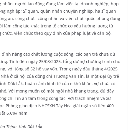
ng nhân, người lao động đang làm việc tại doanh nghiệp, hợp
 công nghiệp; Sĩ quan, quân nhân chuyên nghiệp, hạ sĩ quan
công an, công chức, công nhân và viên chức quốc phòng đang
ời làm công tác khác trong tổ chức cơ yếu hưởng lương từ
 chức, viên chức theo quy định của pháp luật về cán bộ,
a đình nâng cao chất lượng cuộc sống, các bạn trẻ chưa dủ
hương. Tính đến ngày 25/08/2025, tổng dư nợ chương trình cho
ồng, với tổng số 52 hộ vay vốn. Trong ngày đầu tháng 4/2025
hà ở xã hội của đồng chí Trương Văn Tín, là một Đại Úy trẻ
tỉnh Đắk Lắk, hoàn cảnh kinh tế của e khó khăn, vợ chưa có
 nhỏ. Với mong muốn có một ngôi nhà khang trang, đủ đầy
ồng chí Tín an tâm trong công tác. Với trách nhiệm và xứ
c Phòng giao dịch NHCSXH Tây Hòa giải ngân số tiền 400
suất 6,6%/ năm
òa Thịnh- tỉnh Đắk Lắk