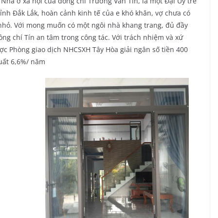
hà ở xã hội của đồng chí Trương Văn Tín, là một Đại Úy trẻ
tỉnh Đắk Lắk, hoàn cảnh kinh tế của e khó khăn, vợ chưa có
 nhỏ. Với mong muốn có một ngôi nhà khang trang, đủ đầy
ồng chí Tín an tâm trong công tác. Với trách nhiệm và xứ
c Phòng giao dịch NHCSXH Tây Hòa giải ngân số tiền 400
suất 6,6%/ năm