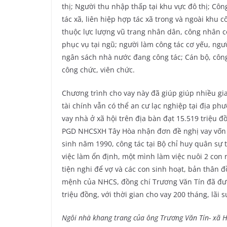
thị; Người thu nhập thấp tại khu vực đô thị; Cô
tác xã, liên hiệp hợp tác xã trong và ngoài khu
thuộc lực lượng vũ trang nhân dân, công nhân 
phục vụ tại ngũ; người làm công tác cơ yếu, ngư
ngân sách nhà nước đang công tác; Cán bộ, công
công chức, viên chức.
Chương trình cho vay này đã giúp giúp nhiều gi
tài chính vẫn có thể an cư lạc nghiệp tại địa p
vay nhà ở xã hội trên địa bàn đạt 15.519 triệu đ
PGD NHCSXH Tây Hòa nhận đơn đề nghị vay vốn N
sinh năm 1990, công tác tại Bộ chỉ huy quân sự 
việc làm ổn định, một mình làm việc nuôi 2 con
tiện nghi để vợ và các con sinh hoạt, bản thân đ
mệnh của NHCS, đồng chí Trương Văn Tín đã đượ
triệu đồng, với thời gian cho vay 200 tháng, lãi 
Ngôi nhà khang trang của ông Trương Văn Tín- xã H