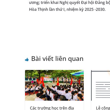
ương; triển khai Nghị quyết Đại hội Đảng b
k
Hòa Thịnh lần thứ I, nhiệm kỳ 2025 -2030.
Bài viết liên quan
Các trường học trên địa
Lễ côn