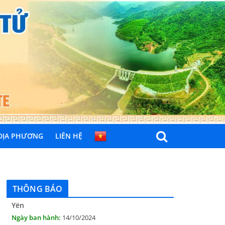
 ĐỊA PHƯƠNG
LIÊN HỆ
THÔNG BÁO Niêm yết danh mục dịch vụ công
trực tuyến toàn trình trên Hệ thống thông
tin giải quyết thủ tục hành chính tỉnh Phú
Yên
THÔNG BÁO
14/10/2024
Quyết định công bố nhóm thủ tục hành