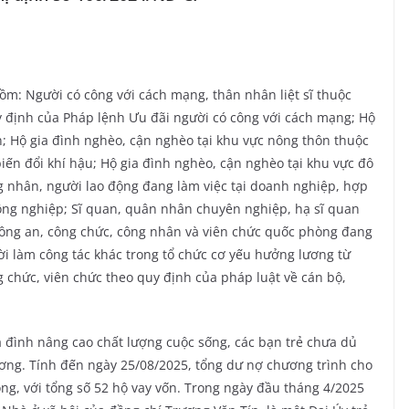
gồm: Người có công với cách mạng, thân nhân liệt sĩ thuộc
y định của Pháp lệnh Ưu đãi người có công với cách mạng; Hộ
n; Hộ gia đình nghèo, cận nghèo tại khu vực nông thôn thuộc
iến đổi khí hậu; Hộ gia đình nghèo, cận nghèo tại khu vực đô
ng nhân, người lao động đang làm việc tại doanh nghiệp, hợp
 công nghiệp; Sĩ quan, quân nhân chuyên nghiệp, hạ sĩ quan
công an, công chức, công nhân và viên chức quốc phòng đang
ời làm công tác khác trong tổ chức cơ yếu hưởng lương từ
 chức, viên chức theo quy định của pháp luật về cán bộ,
a đình nâng cao chất lượng cuộc sống, các bạn trẻ chưa dủ
hương. Tính đến ngày 25/08/2025, tổng dư nợ chương trình cho
ồng, với tổng số 52 hộ vay vốn. Trong ngày đầu tháng 4/2025