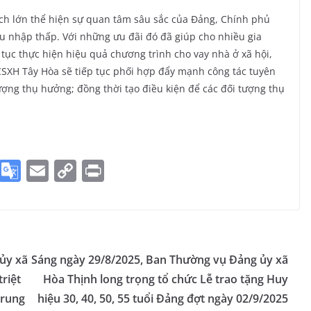
sách lớn thể hiện sự quan tâm sâu sắc của Đảng, Chính phủ
u nhập thấp. Với những ưu đãi đó đã giúp cho nhiều gia
 tục thực hiện hiệu quả chương trình cho vay nhà ở xã hội,
SXH Tây Hòa sẽ tiếp tục phối hợp đẩy mạnh công tác tuyên
ượng thụ hưởng; đồng thời tạo điều kiện để các đối tượng thụ
S
G
E
C
Pr
k
o
m
o
in
y
o
ai
p
t
p
gl
l
y
e
e
Li
ủy xã
Sáng ngày 29/8/2025, Ban Thường vụ Đảng ủy xã
Tr
n
riệt
Hòa Thịnh long trọng tổ chức Lễ trao tặng Huy
a
k
Trung
hiệu 30, 40, 50, 55 tuổi Đảng đợt ngày 02/9/2025