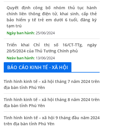
chính liên thông điện tử, khai sinh, cấp thẻ
bảo hiểm y tế trẻ em dưới 6 tuổi, đăng ký
tạm trú
25/06/2024
Triển khai Chỉ thị số 16/CT-TTg, ngày
20/5/2024 của Thủ Tướng Chính phủ
13/06/2024
Tăng cường lãnh đạo, chỉ đạo nâng cao cải
cách hành chính
BÁO CÁO KINH TẾ - XÃ HỘI
13/06/2024
Tình hình kinh tế – xã hội tháng 7 năm 2024 trên
Thông báo lịch tiếp công dân định kỳ của Chủ
địa bàn tỉnh Phú Yên
tịch UBND xã tháng 11/2025
01/11/2025
Tình hình kinh tế – xã hội tháng 8 năm 2024 trên
địa bàn tỉnh Phú Yên
THÔNG BÁO Niêm yết danh mục dịch vụ công
trực tuyến toàn trình trên Hệ thống thông
Tình hình kinh tế – xã hội 9 tháng đầu năm 2024
tin giải quyết thủ tục hành chính tỉnh Phú
trên địa bàn tỉnh Phú Yên
Yên