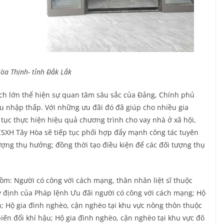
òa Thịnh- tỉnh Đắk Lắk
sách lớn thể hiện sự quan tâm sâu sắc của Đảng, Chính phủ
u nhập thấp. Với những ưu đãi đó đã giúp cho nhiều gia
 tục thực hiện hiệu quả chương trình cho vay nhà ở xã hội,
SXH Tây Hòa sẽ tiếp tục phối hợp đẩy mạnh công tác tuyên
ượng thụ hưởng; đồng thời tạo điều kiện để các đối tượng thụ
gồm: Người có công với cách mạng, thân nhân liệt sĩ thuộc
y định của Pháp lệnh Ưu đãi người có công với cách mạng; Hộ
n; Hộ gia đình nghèo, cận nghèo tại khu vực nông thôn thuộc
iến đổi khí hậu; Hộ gia đình nghèo, cận nghèo tại khu vực đô