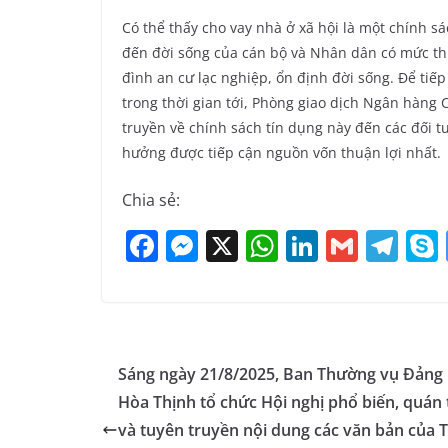
Có thể thấy cho vay nhà ở xã hội là một chính 
đến đời sống của cán bộ và Nhân dân có mức th
đình an cư lạc nghiệp, ổn định đời sống. Để tiếp
trong thời gian tới, Phòng giao dịch Ngân hàng C
truyền về chính sách tín dụng này đến các đối t
hưởng được tiếp cận nguồn vốn thuận lợi nhất.
Chia sẻ:
F
M
X
W
Li
G
T
a
e
h
n
m
el
c
ss
at
k
ai
e
e
e
s
e
l
gr
b
n
A
dI
a
Sáng ngày 21/8/2025, Ban Thường vụ Đảng 
o
g
p
n
m
Hòa Thịnh tổ chức Hội nghị phổ biến, quán t
o
er
p
và tuyên truyền nội dung các văn bản của 