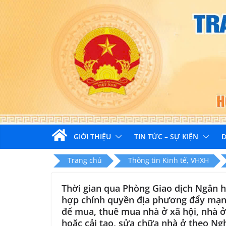
Skip
to
content
GIỚI THIỆU
TIN TỨC – SỰ KIỆN
D
Trang chủ
Thông tin Kinh tế, VHXH
Thời gian qua Phòng Giao dịch Ngân h
hợp chính quyền địa phương đẩy mạnh
để mua, thuê mua nhà ở xã hội, nhà ở
hoặc cải tạo, sửa chữa nhà ở theo Ng