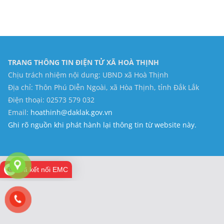
TRANG THÔNG TIN ĐIỆN TỬ XÃ HOÀ THỊNH
Chịu trách nhiệm nội dung: UBND xã Hoà Thịnh
Địa chỉ: Thôn Phú Diễn Ngoài, xã Hòa Thịnh, tỉnh Đắk Lắk
Điện thoại: 02573 579 032
Email:
hoathinh@daklak.gov.vn
Ghi rõ nguồn khi phát hành lại thông tin từ website này.
Đã kết nối EMC