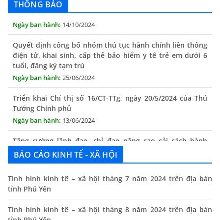
hành chính tỉnh Phú Yên
THÔNG BÁO
14/10/2024
Quyết định công bố nhóm thủ tục hành chính liên thông
điện tử, khai sinh, cấp thẻ bảo hiểm y tế trẻ em dưới 6
tuổi, đăng ký tạm trú
25/06/2024
Triển khai Chỉ thị số 16/CT-TTg, ngày 20/5/2024 của Thủ
Tướng Chính phủ
13/06/2024
Tăng cường lãnh đạo, chỉ đạo nâng cao cải cách hành
chính
13/06/2024
BÁO CÁO KINH TẾ - XÃ HỘI
Thông báo lịch tiếp công dân định kỳ của Chủ tịch UBND
Tình hình kinh tế – xã hội tháng 7 năm 2024 trên địa bàn
xã tháng 11/2025
tỉnh Phú Yên
01/11/2025
Tình hình kinh tế – xã hội tháng 8 năm 2024 trên địa bàn
THÔNG BÁO Niêm yết danh mục dịch vụ công trực tuyến
tỉnh Phú Yên