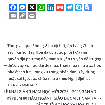
F
M
X
W
Li
G
T
S
G
a
e
h
n
m
el
k
o
E
C
Pr
c
ss
at
k
ai
e
y
o
m
o
in
e
e
s
e
l
gr
p
gl
ai
p
t
b
n
A
dI
a
e
e
l
y
o
g
p
n
m
Tr
Li
Thời gian qua Phòng Giao dịch Ngân hàng Chính
o
er
p
a
n
sách xã hội Tây Hòa đã tích cực phối hợp chính
k
n
k
quyền địa phương đẩy mạnh tuyên truyền đối tượng
sl
được vay vốn ưu đãi để mua, thuê mua nhà ở xã hội,
nhà ở cho lực lượng vũ trang nhân dân; xây dựng
at
hoặc cải tạo, sửa chữa nhà ở theo Nghị định số
e
100/2024/NĐ-CP
LỄ KHAI GIẢNG NĂM HỌC MỚI 2025 – 2026 GẮN VỚI
KỶ NIỆM 80 NĂM NGÀNH GIÁO DỤC VIỆT NAM TẠI
CÁC TRƯỜNG HỌC XÃ HÒA THỊNH