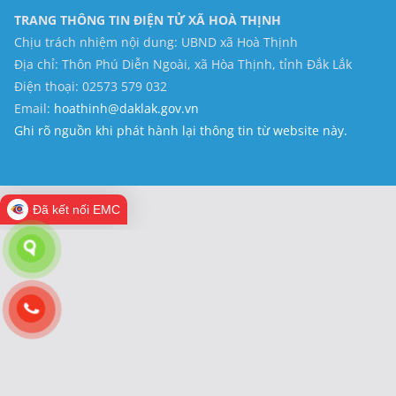
TRANG THÔNG TIN ĐIỆN TỬ XÃ HOÀ THỊNH
Chịu trách nhiệm nội dung: UBND xã Hoà Thịnh
Địa chỉ: Thôn Phú Diễn Ngoài, xã Hòa Thịnh, tỉnh Đắk Lắk
Điện thoại: 02573 579 032
Email:
hoathinh@daklak.gov.vn
Ghi rõ nguồn khi phát hành lại thông tin từ website này.
Đã kết nối EMC