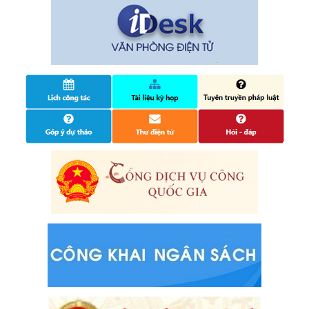
điện tử, khai sinh, cấp thẻ bảo hiểm y tế trẻ em dưới 6
tuổi, đăng ký tạm trú
25/06/2024