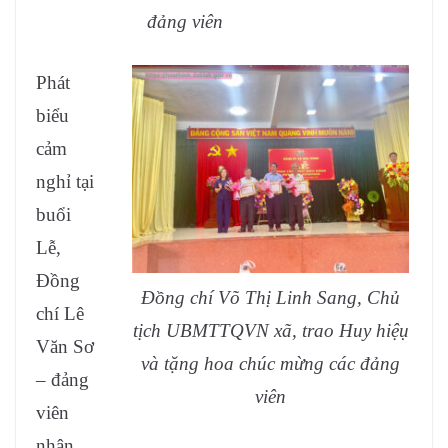
đảng viên
Phát
biểu
cảm
nghỉ tại
buổi
Lễ,
Đồng
Đồng chí Võ Thị Linh Sang, Chủ
chí Lê
tịch UBMTTQVN xã, trao Huy hiệụ
Văn Sơ
và tặng hoa chúc mừng các đảng
– đảng
viên
viên
nhận