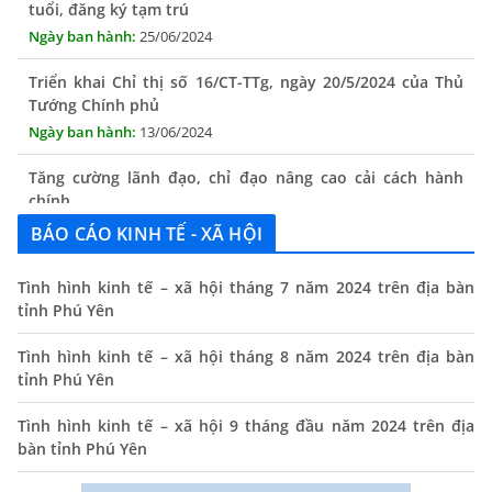
25/06/2024
Triển khai Chỉ thị số 16/CT-TTg, ngày 20/5/2024 của Thủ
Tướng Chính phủ
13/06/2024
Tăng cường lãnh đạo, chỉ đạo nâng cao cải cách hành
chính
13/06/2024
BÁO CÁO KINH TẾ - XÃ HỘI
Thông báo lịch tiếp công dân định kỳ của Chủ tịch UBND
xã tháng 11/2025
Tình hình kinh tế – xã hội tháng 7 năm 2024 trên địa bàn
01/11/2025
tỉnh Phú Yên
THÔNG BÁO Niêm yết danh mục dịch vụ công trực tuyến
Tình hình kinh tế – xã hội tháng 8 năm 2024 trên địa bàn
toàn trình trên Hệ thống thông tin giải quyết thủ tục
tỉnh Phú Yên
hành chính tỉnh Phú Yên
Tình hình kinh tế – xã hội 9 tháng đầu năm 2024 trên địa
14/10/2024
bàn tỉnh Phú Yên
Quyết định công bố nhóm thủ tục hành chính liên thông