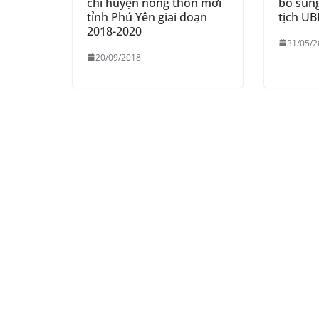
chí huyện nông thôn mới
bổ sun
tỉnh Phú Yên giai đoạn
tịch U
2018-2020
31/05/2
20/09/2018