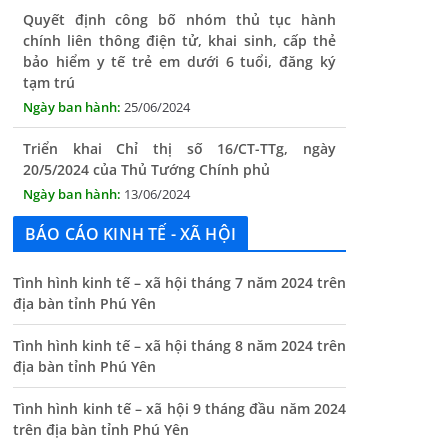
chính liên thông điện tử, khai sinh, cấp thẻ
bảo hiểm y tế trẻ em dưới 6 tuổi, đăng ký
tạm trú
25/06/2024
Triển khai Chỉ thị số 16/CT-TTg, ngày
20/5/2024 của Thủ Tướng Chính phủ
13/06/2024
Tăng cường lãnh đạo, chỉ đạo nâng cao cải
cách hành chính
BÁO CÁO KINH TẾ - XÃ HỘI
13/06/2024
Tình hình kinh tế – xã hội tháng 7 năm 2024 trên
Thông báo lịch tiếp công dân định kỳ của Chủ
địa bàn tỉnh Phú Yên
tịch UBND xã tháng 11/2025
01/11/2025
Tình hình kinh tế – xã hội tháng 8 năm 2024 trên
địa bàn tỉnh Phú Yên
THÔNG BÁO Niêm yết danh mục dịch vụ công
trực tuyến toàn trình trên Hệ thống thông
Tình hình kinh tế – xã hội 9 tháng đầu năm 2024
tin giải quyết thủ tục hành chính tỉnh Phú
trên địa bàn tỉnh Phú Yên
Yên