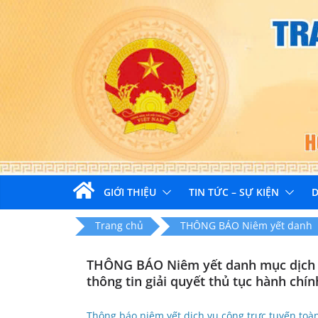
Skip
to
content
GIỚI THIỆU
TIN TỨC – SỰ KIỆN
D
Trang chủ
THÔNG BÁO Niêm yết danh
THÔNG BÁO Niêm yết danh mục dịch vụ
thông tin giải quyết thủ tục hành chí
Thông báo niêm yết dịch vụ công trực tuyến toàn