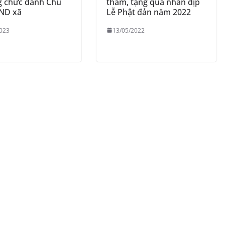
g chức danh Chủ
thăm, tặng quà nhân dịp
BND xã
Lễ Phật đản năm 2022
023
13/05/2022