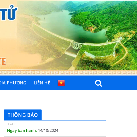
 ĐỊA PHƯƠNG
LIÊN HỆ
THÔNG BÁO Niêm yết danh mục dịch vụ công
trực tuyến toàn trình trên Hệ thống thông
tin giải quyết thủ tục hành chính tỉnh Phú
Yên
THÔNG BÁO
14/10/2024
Quyết định công bố nhóm thủ tục hành