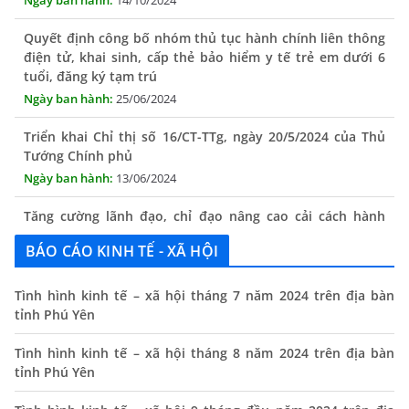
Quyết định công bố nhóm thủ tục hành chính liên thông
điện tử, khai sinh, cấp thẻ bảo hiểm y tế trẻ em dưới 6
tuổi, đăng ký tạm trú
25/06/2024
Triển khai Chỉ thị số 16/CT-TTg, ngày 20/5/2024 của Thủ
Tướng Chính phủ
13/06/2024
Tăng cường lãnh đạo, chỉ đạo nâng cao cải cách hành
chính
13/06/2024
BÁO CÁO KINH TẾ - XÃ HỘI
Thông báo lịch tiếp công dân định kỳ của Chủ tịch UBND
Tình hình kinh tế – xã hội tháng 7 năm 2024 trên địa bàn
xã tháng 11/2025
tỉnh Phú Yên
01/11/2025
Tình hình kinh tế – xã hội tháng 8 năm 2024 trên địa bàn
THÔNG BÁO Niêm yết danh mục dịch vụ công trực tuyến
tỉnh Phú Yên
toàn trình trên Hệ thống thông tin giải quyết thủ tục
hành chính tỉnh Phú Yên