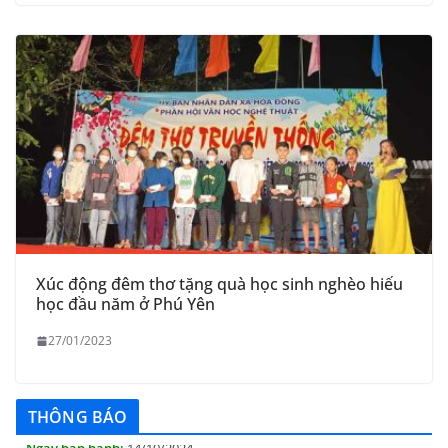
Xúc động đêm thơ tặng quà học sinh nghèo hiếu
học đầu năm ở Phú Yên
27/01/2023
THÔNG BÁO Niêm yết danh mục dịch vụ công trực tuyến
toàn trình trên Hệ thống thông tin giải quyết thủ tục
hành chính tỉnh Phú Yên
THÔNG BÁO
14/10/2024