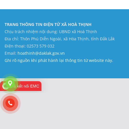
TRANG THÔNG TIN ĐIỆN TỬ XÃ HOÀ THỊNH
Chịu trách nhiệm nội dung: UBND xã Hoà Thịnh
Địa chỉ: Thôn Phú Diễn Ngoài, xã Hòa Thịnh, tỉnh Đắk Lắk
Điện thoại: 02573 579 032
Email:
hoathinh@daklak.gov.vn
Ghi rõ nguồn khi phát hành lại thông tin từ website này.
Đã kết nối EMC