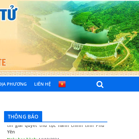
 ĐỊA PHƯƠNG
LIÊN HỆ
THÔNG BÁO Niêm yết danh mục dịch vụ công
trực tuyến toàn trình trên Hệ thống thông
tin giải quyết thủ tục hành chính tỉnh Phú
Yên
THÔNG BÁO
14/10/2024
Quyết định công bố nhóm thủ tục hành