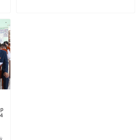
ọp
24
ỳ