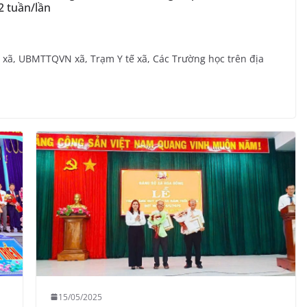
02 tuần/lần
ã, UBMTTQVN xã, Trạm Y tế xã, Các Trường học trên địa
15/05/2025