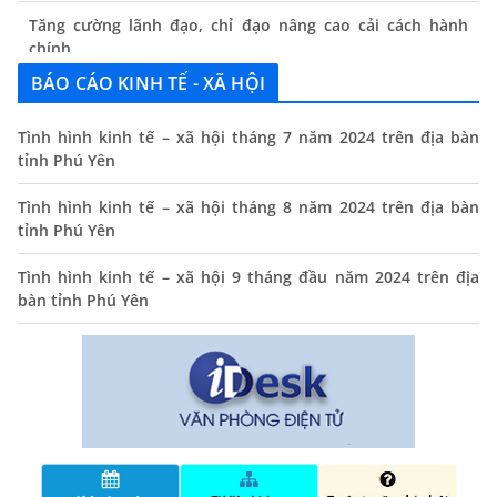
Tăng cường lãnh đạo, chỉ đạo nâng cao cải cách hành
chính
13/06/2024
BÁO CÁO KINH TẾ - XÃ HỘI
Thông báo lịch tiếp công dân định kỳ của Chủ tịch UBND
xã tháng 11/2025
Tình hình kinh tế – xã hội tháng 7 năm 2024 trên địa bàn
tỉnh Phú Yên
01/11/2025
THÔNG BÁO Niêm yết danh mục dịch vụ công trực tuyến
Tình hình kinh tế – xã hội tháng 8 năm 2024 trên địa bàn
toàn trình trên Hệ thống thông tin giải quyết thủ tục
tỉnh Phú Yên
hành chính tỉnh Phú Yên
Tình hình kinh tế – xã hội 9 tháng đầu năm 2024 trên địa
14/10/2024
bàn tỉnh Phú Yên
Quyết định công bố nhóm thủ tục hành chính liên thông
điện tử, khai sinh, cấp thẻ bảo hiểm y tế trẻ em dưới 6
tuổi, đăng ký tạm trú
25/06/2024