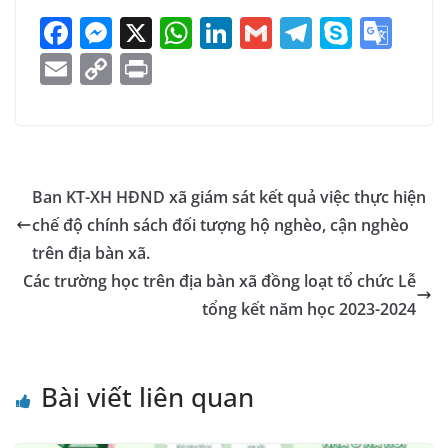
F
M
X
W
Li
G
T
S
G
a
e
h
n
m
el
k
o
E
C
Pr
c
ss
at
k
ai
e
y
o
m
o
in
e
e
s
e
l
gr
p
gl
ai
p
t
b
n
A
dI
a
e
e
l
y
o
g
p
n
m
Tr
Li
Ban KT-XH HĐND xã giám sát kết quả việc thực hiện
o
er
p
a
n
chế độ chính sách đối tượng hộ nghèo, cận nghèo
k
n
k
trên địa bàn xã.
sl
Các trường học trên địa bàn xã đồng loạt tổ chức Lễ
tổng kết năm học 2023-2024
at
e
Bài viết liên quan