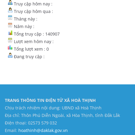
Truy cập hôm nay :
Truy cập hôm qua :
Tháng này :
Năm này :
Tổng truy cập : 140907
Lượt xem hôm nay :
Tổng lượt xem : 0
Đang truy cập :
TRANG THÔNG TIN ĐIỆN TỬ XÃ HOÀ THỊNH
Chịu trách nhiệm nội dung: UBND xã Hoà Thịnh
Địa chỉ: Thôn Phú Diễn Ngoài, xã Hòa Thịnh, tỉnh Đắk Lắk
Điện thoại: 02573 579 032
Email:
hoathinh@daklak.gov.vn