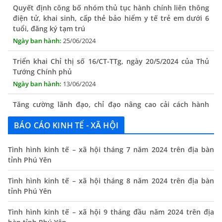
điện tử, khai sinh, cấp thẻ bảo hiểm y tế trẻ em dưới 6
tuổi, đăng ký tạm trú
25/06/2024
Triển khai Chỉ thị số 16/CT-TTg, ngày 20/5/2024 của Thủ
Tướng Chính phủ
13/06/2024
Tăng cường lãnh đạo, chỉ đạo nâng cao cải cách hành
chính
13/06/2024
BÁO CÁO KINH TẾ - XÃ HỘI
Thông báo lịch tiếp công dân định kỳ của Chủ tịch UBND
xã tháng 11/2025
Tình hình kinh tế – xã hội tháng 7 năm 2024 trên địa bàn
tỉnh Phú Yên
01/11/2025
Tình hình kinh tế – xã hội tháng 8 năm 2024 trên địa bàn
THÔNG BÁO Niêm yết danh mục dịch vụ công trực tuyến
tỉnh Phú Yên
toàn trình trên Hệ thống thông tin giải quyết thủ tục
hành chính tỉnh Phú Yên
Tình hình kinh tế – xã hội 9 tháng đầu năm 2024 trên địa
14/10/2024