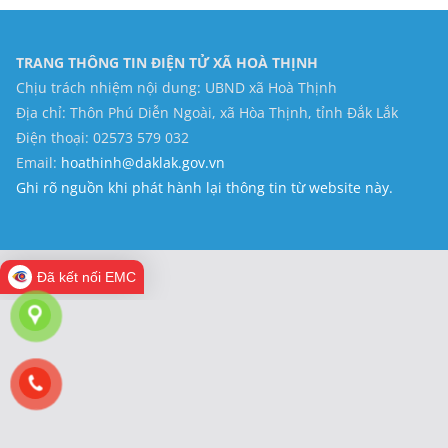
TRANG THÔNG TIN ĐIỆN TỬ XÃ HOÀ THỊNH
Chịu trách nhiệm nội dung: UBND xã Hoà Thịnh
Địa chỉ: Thôn Phú Diễn Ngoài, xã Hòa Thịnh, tỉnh Đắk Lắk
Điện thoại: 02573 579 032
Email:
hoathinh@daklak.gov.vn
Ghi rõ nguồn khi phát hành lại thông tin từ website này.
Đã kết nối EMC