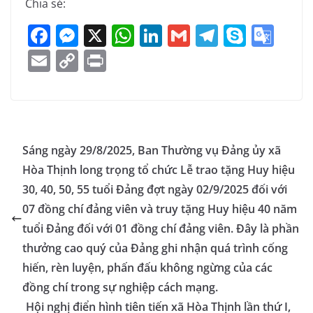
Chia sẻ:
F
M
X
W
Li
G
T
S
G
a
e
h
n
m
el
k
o
E
C
Pr
c
ss
at
k
ai
e
y
o
m
o
in
e
e
s
e
l
gr
p
gl
ai
p
t
b
n
A
dI
a
e
e
l
y
o
g
p
n
m
Tr
Li
Sáng ngày 29/8/2025, Ban Thường vụ Đảng ủy xã
o
er
p
a
n
Hòa Thịnh long trọng tổ chức Lễ trao tặng Huy hiệu
k
n
k
30, 40, 50, 55 tuổi Đảng đợt ngày 02/9/2025 đối với
sl
07 đồng chí đảng viên và truy tặng Huy hiệu 40 năm
tuổi Đảng đối với 01 đồng chí đảng viên. Đây là phần
at
thưởng cao quý của Đảng ghi nhận quá trình cống
e
hiến, rèn luyện, phấn đấu không ngừng của các
đồng chí trong sự nghiệp cách mạng.
Hội nghị điển hình tiên tiến xã Hòa Thịnh lần thứ I,