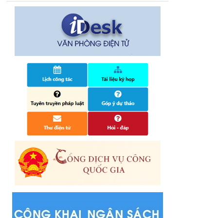
14/10/2024
Quyết định công bố nhóm thủ tục hành
chính liên thông điện tử, khai sinh, cấp thẻ
bảo hiểm y tế trẻ em dưới 6 tuổi, đăng ký
tạm trú
25/06/2024