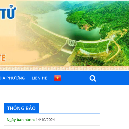
 ĐỊA PHƯƠNG
LIÊN HỆ
THÔNG BÁO
Quyết định công bố nhóm thủ tục hành
chính liên thông điện tử, khai sinh, cấp thẻ