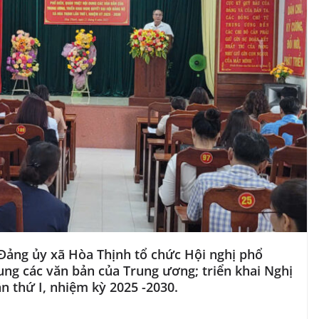
Đảng ủy xã Hòa Thịnh tổ chức Hội nghị phổ
dung các văn bản của Trung ương; triển khai Nghị
n thứ I, nhiệm kỳ 2025 -2030.