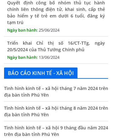
bảo hiểm y tế trẻ em dưới 6 tuổi, đăng ký
tạm trú
25/06/2024
Triển khai Chỉ thị số 16/CT-TTg, ngày
20/5/2024 của Thủ Tướng Chính phủ
13/06/2024
Tăng cường lãnh đạo, chỉ đạo nâng cao cải
cách hành chính
BÁO CÁO KINH TẾ - XÃ HỘI
13/06/2024
Thông báo lịch tiếp công dân định kỳ của Chủ
Tình hình kinh tế – xã hội tháng 7 năm 2024 trên
tịch UBND xã tháng 11/2025
địa bàn tỉnh Phú Yên
01/11/2025
Tình hình kinh tế – xã hội tháng 8 năm 2024 trên
THÔNG BÁO Niêm yết danh mục dịch vụ công
địa bàn tỉnh Phú Yên
trực tuyến toàn trình trên Hệ thống thông
tin giải quyết thủ tục hành chính tỉnh Phú
Tình hình kinh tế – xã hội 9 tháng đầu năm 2024
Yên
trên địa bàn tỉnh Phú Yên