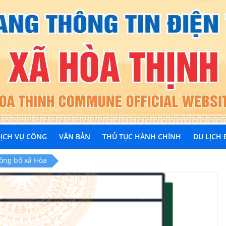
ỊCH VỤ CÔNG
VĂN BẢN
THỦ TỤC HÀNH CHÍNH
DU LỊCH
công bố xã Hòa