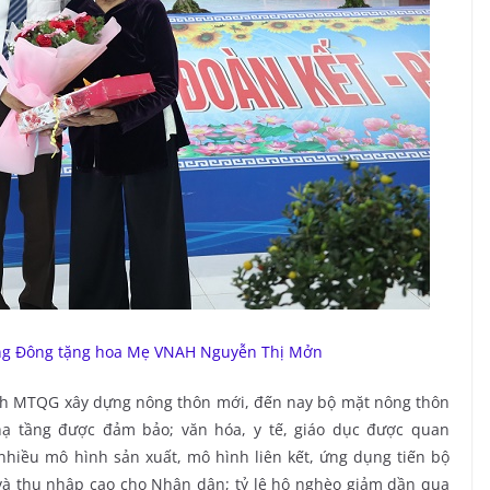
ng Đông tặng hoa Mẹ VNAH Nguyễn Thị Mởn
ình MTQG xây dựng nông thôn mới, đến nay bộ mặt nông thôn
 hạ tầng được đảm bảo; văn hóa, y tế, giáo dục được quan
 nhiều mô hình sản xuất, mô hình liên kết, ứng dụng tiến bộ
và thu nhập cao cho Nhân dân; tỷ lệ hộ nghèo giảm dần qua