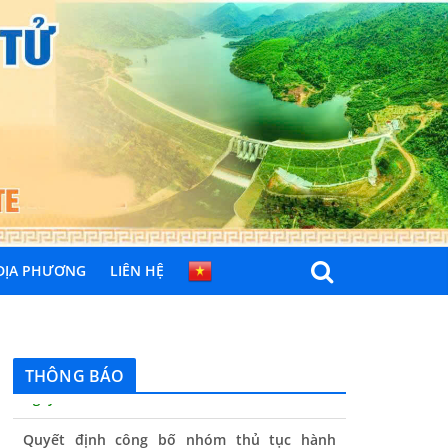
 ĐỊA PHƯƠNG
LIÊN HỆ
THÔNG BÁO
Quyết định công bố nhóm thủ tục hành
chính liên thông điện tử, khai sinh, cấp thẻ