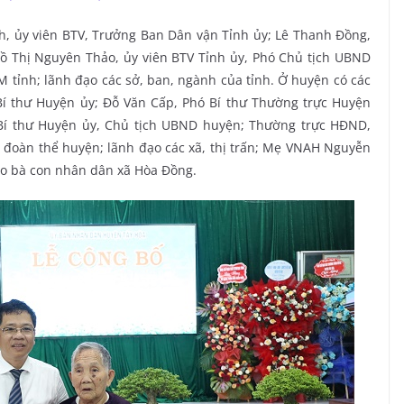
nh, ủy viên BTV, Trưởng Ban Dân vận Tỉnh ủy; Lê Thanh Đồng,
Hồ Thị Nguyên Thảo, ủy viên BTV Tỉnh ủy, Phó Chủ tịch UBND
M tỉnh; lãnh đạo các sở, ban, ngành của tỉnh. Ở huyện có các
Bí thư Huyện ủy; Đỗ Văn Cấp, Phó Bí thư Thường trực Huyện
 Bí thư Huyện ủy, Chủ tịch UBND huyện; Thường trực HĐND,
đoàn thể huyện; lãnh đạo các xã, thị trấn; Mẹ VNAH Nguyễn
o bà con nhân dân xã Hòa Đồng.