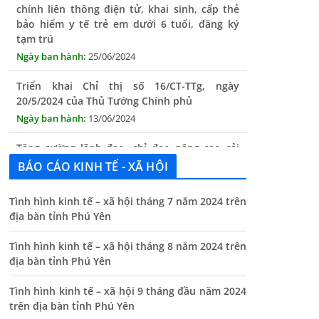
bảo hiểm y tế trẻ em dưới 6 tuổi, đăng ký
tạm trú
25/06/2024
Triển khai Chỉ thị số 16/CT-TTg, ngày
20/5/2024 của Thủ Tướng Chính phủ
13/06/2024
Tăng cường lãnh đạo, chỉ đạo nâng cao cải
cách hành chính
13/06/2024
BÁO CÁO KINH TẾ - XÃ HỘI
Thông báo lịch tiếp công dân định kỳ của Chủ
Tình hình kinh tế – xã hội tháng 7 năm 2024 trên
tịch UBND xã tháng 11/2025
địa bàn tỉnh Phú Yên
01/11/2025
Tình hình kinh tế – xã hội tháng 8 năm 2024 trên
THÔNG BÁO Niêm yết danh mục dịch vụ công
địa bàn tỉnh Phú Yên
trực tuyến toàn trình trên Hệ thống thông
tin giải quyết thủ tục hành chính tỉnh Phú
Tình hình kinh tế – xã hội 9 tháng đầu năm 2024
Yên
trên địa bàn tỉnh Phú Yên
14/10/2024