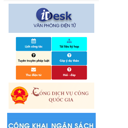
Quyết định công bố nhóm thủ tục hành
chính liên thông điện tử, khai sinh, cấp thẻ
bảo hiểm y tế trẻ em dưới 6 tuổi, đăng ký
tạm trú
25/06/2024