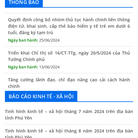
THÔNG BÁO
Quyết định công bố nhóm thủ tục hành chính liên thông
điện tử, khai sinh, cấp thẻ bảo hiểm y tế trẻ em dưới 6
tuổi, đăng ký tạm trú
25/06/2024
Triển khai Chỉ thị số 16/CT-TTg, ngày 20/5/2024 của Thủ
Tướng Chính phủ
13/06/2024
Tăng cường lãnh đạo, chỉ đạo nâng cao cải cách hành
chính
13/06/2024
BÁO CÁO KINH TẾ - XÃ HỘI
Thông báo lịch tiếp công dân định kỳ của Chủ tịch UBND
xã tháng 11/2025
Tình hình kinh tế – xã hội tháng 7 năm 2024 trên địa bàn
tỉnh Phú Yên
01/11/2025
THÔNG BÁO Niêm yết danh mục dịch vụ công trực tuyến
Tình hình kinh tế – xã hội tháng 8 năm 2024 trên địa bàn
toàn trình trên Hệ thống thông tin giải quyết thủ tục
tỉnh Phú Yên