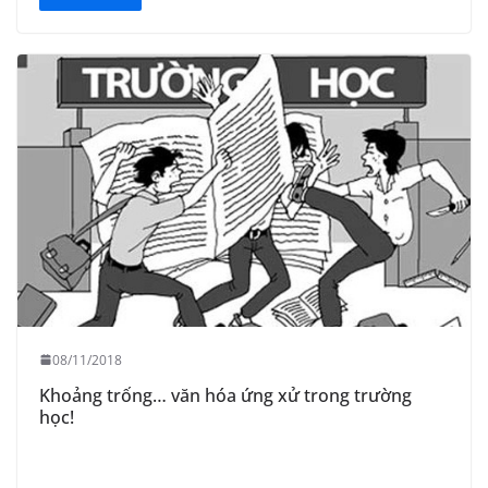
08/11/2018
Khoảng trống… văn hóa ứng xử trong trường
học!