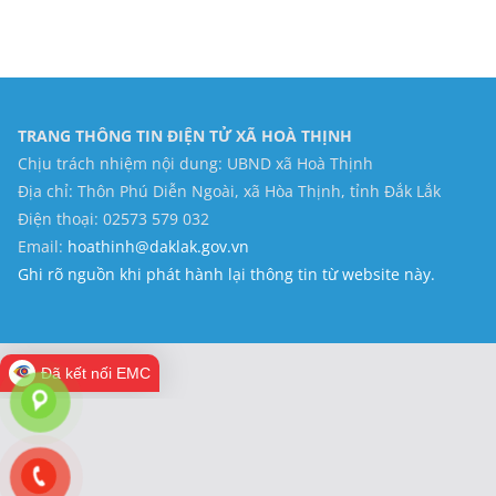
TRANG THÔNG TIN ĐIỆN TỬ XÃ HOÀ THỊNH
Chịu trách nhiệm nội dung: UBND xã Hoà Thịnh
Địa chỉ: Thôn Phú Diễn Ngoài, xã Hòa Thịnh, tỉnh Đắk Lắk
Điện thoại: 02573 579 032
Email:
hoathinh@daklak.gov.vn
Ghi rõ nguồn khi phát hành lại thông tin từ website này.
Đã kết nối EMC