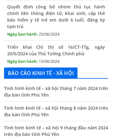
bảo hiểm y tế trẻ em dưới 6 tuổi, đăng ký
tạm trú
25/06/2024
Triển khai Chỉ thị số 16/CT-TTg, ngày
20/5/2024 của Thủ Tướng Chính phủ
13/06/2024
Tăng cường lãnh đạo, chỉ đạo nâng cao cải
cách hành chính
BÁO CÁO KINH TẾ - XÃ HỘI
13/06/2024
Thông báo lịch tiếp công dân định kỳ của Chủ
Tình hình kinh tế – xã hội tháng 7 năm 2024 trên
tịch UBND xã tháng 11/2025
địa bàn tỉnh Phú Yên
01/11/2025
Tình hình kinh tế – xã hội tháng 8 năm 2024 trên
THÔNG BÁO Niêm yết danh mục dịch vụ công
địa bàn tỉnh Phú Yên
trực tuyến toàn trình trên Hệ thống thông
tin giải quyết thủ tục hành chính tỉnh Phú
Tình hình kinh tế – xã hội 9 tháng đầu năm 2024
Yên
trên địa bàn tỉnh Phú Yên