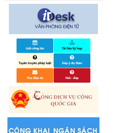
14/10/2024
Quyết định công bố nhóm thủ tục hành
chính liên thông điện tử, khai sinh, cấp thẻ
bảo hiểm y tế trẻ em dưới 6 tuổi, đăng ký
tạm trú
25/06/2024