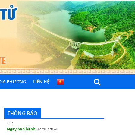
 ĐỊA PHƯƠNG
LIÊN HỆ
THÔNG BÁO
Quyết định công bố nhóm thủ tục hành
chính liên thông điện tử, khai sinh, cấp thẻ