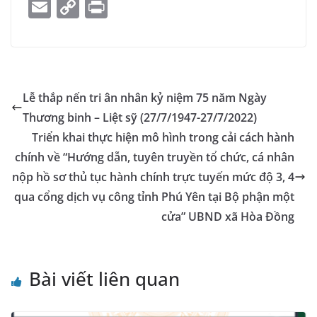
a
e
h
n
m
el
k
o
E
C
Pr
c
ss
at
k
ai
e
y
o
m
o
in
e
e
s
e
l
gr
p
gl
ai
p
t
b
n
A
dI
a
e
e
l
y
o
g
p
n
m
Tr
Li
Lễ thắp nến tri ân nhân kỷ niệm 75 năm Ngày
o
er
p
a
n
Thương binh – Liệt sỹ (27/7/1947-27/7/2022)
k
n
k
Triển khai thực hiện mô hình trong cải cách hành
sl
chính về “Hướng dẫn, tuyên truyền tổ chức, cá nhân
nộp hồ sơ thủ tục hành chính trực tuyến mức độ 3, 4
at
qua cổng dịch vụ công tỉnh Phú Yên tại Bộ phận một
e
cửa” UBND xã Hòa Đồng
Bài viết liên quan