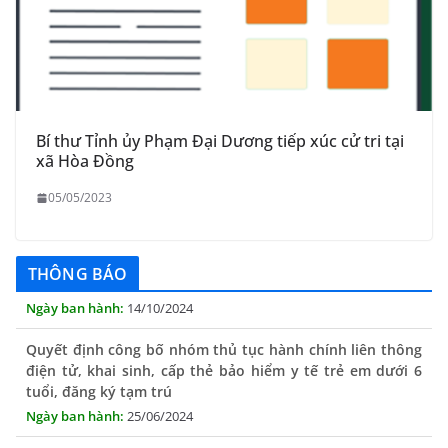
Bí thư Tỉnh ủy Phạm Đại Dương tiếp xúc cử tri tại
xã Hòa Đồng
05/05/2023
THÔNG BÁO Niêm yết danh mục dịch vụ công trực tuyến
toàn trình trên Hệ thống thông tin giải quyết thủ tục
hành chính tỉnh Phú Yên
THÔNG BÁO
14/10/2024
Quyết định công bố nhóm thủ tục hành chính liên thông
điện tử, khai sinh, cấp thẻ bảo hiểm y tế trẻ em dưới 6
tuổi, đăng ký tạm trú
25/06/2024
Triển khai Chỉ thị số 16/CT-TTg, ngày 20/5/2024 của Thủ