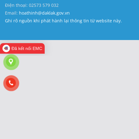
Điện thoại: 02573 579 032
Email:
hoathinh@daklak.gov.vn
Ghi rõ nguồn khi phát hành lại thông tin từ website này.
Đã kết nối EMC