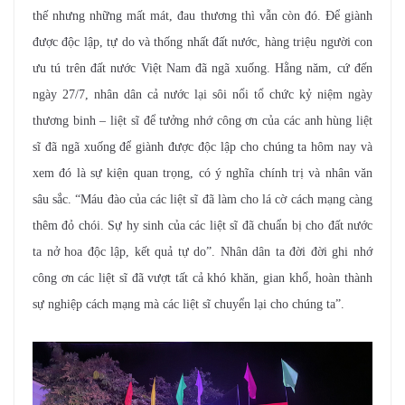
thế nhưng những mất mát, đau thương thì vẫn còn đó. Để giành
được độc lập, tự do và thống nhất đất nước, hàng triệu người con
ưu tú trên đất nước Việt Nam đã ngã xuống. Hằng năm, cứ đến
ngày 27/7, nhân dân cả nước lại sôi nổi tổ chức kỷ niệm ngày
thương binh – liệt sĩ để tưởng nhớ công ơn của các anh hùng liệt
sĩ đã ngã xuống để giành được độc lập cho chúng ta hôm nay và
xem đó là sự kiện quan trọng, có ý nghĩa chính trị và nhân văn
sâu sắc.
“Máu đào của các liệt sĩ đã làm cho lá cờ cách mạng càng
thêm đỏ chói. Sự hy sinh của các liệt sĩ đã chuẩn bị cho đất nước
ta nở hoa độc lập, kết quả tự do”. Nhân dân ta đời đời ghi nhớ
công ơn các liệt sĩ đã vượt tất cả khó khăn, gian khổ, hoàn
thành
sự nghiệp cách mạng mà các liệt sĩ chuyển lại cho chúng ta”.