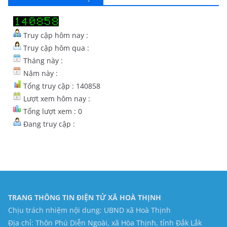
Truy cập hôm nay :
Truy cập hôm qua :
Tháng này :
Năm này :
Tổng truy cập : 140858
Lượt xem hôm nay :
Tổng lượt xem : 0
Đang truy cập :
TRANG THÔNG TIN ĐIỆN TỬ XÃ HOÀ THỊNH
Chịu trách nhiệm nội dung: UBND xã Hoà Thịnh
Địa chỉ: Thôn Phú Diễn Ngoài, xã Hòa Thịnh, tỉnh Đắk Lắk