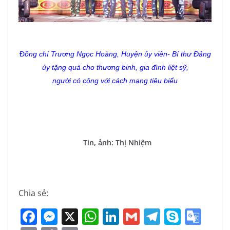
Đ
ồng chí Trương Ngọc Hoàng, Huyện ủy viên- Bí thư Đảng
ủy tặng
quà cho thương binh, gia đình liệt sỹ,
người có công với cách mạng tiêu biểu
Tin, ảnh: Thị Nhiệm
Chia sẻ:
F
M
X
W
Li
G
T
S
G