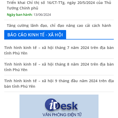
Tướng Chính phủ
13/06/2024
Tăng cường lãnh đạo, chỉ đạo nâng cao cải cách hành
chính
13/06/2024
BÁO CÁO KINH TẾ - XÃ HỘI
Thông báo lịch tiếp công dân định kỳ của Chủ tịch UBND
xã tháng 11/2025
Tình hình kinh tế – xã hội tháng 7 năm 2024 trên địa bàn
tỉnh Phú Yên
01/11/2025
Tình hình kinh tế – xã hội tháng 8 năm 2024 trên địa bàn
THÔNG BÁO Niêm yết danh mục dịch vụ công trực tuyến
tỉnh Phú Yên
toàn trình trên Hệ thống thông tin giải quyết thủ tục
hành chính tỉnh Phú Yên
Tình hình kinh tế – xã hội 9 tháng đầu năm 2024 trên địa
14/10/2024
bàn tỉnh Phú Yên