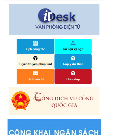
14/10/2024
Quyết định công bố nhóm thủ tục hành
chính liên thông điện tử, khai sinh, cấp thẻ
bảo hiểm y tế trẻ em dưới 6 tuổi, đăng ký
tạm trú
25/06/2024