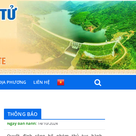
 ĐỊA PHƯƠNG
LIÊN HỆ
THÔNG BÁO
Quyết định công bố nhóm thủ tục hành
chính liên thông điện tử, khai sinh, cấp thẻ