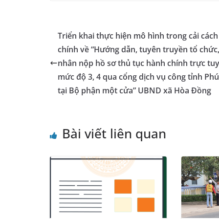
c
ss
at
k
ai
e
e
e
s
e
l
gr
b
n
A
dI
a
Triển khai thực hiện mô hình trong cải các
o
g
p
n
m
chính về “Hướng dẫn, tuyên truyền tổ chức,
o
er
p
nhân nộp hồ sơ thủ tục hành chính trực tu
mức độ 3, 4 qua cổng dịch vụ công tỉnh Ph
k
tại Bộ phận một cửa” UBND xã Hòa Đồng
Bài viết liên quan