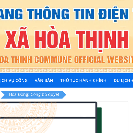
ỊCH VỤ CÔNG
VĂN BẢN
THỦ TỤC HÀNH CHÍNH
DU LỊCH
Hòa Đồng: Công bố quyết