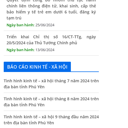
bảo hiểm y tế trẻ em dưới 6 tuổi, đăng ký
tạm trú
25/06/2024
Triển khai Chỉ thị số 16/CT-TTg, ngày
20/5/2024 của Thủ Tướng Chính phủ
13/06/2024
Tăng cường lãnh đạo, chỉ đạo nâng cao cải
cách hành chính
BÁO CÁO KINH TẾ - XÃ HỘI
13/06/2024
Thông báo lịch tiếp công dân định kỳ của Chủ
Tình hình kinh tế – xã hội tháng 7 năm 2024 trên
tịch UBND xã tháng 11/2025
địa bàn tỉnh Phú Yên
01/11/2025
Tình hình kinh tế – xã hội tháng 8 năm 2024 trên
THÔNG BÁO Niêm yết danh mục dịch vụ công
địa bàn tỉnh Phú Yên
trực tuyến toàn trình trên Hệ thống thông
tin giải quyết thủ tục hành chính tỉnh Phú
Tình hình kinh tế – xã hội 9 tháng đầu năm 2024
Yên
trên địa bàn tỉnh Phú Yên