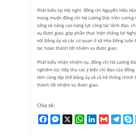
Phát biểu tại Hội nghị, đồng chí Nguyễn Hữu H
mong muốn đồng chí Hà Lương Đức trên cương vị 
sống và nâng cao năng lực công tác lãnh đạo, ch
vụ được giao, góp phần thực hiện thắng lợi Ngh
với Đảng ủy và các cơ quan ở xã Hòa Đồng luôn 
tác hoàn thành tốt nhiệm vụ được giao.
Phát biểu nhận nhiệm vụ, đồng chí Hà Lương Đứ
nghiêm túc tiếp thu các ý kiến chỉ đạo của đồng
tâm cùng tập thể Đảng ủy và cả hệ thống chính 
thành tốt nhiệm vụ được giao.
Chia sẻ:
F
M
X
W
Li
G
T
a
e
h
n
m
el