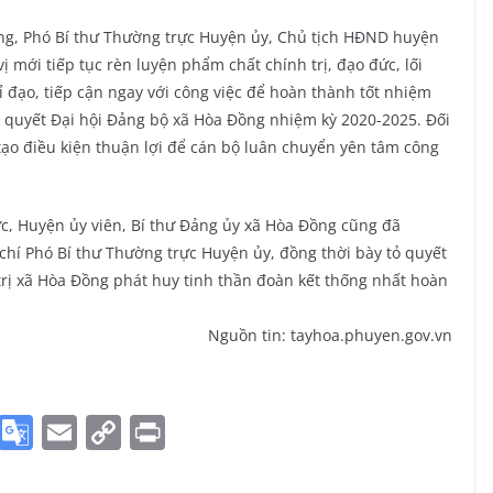
ùng, Phó Bí thư Thường trực Huyện ủy, Chủ tịch HĐND huyện
mới tiếp tục rèn luyện phẩm chất chính trị, đạo đức, lối
ỉ đạo, tiếp cận ngay với công việc để hoàn thành tốt nhiệm
ị quyết Đại hội Đảng bộ xã Hòa Đồng nhiệm kỳ 2020-2025. Đối
tạo điều kiện thuận lợi để cán bộ luân chuyển yên tâm công
c, Huyện ủy viên, Bí thư Đảng ủy xã Hòa Đồng cũng đã
 chí Phó Bí thư Thường trực Huyện ủy, đồng thời bày tỏ quyết
trị xã Hòa Đồng phát huy tinh thần đoàn kết thống nhất hoàn
Nguồn tin: tayhoa.phuyen.gov.vn
S
G
E
C
Pr
k
o
m
o
in