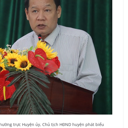
hường trực Huyện ủy, Chủ tịch HĐND huyện phát biểu