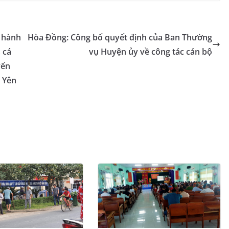
y
o
ai
p
t
p
gl
l
y
e
e
Li
h hành
Hòa Đồng: Công bố quyết định của Ban Thường
Tr
n
 cá
vụ Huyện ủy về công tác cán bộ
a
k
yến
ú Yên
n
sl
at
e