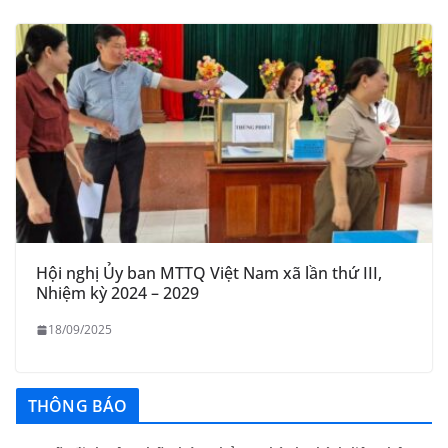
Hội nghị Ủy ban MTTQ Việt Nam xã lần thứ III,
Nhiệm kỳ 2024 – 2029
18/09/2025
Quyết định công bố nhóm thủ tục hành chính liên thông
THÔNG BÁO
điện tử, khai sinh, cấp thẻ bảo hiểm y tế trẻ em dưới 6
tuổi, đăng ký tạm trú