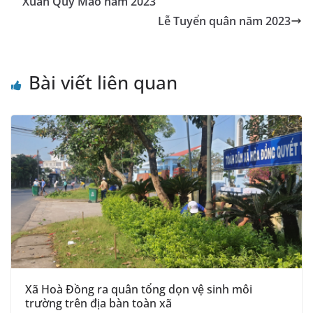
o
er
p
a
n
Xuân Quý Mão năm 2023
k
n
k
Lễ Tuyển quân năm 2023
sl
at
Bài viết liên quan
e
Xã Hoà Đồng ra quân tổng dọn vệ sinh môi
trường trên địa bàn toàn xã