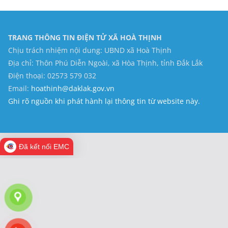
TRANG THÔNG TIN ĐIỆN TỬ XÃ HOÀ THỊNH
Chịu trách nhiệm nội dung: UBND xã Hoà Thịnh
Địa chỉ: Thôn Phú Diễn Ngoài, xã Hòa Thịnh, tỉnh Đắk Lắk
Điện thoại: 02573 579 032
Email:
hoathinh@daklak.gov.vn
Ghi rõ nguồn khi phát hành lại thông tin từ website này.
Đã kết nối EMC