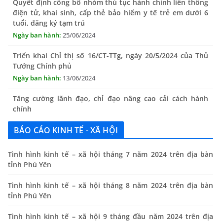
25/06/2024
Triển khai Chỉ thị số 16/CT-TTg, ngày 20/5/2024 của Thủ
Tướng Chính phủ
13/06/2024
Tăng cường lãnh đạo, chỉ đạo nâng cao cải cách hành
chính
13/06/2024
Thông báo lịch tiếp công dân định kỳ của Chủ tịch UBND
xã tháng 11/2025
BÁO CÁO KINH TẾ - XÃ HỘI
01/11/2025
Tình hình kinh tế – xã hội tháng 7 năm 2024 trên địa bàn
THÔNG BÁO Niêm yết danh mục dịch vụ công trực tuyến
tỉnh Phú Yên
toàn trình trên Hệ thống thông tin giải quyết thủ tục
hành chính tỉnh Phú Yên
Tình hình kinh tế – xã hội tháng 8 năm 2024 trên địa bàn
14/10/2024
tỉnh Phú Yên
Quyết định công bố nhóm thủ tục hành chính liên thông
Tình hình kinh tế – xã hội 9 tháng đầu năm 2024 trên địa
điện tử, khai sinh, cấp thẻ bảo hiểm y tế trẻ em dưới 6