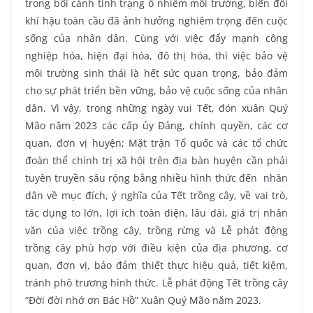
trong bối cảnh tình trạng ô nhiễm môi trường, biến đổi
khí hậu toàn cầu đã ảnh hưởng nghiêm trọng đến cuộc
sống của nhân dân. Cùng với việc đẩy mạnh công
nghiệp hóa, hiện đại hóa, đô thị hóa, thì việc bảo vệ
môi trường sinh thái là hết sức quan trọng, bảo đảm
cho sự phát triển bền vững, bảo vệ cuộc sống của nhân
dân. Vì vậy, trong những ngày vui Tết, đón xuân Quý
Mão năm 2023 các cấp ủy Đảng, chính quyền, các cơ
quan, đơn vị huyện; Mặt trận Tổ quốc và các tổ chức
đoàn thể chính trị xã hội trên địa bàn huyện cần phải
tuyên truyền sâu rộng bằng nhiều hình thức đến nhân
dân về mục đích, ý nghĩa của Tết trồng cây, về vai trò,
tác dụng to lớn, lợi ích toàn diện, lâu dài, giá trị nhân
văn của việc trồng cây, trồng rừng và Lễ phát động
trồng cây phù hợp với điều kiện của địa phương, cơ
quan, đơn vị, bảo đảm thiết thực hiệu quả, tiết kiệm,
tránh phô trương hình thức. Lễ phát động Tết trồng cây
“Đời đời nhớ ơn Bác Hồ” Xuân Quý Mão năm 2023.