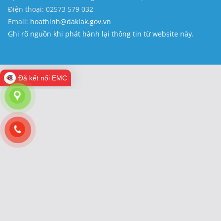
Điện thoại: 02573 579 032
Email:
hoathinh@daklak.gov.vn
Ghi rõ nguồn khi phát hành lại thông tin từ website này.
Đã kết nối EMC