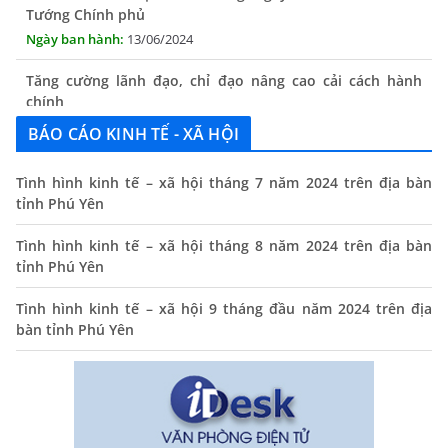
Tướng Chính phủ
13/06/2024
Tăng cường lãnh đạo, chỉ đạo nâng cao cải cách hành
chính
13/06/2024
BÁO CÁO KINH TẾ - XÃ HỘI
Thông báo lịch tiếp công dân định kỳ của Chủ tịch UBND
xã tháng 11/2025
Tình hình kinh tế – xã hội tháng 7 năm 2024 trên địa bàn
01/11/2025
tỉnh Phú Yên
THÔNG BÁO Niêm yết danh mục dịch vụ công trực tuyến
Tình hình kinh tế – xã hội tháng 8 năm 2024 trên địa bàn
toàn trình trên Hệ thống thông tin giải quyết thủ tục
tỉnh Phú Yên
hành chính tỉnh Phú Yên
Tình hình kinh tế – xã hội 9 tháng đầu năm 2024 trên địa
14/10/2024
bàn tỉnh Phú Yên
Quyết định công bố nhóm thủ tục hành chính liên thông
điện tử, khai sinh, cấp thẻ bảo hiểm y tế trẻ em dưới 6
tuổi, đăng ký tạm trú
25/06/2024