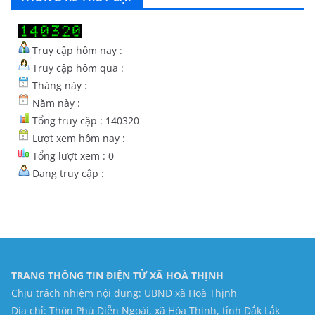
Truy cập hôm nay :
Truy cập hôm qua :
Tháng này :
Năm này :
Tổng truy cập : 140320
Lượt xem hôm nay :
Tổng lượt xem : 0
Đang truy cập :
TRANG THÔNG TIN ĐIỆN TỬ XÃ HOÀ THỊNH
Chịu trách nhiệm nội dung: UBND xã Hoà Thịnh
Địa chỉ: Thôn Phú Diễn Ngoài, xã Hòa Thịnh, tỉnh Đắk Lắk