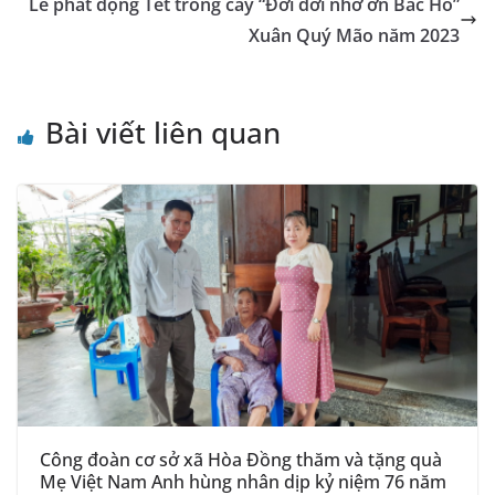
o
er
p
a
n
Lễ phát động Tết trồng cây “Đời đời nhớ ơn Bác Hồ”
k
n
k
Xuân Quý Mão năm 2023
sl
at
Bài viết liên quan
e
Công đoàn cơ sở xã Hòa Đồng thăm và tặng quà
Mẹ Việt Nam Anh hùng nhân dịp kỷ niệm 76 năm