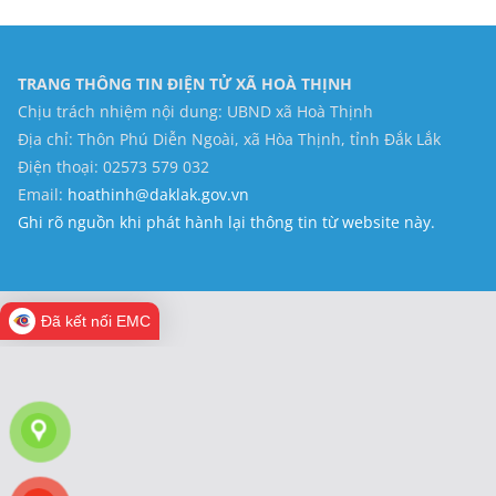
TRANG THÔNG TIN ĐIỆN TỬ XÃ HOÀ THỊNH
Chịu trách nhiệm nội dung: UBND xã Hoà Thịnh
Địa chỉ: Thôn Phú Diễn Ngoài, xã Hòa Thịnh, tỉnh Đắk Lắk
Điện thoại: 02573 579 032
Email:
hoathinh@daklak.gov.vn
Ghi rõ nguồn khi phát hành lại thông tin từ website này.
Đã kết nối EMC