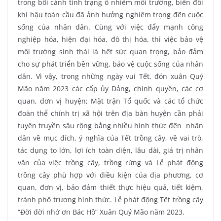
trong bối cảnh tình trạng ô nhiễm môi trường, biến đổi
khí hậu toàn cầu đã ảnh hưởng nghiêm trọng đến cuộc
sống của nhân dân. Cùng với việc đẩy mạnh công
nghiệp hóa, hiện đại hóa, đô thị hóa, thì việc bảo vệ
môi trường sinh thái là hết sức quan trọng, bảo đảm
cho sự phát triển bền vững, bảo vệ cuộc sống của nhân
dân. Vì vậy, trong những ngày vui Tết, đón xuân Quý
Mão năm 2023 các cấp ủy Đảng, chính quyền, các cơ
quan, đơn vị huyện; Mặt trận Tổ quốc và các tổ chức
đoàn thể chính trị xã hội trên địa bàn huyện cần phải
tuyên truyền sâu rộng bằng nhiều hình thức đến nhân
dân về mục đích, ý nghĩa của Tết trồng cây, về vai trò,
tác dụng to lớn, lợi ích toàn diện, lâu dài, giá trị nhân
văn của việc trồng cây, trồng rừng và Lễ phát động
trồng cây phù hợp với điều kiện của địa phương, cơ
quan, đơn vị, bảo đảm thiết thực hiệu quả, tiết kiệm,
tránh phô trương hình thức. Lễ phát động Tết trồng cây
“Đời đời nhớ ơn Bác Hồ” Xuân Quý Mão năm 2023.