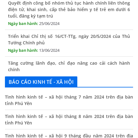
điện tử, khai sinh, cấp thẻ bảo hiểm y tế trẻ em dưới 6
tuổi, đăng ký tạm trú
25/06/2024
Triển khai Chỉ thị số 16/CT-TTg, ngày 20/5/2024 của Thủ
Tướng Chính phủ
13/06/2024
Tăng cường lãnh đạo, chỉ đạo nâng cao cải cách hành
chính
13/06/2024
BÁO CÁO KINH TẾ - XÃ HỘI
Thông báo lịch tiếp công dân định kỳ của Chủ tịch UBND
xã tháng 11/2025
Tình hình kinh tế – xã hội tháng 7 năm 2024 trên địa bàn
01/11/2025
tỉnh Phú Yên
THÔNG BÁO Niêm yết danh mục dịch vụ công trực tuyến
toàn trình trên Hệ thống thông tin giải quyết thủ tục
Tình hình kinh tế – xã hội tháng 8 năm 2024 trên địa bàn
hành chính tỉnh Phú Yên
tỉnh Phú Yên
14/10/2024
Tình hình kinh tế – xã hội 9 tháng đầu năm 2024 trên địa