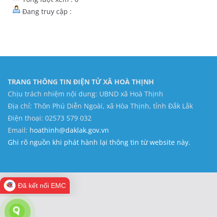
Đang truy cập :
TRANG THÔNG TIN ĐIỆN TỬ XÃ HOÀ THỊNH
Chịu trách nhiệm nội dung: UBND xã Hoà Thịnh
Địa chỉ: Thôn Phú Diễn Ngoài, xã Hòa Thịnh, tỉnh Đắk Lắk
Điện thoại: 02573 579 032
Email:
hoathinh@daklak.gov.vn
Ghi rõ nguồn khi phát hành lại thông tin từ website này.
Đã kết nối EMC