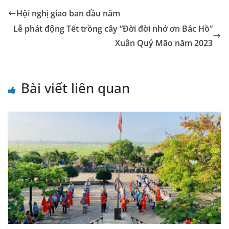
o
g
p
n
m
Tr
Li
Hội nghị giao ban đầu năm
o
er
p
a
n
Lễ phát động Tết trồng cây “Đời đời nhớ ơn Bác Hồ”
k
n
k
Xuân Quý Mão năm 2023
sl
at
Bài viết liên quan
e