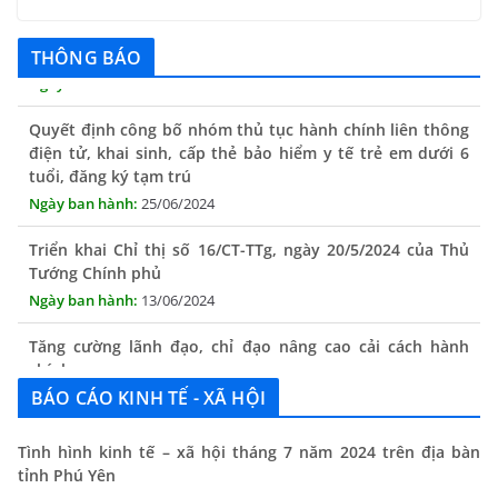
THÔNG BÁO
Quyết định công bố nhóm thủ tục hành chính liên thông
điện tử, khai sinh, cấp thẻ bảo hiểm y tế trẻ em dưới 6
tuổi, đăng ký tạm trú
25/06/2024
Triển khai Chỉ thị số 16/CT-TTg, ngày 20/5/2024 của Thủ
Tướng Chính phủ
13/06/2024
Tăng cường lãnh đạo, chỉ đạo nâng cao cải cách hành
chính
13/06/2024
BÁO CÁO KINH TẾ - XÃ HỘI
Thông báo lịch tiếp công dân định kỳ của Chủ tịch UBND
xã tháng 11/2025
Tình hình kinh tế – xã hội tháng 7 năm 2024 trên địa bàn
tỉnh Phú Yên
01/11/2025