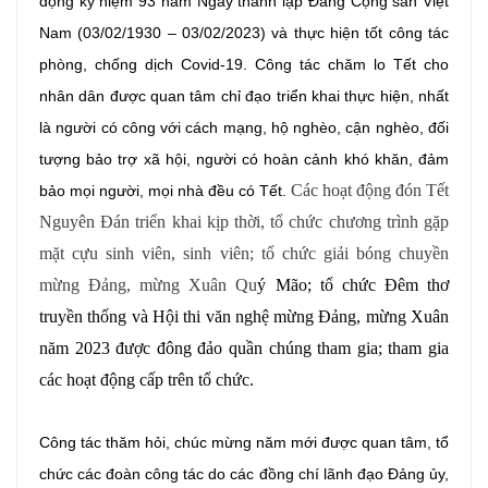
động kỷ niệm 93 năm Ngày thành lập Đảng Cộng sản Việt
Nam (03/02/1930 – 03/02/2023) và thực hiện tốt công tác
phòng, chống dịch Covid-19. Công tác chăm lo Tết cho
nhân dân được quan tâm chỉ đạo triển khai thực hiện, nhất
là người có công với cách mạng, hộ nghèo, cận nghèo, đối
tượng bảo trợ xã hội, người có hoàn cảnh khó khăn, đảm
Các hoạt động đón Tết
bảo mọi người, mọi nhà đều có Tết.
Nguyên Đán triển khai kịp thời, tổ chức chương trình gặp
mặt cựu sinh viên, sinh viên; tổ chức giải bóng chuyền
mừng Đảng, mừng Xuân Qu
ý Mão; tổ chức Đêm thơ
truyền thống và Hội thi văn nghệ mừng Đảng, mừng Xuân
năm 2023 được đông đảo quần chúng tham gia; tham gia
các hoạt động cấp trên tổ chức.
Công tác thăm hỏi, chúc mừng năm mới được quan tâm, tổ
chức các đoàn công tác do các đồng chí lãnh đạo Đảng ủy,