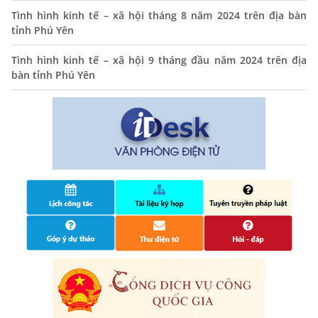
Tình hình kinh tế – xã hội tháng 8 năm 2024 trên địa bàn
THÔNG BÁO Niêm yết danh mục dịch vụ công trực tuyến
tỉnh Phú Yên
toàn trình trên Hệ thống thông tin giải quyết thủ tục
hành chính tỉnh Phú Yên
Tình hình kinh tế – xã hội 9 tháng đầu năm 2024 trên địa
14/10/2024
bàn tỉnh Phú Yên
Quyết định công bố nhóm thủ tục hành chính liên thông
điện tử, khai sinh, cấp thẻ bảo hiểm y tế trẻ em dưới 6
tuổi, đăng ký tạm trú
25/06/2024