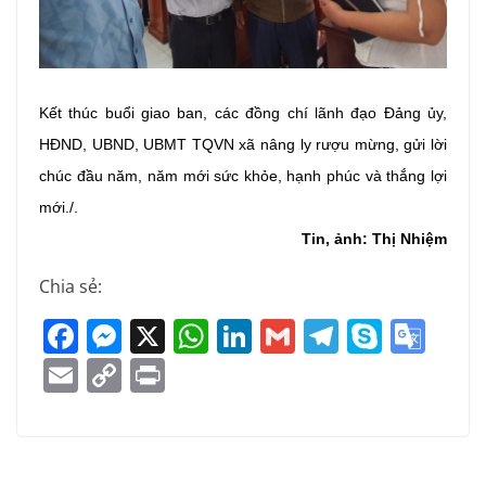
Kết thúc buổi giao ban, các đồng chí lãnh đạo Đảng ủy,
HĐND, UBND, UBMT TQVN
xã nâng ly rượu mừng, gửi lời
chúc đầu năm, năm mới sức khỏe, hạnh phúc và thắng lợi
mới./.
Tin, ảnh: Thị Nhiệm
Chia sẻ:
F
M
X
W
Li
G
T
S
G
a
e
h
n
m
el
k
o
E
C
Pr
c
ss
at
k
ai
e
y
o
m
o
in
e
e
s
e
l
gr
p
gl
ai
p
t
b
n
A
dI
a
e
e
l
y