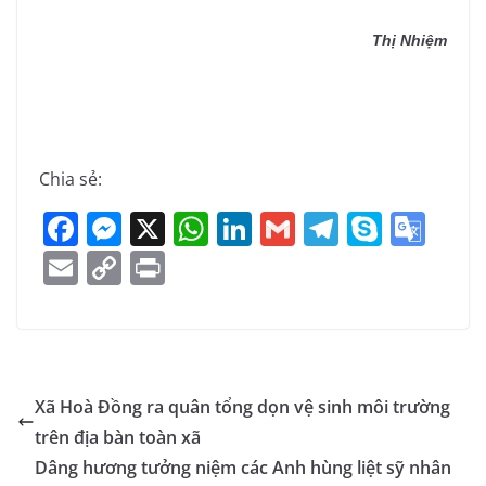
Thị Nhiệm
Chia sẻ:
F
M
X
W
Li
G
T
S
G
a
e
h
n
m
el
k
o
E
C
Pr
c
ss
at
k
ai
e
y
o
m
o
in
e
e
s
e
l
gr
p
gl
ai
p
t
b
n
A
dI
a
e
e
l
y
o
g
p
n
m
Tr
Li
Xã Hoà Đồng ra quân tổng dọn vệ sinh môi trường
o
er
p
a
n
trên địa bàn toàn xã
k
n
k
Dâng hương tưởng niệm các Anh hùng liệt sỹ nhân