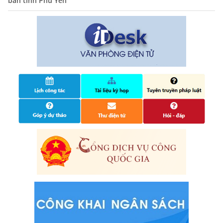
bàn tỉnh Phú Yên
Quyết định công bố nhóm thủ tục hành chính liên thông
điện tử, khai sinh, cấp thẻ bảo hiểm y tế trẻ em dưới 6
tuổi, đăng ký tạm trú
25/06/2024