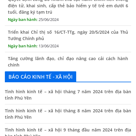
tuổi, đăng ký tạm trú
25/06/2024
Triển khai Chỉ thị số 16/CT-TTg, ngày 20/5/2024 của Thủ
Tướng Chính phủ
13/06/2024
Tăng cường lãnh đạo, chỉ đạo nâng cao cải cách hành
chính
13/06/2024
BÁO CÁO KINH TẾ - XÃ HỘI
Thông báo lịch tiếp công dân định kỳ của Chủ tịch UBND
xã tháng 11/2025
Tình hình kinh tế – xã hội tháng 7 năm 2024 trên địa bàn
01/11/2025
tỉnh Phú Yên
THÔNG BÁO Niêm yết danh mục dịch vụ công trực tuyến
Tình hình kinh tế – xã hội tháng 8 năm 2024 trên địa bàn
toàn trình trên Hệ thống thông tin giải quyết thủ tục
tỉnh Phú Yên
hành chính tỉnh Phú Yên
14/10/2024
Tình hình kinh tế – xã hội 9 tháng đầu năm 2024 trên địa