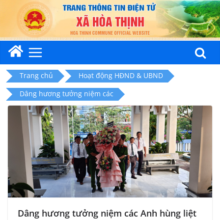
Skip
to
content
Trang chủ
Hoạt động HĐND & UBND
Dâng hương tưởng niệm các
Dâng hương tưởng niệm các Anh hùng liệt