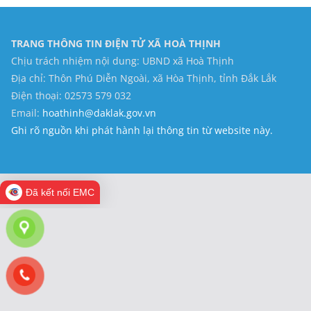
TRANG THÔNG TIN ĐIỆN TỬ XÃ HOÀ THỊNH
Chịu trách nhiệm nội dung: UBND xã Hoà Thịnh
Địa chỉ: Thôn Phú Diễn Ngoài, xã Hòa Thịnh, tỉnh Đắk Lắk
Điện thoại: 02573 579 032
Email:
hoathinh@daklak.gov.vn
Ghi rõ nguồn khi phát hành lại thông tin từ website này.
Đã kết nối EMC