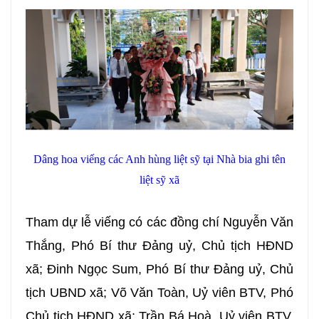
Dâng hoa viếng các Anh hùng liệt sỹ tại Nhà bia ghi tên
liệt sỹ xã
Tham dự lễ viếng có các đồng chí Nguyễn Văn
Thắng, Phó Bí thư Đảng uỷ, Chủ tịch HĐND
xã; Đinh Ngọc Sum, Phó Bí thư Đảng uỷ, Chủ
tịch UBND xã; Võ Văn Toàn, Uỷ viên BTV, Phó
Chủ tịch HĐND xã; Trần Bá Hoà, Uỷ viên BTV,