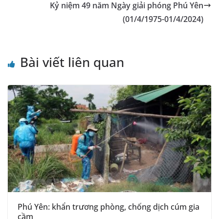
sl
Kỷ niệm 49 năm Ngày giải phóng Phú Yên
(01/4/1975-01/4/2024)
at
e
Bài viết liên quan
Phú Yên: khẩn trương phòng, chống dịch cúm gia
cầm