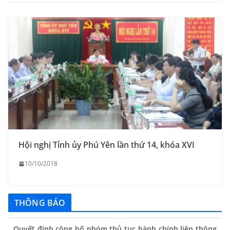
Hội nghị Tỉnh ủy Phú Yên lần thứ 14, khóa XVI
10/10/2018
THÔNG BÁO
Quyết định công bố nhóm thủ tục hành chính liên thông
điện tử, khai sinh, cấp thẻ bảo hiểm y tế trẻ em dưới 6