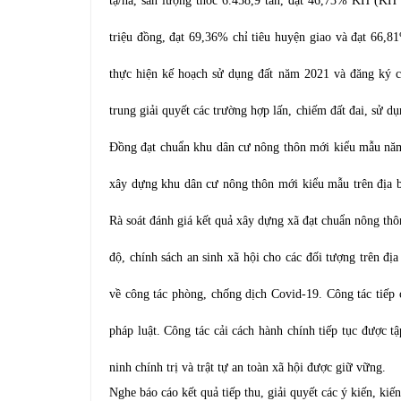
tạ/ha
,
sản lượng thóc 6.458,9 tấn, đạt 46,73% KH (KH 1
triệu đồng, đạt 69,36% chỉ tiêu huyện giao và đạt 66,81
thực hiện kế hoạch sử dụng đất năm 2021 và đăng ký 
trung giải quyết các trường hợp lấn, chiếm đất đai, sử
Đồng đạt chuẩn khu dân cư nông thôn mới kiểu mẫu năm 20
xây dựng khu dân cư nông thôn mới kiểu mẫu trên địa 
Rà soát đánh giá kết quả xây dựng xã đạt chuẩn nông th
độ, chính sách an sinh xã hội cho các đối tượng trên địa
về công tác phòng, chống dịch Covid-19. Công tác tiếp 
pháp luật. Công tác cải cách hành chính tiếp tục được t
ninh chính trị và trật tự an toàn xã hội được giữ vững.
Nghe báo cáo kết quả tiếp thu, giải quyết các ý kiến, kiế