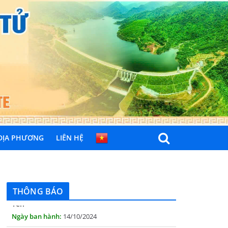
 ĐỊA PHƯƠNG
LIÊN HỆ
THÔNG BÁO Niêm yết danh mục dịch vụ công
trực tuyến toàn trình trên Hệ thống thông
tin giải quyết thủ tục hành chính tỉnh Phú
Yên
THÔNG BÁO
14/10/2024
Quyết định công bố nhóm thủ tục hành
chính liên thông điện tử, khai sinh, cấp thẻ