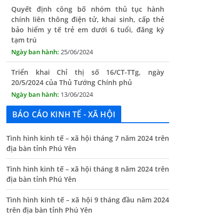
bảo hiểm y tế trẻ em dưới 6 tuổi, đăng ký
tạm trú
25/06/2024
Triển khai Chỉ thị số 16/CT-TTg, ngày
20/5/2024 của Thủ Tướng Chính phủ
13/06/2024
Tăng cường lãnh đạo, chỉ đạo nâng cao cải
cách hành chính
BÁO CÁO KINH TẾ - XÃ HỘI
13/06/2024
Thông báo lịch tiếp công dân định kỳ của Chủ
Tình hình kinh tế – xã hội tháng 7 năm 2024 trên
tịch UBND xã tháng 11/2025
địa bàn tỉnh Phú Yên
01/11/2025
Tình hình kinh tế – xã hội tháng 8 năm 2024 trên
địa bàn tỉnh Phú Yên
THÔNG BÁO Niêm yết danh mục dịch vụ công
trực tuyến toàn trình trên Hệ thống thông
Tình hình kinh tế – xã hội 9 tháng đầu năm 2024
tin giải quyết thủ tục hành chính tỉnh Phú
trên địa bàn tỉnh Phú Yên
Yên