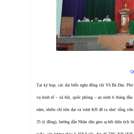
Q
Tại kỳ họp, các đại biểu nghe đồng chí Võ Bá Đạt, Phó
vụ kinh tế – xã hội, quốc phòng – an ninh 6 tháng đầ
năm,
nhiều chỉ tiêu đạt và vượt KH đề ra như: tổng vố
35 tỷ đồng), hướng dẫn Nhân dân
gieo sạ
hết diện tích
l