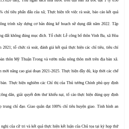
3.820 tấn); Thu ngân sách nhà nước trên địa bàn xã ước đạt 1 tỷ 838
% chỉ tiêu phấn đấu của xã; Thực hiện tốt việc rà soát, báo cáo kết quả
công trình xây dựng cơ bản đúng kế hoạch sử dụng đất năm 2022. Tập
 dụng đất không đúng mục đích. Tổ chức Lễ công bố thôn Vinh Ba, xã Hòa
21; tổ chức rà soát, đánh giá kết quả thực hiện các chỉ tiêu, tiêu chí
bàn thôn Mỹ Thuận Trong và vườn mẫu nông thôn mới trên địa bàn xã.
ôn mới nâng cao giai đoạn 2021-2025.
Thực hiện đầy đủ, kịp thời các chế
 bàn
. Thực hiện nghiêm các Chỉ thị của Thủ tướng Chính phủ quy định
công dân, giải quyết đơn thư khiếu nại, tố cáo thực hiện đúng quy định
ập trung chỉ đạo. Giao quân đạt 100% chỉ tiêu huyện giao. Tình hình an
n nghị của cử tri và kết quả thực hiện kết luận của Chủ tọa tại kỳ họp thứ