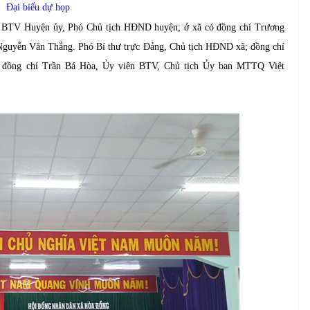
ại biểu dự họp
n BTV Huyện ủy, Phó Chủ tịch HĐND huyện; ở xã có đồng chí Trương
 Nguyễn Văn Thắng. Phó Bí thư trực Đảng, Chủ tịch HĐND xã
;
đồng chí
 đồng chí Trần Bá Hòa, Ủy viên BTV, Chủ tịch Ủy ban MTTQ Việt