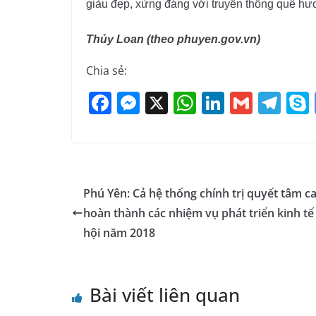
giàu đẹp, xứng đáng với truyền thống quê h
Thủy Loan (theo phuyen.gov.vn)
Chia sẻ:
F
M
X
W
Li
G
T
a
e
h
n
m
el
c
ss
at
k
ai
e
e
e
s
e
l
gr
b
n
A
dI
a
Phú Yên: Cả hệ thống chính trị quyết tâm c
o
g
p
n
m
hoàn thành các nhiệm vụ phát triển kinh tế
o
er
p
hội năm 2018
k
Bài viết liên quan