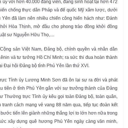
h ủy với hơn 40.000 đảng viên, đang sinh hoạt tại hơn 472
hiến chống thực dân Pháp và đế quốc Mỹ xâm lược, dưới
ú Yên đã làm nên nhiều chiến công hiển hách như: Đánh
 khởi Hòa Thịnh, mở đầu cho phong trào đồng khởi đồng
 Luật sư Nguyễn Hữu Thọ,…
 Cộng sản Việt Nam, Đảng bộ, chính quyền và nhân dân
ênin và tư tưởng Hồ Chí Minh; ra sức thi đua hoàn thành
a tại Đại hội Đảng bộ tỉnh Phú Yên lần thứ XVI.
trực Tỉnh ủy Lương Minh Sơn đã ôn lại sự ra đời và phát
u tiên ở tỉnh Phú Yên gắn với sự trưởng thành của Đảng
hư Thường trực Tỉnh ủy kêu gọi toàn Đảng bộ, toàn quân,
ấu tranh cách mạng vẻ vang 88 năm qua, tiếp tục đoàn kết
 bước tiến lên giành những thắng lợi to lớn hơn nữa trong
 sức xây dựng quê hương Phú Yên ngày càng văn minh,