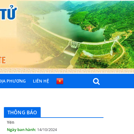
 ĐỊA PHƯƠNG
LIÊN HỆ
THÔNG BÁO Niêm yết danh mục dịch vụ công
trực tuyến toàn trình trên Hệ thống thông
tin giải quyết thủ tục hành chính tỉnh Phú
Yên
THÔNG BÁO
14/10/2024
Quyết định công bố nhóm thủ tục hành