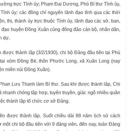
ường trực Tỉnh ủy; Phạm Đại Dương, Phó Bí thư Tỉnh ủy,
Tỉnh ủy; các đồng chí nguyên lãnh đạo tỉnh qua các thời
, thị, thành ủy trực thuộc Tỉnh ủy, lãnh đạo các sở, ban,
ãnh đạo huyện Đồng Xuân cùng đông đảo cán bộ, nhân dân,
n dự.
được thành lập (3/2/1930), chi bộ Đảng đầu tiên tại Phú
 tại xóm Đồng Bé, thôn Phước Long, xã Xuân Long (nay
yện miền núi Đồng Xuân).
 Phan Lưu Thanh làm Bí thư. Sau khi được thành lập, Chi
 nhanh chóng tập hợp, tuyên truyền, giác ngộ nhiều quần
iệc thành lập tổ chức cơ sở Đảng.
ên được thành lập. Suốt chiều dài 88 năm lịch sử cách
 một chi bộ đầu tiên với 9 đảng viên, đến nay, toàn Đảng