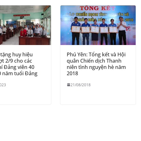
e
 tặng huy hiệu
Phú Yên: Tổng kết và Hội
t 2/9 cho các
quân Chiến dịch Thanh
í Đảng viên 40
niên tình nguyện hè năm
0 năm tuổi Đảng
2018
023
21/08/2018