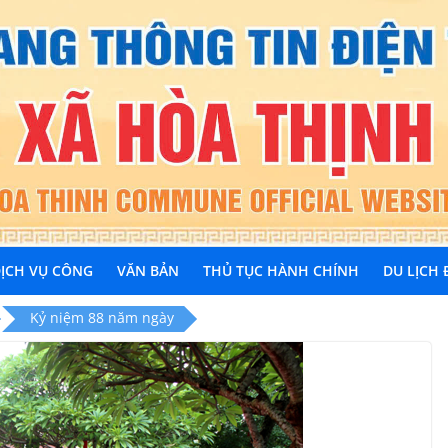
ỊCH VỤ CÔNG
VĂN BẢN
THỦ TỤC HÀNH CHÍNH
DU LỊCH
Kỷ niệm 88 năm ngày