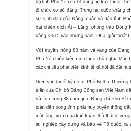
bộ tỉnh Phú Yên có 14 đảng bộ trực thuộc Tỉn
tổ chức cơ sở đảng. Trong hai cuộc kháng c
sự lãnh đạo của Đảng, quân và dân tỉnh Ph
bại chiến dịch Át – Lăng; phong trào Đồng
bằng Khu 5 vào những năm 1960; giải thoát
Với truyền thống 88 năm vẻ vang của Đảng
Phú Yên luôn kiên định theo chủ nghĩa Mác-L
các chỉ tiêu phát triển kinh tế xã hội đã đặt r
Diễn văn tại lễ kỷ niệm, Phó Bí thư Thường 
triển của Chi bộ Đảng Cộng sản Việt Nam đầ
bộ tỉnh trong 88 năm qua. Đồng chí Phó Bí t
toàn dân trong tỉnh phát huy truyền thống đ
một lòng, vượt qua khó khăn, thử thách, vững
sự nghiệp xây dựng và bảo vệ Tổ quốc, ra