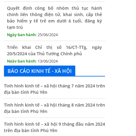
chính liên thông điện tử, khai sinh, cấp thẻ
bảo hiểm y tế trẻ em dưới 6 tuổi, đăng ký
tạm trú
25/06/2024
Triển khai Chỉ thị số 16/CT-TTg, ngày
20/5/2024 của Thủ Tướng Chính phủ
13/06/2024
Tăng cường lãnh đạo, chỉ đạo nâng cao cải
cách hành chính
BÁO CÁO KINH TẾ - XÃ HỘI
13/06/2024
Tình hình kinh tế – xã hội tháng 7 năm 2024 trên
Thông báo lịch tiếp công dân định kỳ của Chủ
địa bàn tỉnh Phú Yên
tịch UBND xã tháng 11/2025
01/11/2025
Tình hình kinh tế – xã hội tháng 8 năm 2024 trên
địa bàn tỉnh Phú Yên
THÔNG BÁO Niêm yết danh mục dịch vụ công
trực tuyến toàn trình trên Hệ thống thông
Tình hình kinh tế – xã hội 9 tháng đầu năm 2024
tin giải quyết thủ tục hành chính tỉnh Phú
trên địa bàn tỉnh Phú Yên
Yên