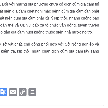
. Đối với những địa phương chưa có dịch cúm gia cầm thì
hát hiện gia cầm chết nghi mắc bệnh cúm gia cầm cần phải
hát hiện cúm gia cầm phải xử lý kịp thời, nhanh chóng bao
, đoàn thể và UBND cấp xã tổ chức vận động, tuyên truyền
o đàn gia cầm nuôi không thuộc diện nhà nước hỗ trợ.
cơ sở vật chất, chủ động phối hợp với Sở Nông nghiệp và
 kiểm tra, kịp thời ngăn chặn dịch cúm gia cầm lây sang
S
G
E
C
Pr
k
o
m
o
in
y
o
ai
p
t