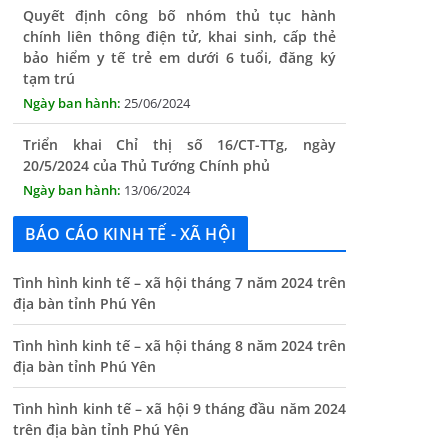
bảo hiểm y tế trẻ em dưới 6 tuổi, đăng ký
tạm trú
25/06/2024
Triển khai Chỉ thị số 16/CT-TTg, ngày
20/5/2024 của Thủ Tướng Chính phủ
13/06/2024
Tăng cường lãnh đạo, chỉ đạo nâng cao cải
cách hành chính
BÁO CÁO KINH TẾ - XÃ HỘI
13/06/2024
Thông báo lịch tiếp công dân định kỳ của Chủ
Tình hình kinh tế – xã hội tháng 7 năm 2024 trên
tịch UBND xã tháng 11/2025
địa bàn tỉnh Phú Yên
01/11/2025
Tình hình kinh tế – xã hội tháng 8 năm 2024 trên
địa bàn tỉnh Phú Yên
THÔNG BÁO Niêm yết danh mục dịch vụ công
trực tuyến toàn trình trên Hệ thống thông
Tình hình kinh tế – xã hội 9 tháng đầu năm 2024
tin giải quyết thủ tục hành chính tỉnh Phú
trên địa bàn tỉnh Phú Yên
Yên