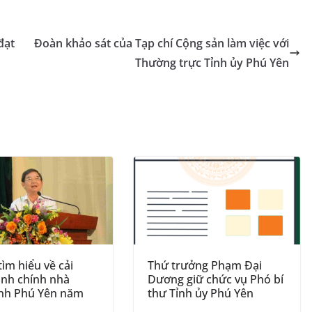
p
gl
l
y
e
e
Li
đạt
Đoàn khảo sát của Tạp chí Cộng sản làm việc với
Tr
n
Thường trực Tỉnh ủy Phú Yên
a
k
n
sl
at
e
tìm hiểu về cải
Thứ trưởng Phạm Đại
ành chính nhà
Dương giữ chức vụ Phó bí
ỉnh Phú Yên năm
thư Tỉnh ủy Phú Yên