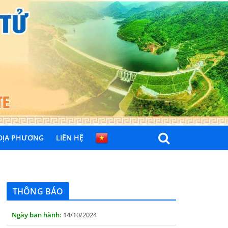
 ĐỊA PHƯƠNG
LIÊN HỆ
THÔNG BÁO Niêm yết danh mục dịch vụ công
trực tuyến toàn trình trên Hệ thống thông
tin giải quyết thủ tục hành chính tỉnh Phú
Yên
THÔNG BÁO
14/10/2024
Quyết định công bố nhóm thủ tục hành
chính liên thông điện tử, khai sinh, cấp thẻ