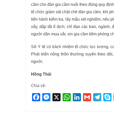
cầm cho đàn gia cầm nuôi theo đúng quy định
tổ chức giám sát chặt chẽ đàn gia cầm, khi p
tiến hành kiểm tra, lấy mẫu xét nghiệm, nếu p
vây, dập tắt ổ dịch; chỉ đạo các ban, ngành
người dân mua vắc xin gia cầm tiêm phòng ch
Sở Y tế có trách nhiệm tổ chức lực lượng, 
Phát triển nông thôn thường xuyên theo dõi,
người.
Hồng Thái
Chia sẻ:
F
M
X
W
Li
G
T
a
e
h
n
m
el
c
ss
at
k
ai
e