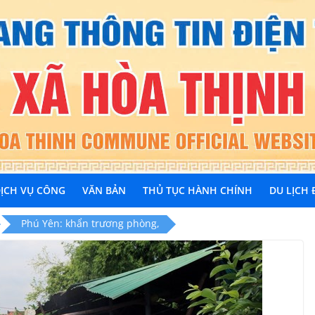
ỊCH VỤ CÔNG
VĂN BẢN
THỦ TỤC HÀNH CHÍNH
DU LỊCH
Phú Yên: khẩn trương phòng,