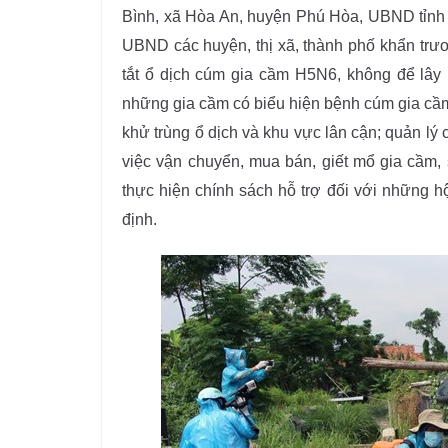
Bình, xã Hòa An, huyện Phú Hòa, UBND tỉnh 
UBND các huyện, thị xã, thành phố khẩn trươ
tắt ổ dịch cúm gia cầm H5N6, không để lây l
những gia cầm có biểu hiện bệnh cúm gia cầm
khử trùng ổ dịch và khu vực lân cận; quản lý 
việc vận chuyển, mua bán, giết mổ gia cầm, 
thực hiện chính sách hỗ trợ đối với những h
định.