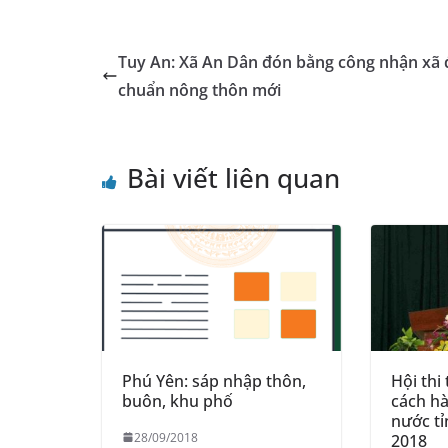
e
e
s
e
l
gr
b
n
A
dI
a
Tuy An: Xã An Dân đón bằng công nhận xã 
o
g
p
n
m
chuẩn nông thôn mới
o
er
p
k
Bài viết liên quan
Phú Yên: sáp nhập thôn,
Hội thi 
buôn, khu phố
cách h
nước t
28/09/2018
2018