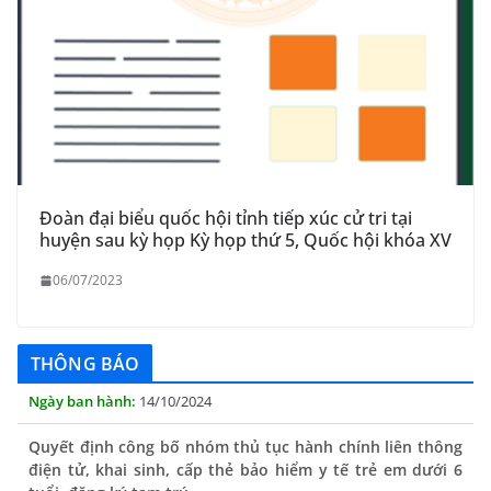
Đoàn đại biểu quốc hội tỉnh tiếp xúc cử tri tại
huyện sau kỳ họp Kỳ họp thứ 5, Quốc hội khóa XV
06/07/2023
THÔNG BÁO Niêm yết danh mục dịch vụ công trực tuyến
toàn trình trên Hệ thống thông tin giải quyết thủ tục
hành chính tỉnh Phú Yên
THÔNG BÁO
14/10/2024
Quyết định công bố nhóm thủ tục hành chính liên thông
điện tử, khai sinh, cấp thẻ bảo hiểm y tế trẻ em dưới 6
tuổi, đăng ký tạm trú