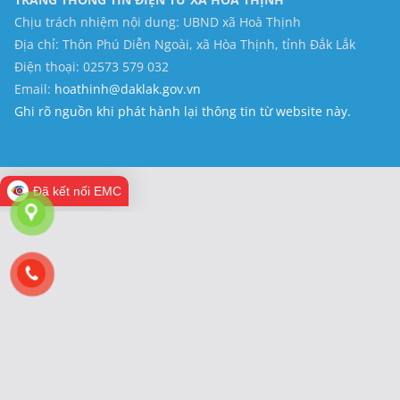
Chịu trách nhiệm nội dung: UBND xã Hoà Thịnh
Địa chỉ: Thôn Phú Diễn Ngoài, xã Hòa Thịnh, tỉnh Đắk Lắk
Điện thoại: 02573 579 032
Email:
hoathinh@daklak.gov.vn
Ghi rõ nguồn khi phát hành lại thông tin từ website này.
Đã kết nối EMC