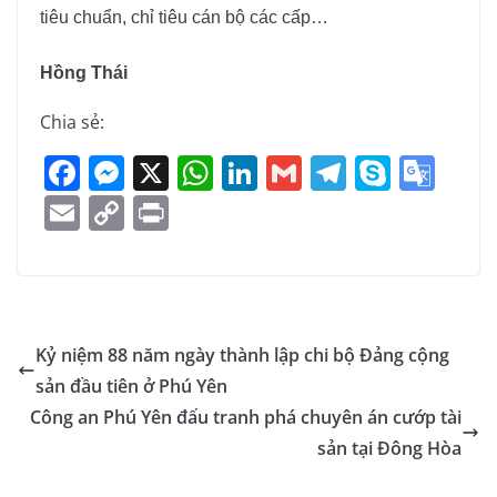
tiêu chuẩn, chỉ tiêu cán bộ các cấp…
Hồng Thái
Chia sẻ:
F
M
X
W
Li
G
T
S
G
a
e
h
n
m
el
k
o
E
C
Pr
c
ss
at
k
ai
e
y
o
m
o
in
e
e
s
e
l
gr
p
gl
ai
p
t
b
n
A
dI
a
e
e
l
y
o
g
p
n
m
Tr
Li
Kỷ niệm 88 năm ngày thành lập chi bộ Đảng cộng
o
er
p
a
n
sản đầu tiên ở Phú Yên
k
n
k
Công an Phú Yên đấu tranh phá chuyên án cướp tài
sl
sản tại Đông Hòa
at