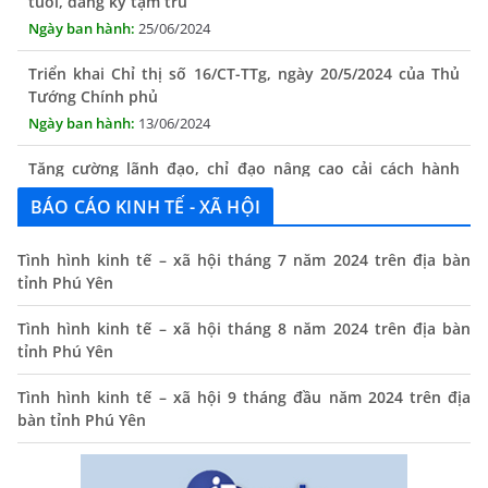
25/06/2024
Triển khai Chỉ thị số 16/CT-TTg, ngày 20/5/2024 của Thủ
Tướng Chính phủ
13/06/2024
Tăng cường lãnh đạo, chỉ đạo nâng cao cải cách hành
chính
13/06/2024
BÁO CÁO KINH TẾ - XÃ HỘI
Thông báo lịch tiếp công dân định kỳ của Chủ tịch UBND
Tình hình kinh tế – xã hội tháng 7 năm 2024 trên địa bàn
xã tháng 11/2025
tỉnh Phú Yên
01/11/2025
Tình hình kinh tế – xã hội tháng 8 năm 2024 trên địa bàn
THÔNG BÁO Niêm yết danh mục dịch vụ công trực tuyến
tỉnh Phú Yên
toàn trình trên Hệ thống thông tin giải quyết thủ tục
hành chính tỉnh Phú Yên
Tình hình kinh tế – xã hội 9 tháng đầu năm 2024 trên địa
14/10/2024
bàn tỉnh Phú Yên