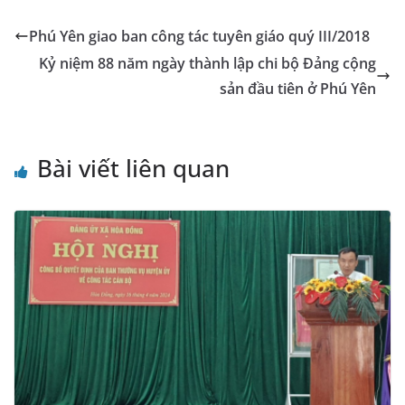
b
n
A
dI
a
e
e
l
y
o
g
p
n
m
Tr
Li
Phú Yên giao ban công tác tuyên giáo quý III/2018
o
er
p
a
n
Kỷ niệm 88 năm ngày thành lập chi bộ Đảng cộng
k
n
k
sản đầu tiên ở Phú Yên
sl
at
Bài viết liên quan
e