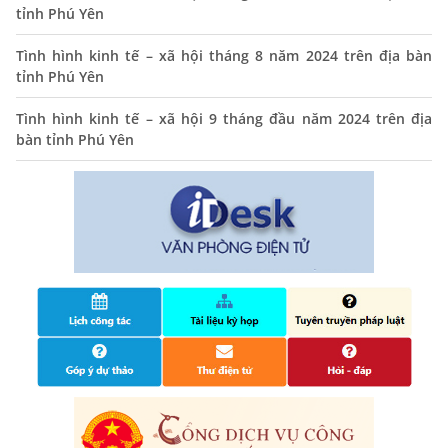
tỉnh Phú Yên
01/11/2025
Tình hình kinh tế – xã hội tháng 8 năm 2024 trên địa bàn
THÔNG BÁO Niêm yết danh mục dịch vụ công trực tuyến
tỉnh Phú Yên
toàn trình trên Hệ thống thông tin giải quyết thủ tục
hành chính tỉnh Phú Yên
Tình hình kinh tế – xã hội 9 tháng đầu năm 2024 trên địa
14/10/2024
bàn tỉnh Phú Yên