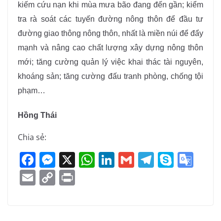
kiếm cứu nạn khi mùa mưa bão đang đến gần; kiểm
tra rà soát các tuyến đường nông thôn để đầu tư
đường giao thông nông thôn, nhất là miền núi để đẩy
mạnh và nâng cao chất lượng xây dựng nông thôn
mới; tăng cường quản lý việc khai thác tài nguyên,
khoáng sản; tăng cường đấu tranh phòng, chống tội
phạm…
Hồng Thái
Chia sẻ:
F
M
X
W
Li
G
T
S
G
a
e
h
n
m
el
k
o
E
C
Pr
c
ss
at
k
ai
e
y
o
m
o
in
e
e
s
e
l
gr
p
gl
ai
p
t