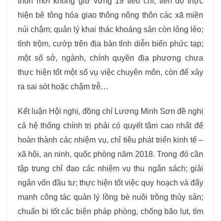
thôn mới không giữ vững 19 tiêu chí, tiến độ thực
hiện bê tông hóa giao thông nông thôn các xã miền
núi chậm; quản lý khai thác khoáng sản còn lỏng lẻo;
tình trộm, cướp trên địa bàn tỉnh diễn biến phức tạp;
một số sở, ngành, chính quyền địa phương chưa
thực hiện tốt một số vụ việc chuyên môn, còn để xảy
ra sai sót hoặc chậm trễ…
Kết luận Hội nghị, đồng chí Lương Minh Sơn đề nghị
cả hệ thống chính trị phải có quyết tâm cao nhất để
hoàn thành các nhiệm vụ, chỉ tiêu phát triển kinh tế –
xã hội, an ninh, quốc phòng năm 2018. Trong đó cần
tập trung chỉ đạo các nhiệm vụ thu ngân sách; giải
ngân vốn đầu tư; thực hiện tốt việc quy hoạch và đẩy
mạnh công tác quản lý lồng bè nuôi trồng thủy sản;
chuẩn bị tốt các biện pháp phòng, chống bão lụt, tìm