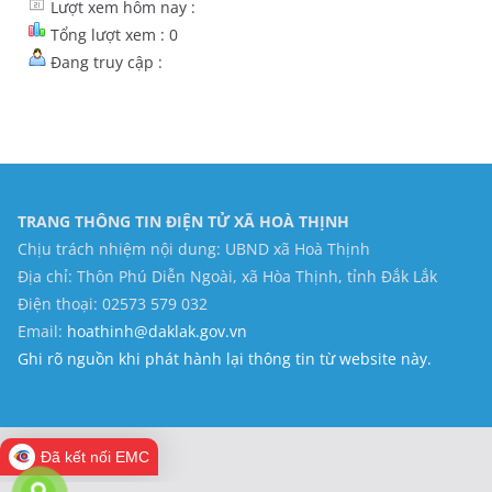
Lượt xem hôm nay :
Tổng lượt xem : 0
Đang truy cập :
TRANG THÔNG TIN ĐIỆN TỬ XÃ HOÀ THỊNH
Chịu trách nhiệm nội dung: UBND xã Hoà Thịnh
Địa chỉ: Thôn Phú Diễn Ngoài, xã Hòa Thịnh, tỉnh Đắk Lắk
Điện thoại: 02573 579 032
Email:
hoathinh@daklak.gov.vn
Ghi rõ nguồn khi phát hành lại thông tin từ website này.
Đã kết nối EMC