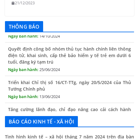
21/12/2023
THÔNG BÁO Niêm yết danh mục dịch vụ công trực tuyến
toàn trình trên Hệ thống thông tin giải quyết thủ tục
hành chính tỉnh Phú Yên
THÔNG BÁO
14/10/2024
Quyết định công bố nhóm thủ tục hành chính liên thông
điện tử, khai sinh, cấp thẻ bảo hiểm y tế trẻ em dưới 6
tuổi, đăng ký tạm trú
25/06/2024
Triển khai Chỉ thị số 16/CT-TTg, ngày 20/5/2024 của Thủ
Tướng Chính phủ
13/06/2024
Tăng cường lãnh đạo, chỉ đạo nâng cao cải cách hành
chính
13/06/2024
BÁO CÁO KINH TẾ - XÃ HỘI
Thông báo lịch tiếp công dân định kỳ của Chủ tịch UBND
xã tháng 11/2025
Tình hình kinh tế – xã hội tháng 7 năm 2024 trên địa bàn