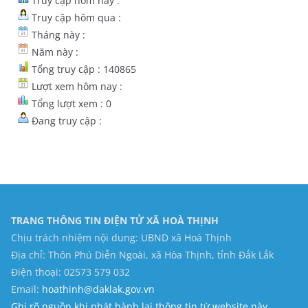
Truy cập hôm nay :
Truy cập hôm qua :
Tháng này :
Năm này :
Tổng truy cập : 140865
Lượt xem hôm nay :
Tổng lượt xem : 0
Đang truy cập :
TRANG THÔNG TIN ĐIỆN TỬ XÃ HOÀ THỊNH
Chịu trách nhiệm nội dung: UBND xã Hoà Thịnh
Địa chỉ: Thôn Phú Diễn Ngoài, xã Hòa Thịnh, tỉnh Đắk Lắk
Điện thoại: 02573 579 032
Email:
hoathinh@daklak.gov.vn
Ghi rõ nguồn khi phát hành lại thông tin từ website này.