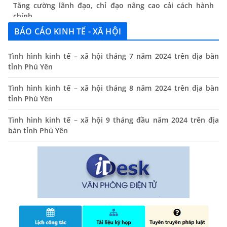
chính
13/06/2024
BÁO CÁO KINH TẾ - XÃ HỘI
Thông báo lịch tiếp công dân định kỳ của Chủ tịch UBND
xã tháng 11/2025
Tình hình kinh tế – xã hội tháng 7 năm 2024 trên địa bàn
tỉnh Phú Yên
01/11/2025
THÔNG BÁO Niêm yết danh mục dịch vụ công trực tuyến
Tình hình kinh tế – xã hội tháng 8 năm 2024 trên địa bàn
toàn trình trên Hệ thống thông tin giải quyết thủ tục
tỉnh Phú Yên
hành chính tỉnh Phú Yên
Tình hình kinh tế – xã hội 9 tháng đầu năm 2024 trên địa
14/10/2024
bàn tỉnh Phú Yên
Quyết định công bố nhóm thủ tục hành chính liên thông
điện tử, khai sinh, cấp thẻ bảo hiểm y tế trẻ em dưới 6
tuổi, đăng ký tạm trú
25/06/2024