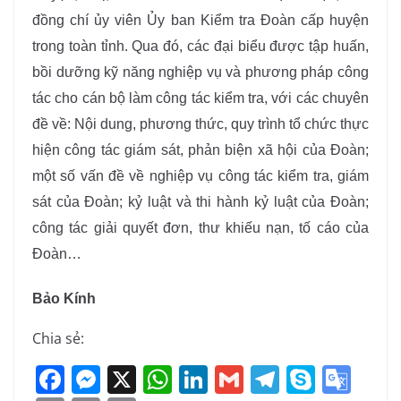
đồng chí ủy viên Ủy ban Kiểm tra Đoàn cấp huyện
trong toàn tỉnh. Qua đó, các đại biểu được tập huấn,
bồi dưỡng kỹ năng nghiệp vụ và phương pháp công
tác cho cán bộ làm công tác kiểm tra, với các chuyên
đề về: Nội dung, phương thức, quy trình tổ chức thực
hiện công tác giám sát, phản biện xã hội của Đoàn;
một số vấn đề về nghiệp vụ công tác kiểm tra, giám
sát của Đoàn; kỷ luật và thi hành kỷ luật của Đoàn;
công tác giải quyết đơn, thư khiếu nạn, tố cáo của
Đoàn…
Bảo Kính
Chia sẻ:
F
M
X
W
Li
G
T
S
G