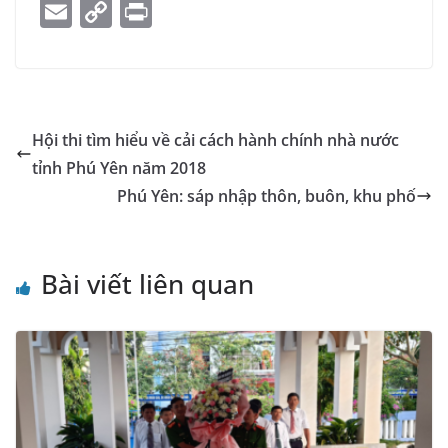
a
e
h
n
m
el
k
o
E
C
Pr
c
ss
at
k
ai
e
y
o
m
o
in
e
e
s
e
l
gr
p
gl
ai
p
t
b
n
A
dI
a
e
e
l
y
o
g
p
n
m
Tr
Li
Hội thi tìm hiểu về cải cách hành chính nhà nước
o
er
p
a
n
tỉnh Phú Yên năm 2018
k
n
k
Phú Yên: sáp nhập thôn, buôn, khu phố
sl
at
Bài viết liên quan
e