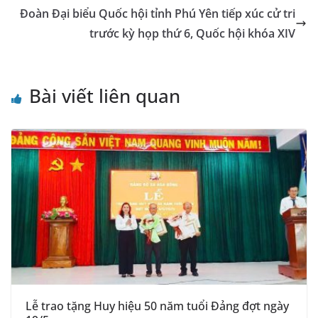
k
n
k
Đoàn Đại biểu Quốc hội tỉnh Phú Yên tiếp xúc cử tri
sl
trước kỳ họp thứ 6, Quốc hội khóa XIV
at
e
Bài viết liên quan
Lễ trao tặng Huy hiệu 50 năm tuổi Đảng đợt ngày