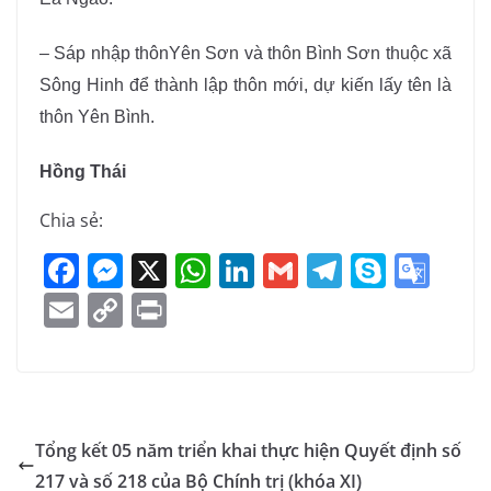
– Sáp nhập thônYên Sơn và thôn Bình Sơn thuộc xã
Sông Hinh để thành lập thôn mới, dự kiến lấy tên là
thôn Yên Bình.
Hồng Thái
Chia sẻ:
F
M
X
W
Li
G
T
S
G
a
e
h
n
m
el
k
o
E
C
Pr
c
ss
at
k
ai
e
y
o
m
o
in
e
e
s
e
l
gr
p
gl
ai
p
t
b
n
A
dI
a
e
e
l
y
o
g
p
n
m
Tr
Li
Tổng kết 05 năm triển khai thực hiện Quyết định số
o
er
p
a
n
217 và số 218 của Bộ Chính trị (khóa XI)