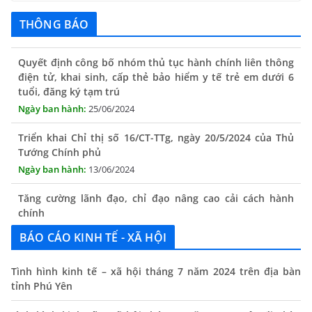
THÔNG BÁO
Quyết định công bố nhóm thủ tục hành chính liên thông
điện tử, khai sinh, cấp thẻ bảo hiểm y tế trẻ em dưới 6
tuổi, đăng ký tạm trú
25/06/2024
Triển khai Chỉ thị số 16/CT-TTg, ngày 20/5/2024 của Thủ
Tướng Chính phủ
13/06/2024
Tăng cường lãnh đạo, chỉ đạo nâng cao cải cách hành
chính
13/06/2024
BÁO CÁO KINH TẾ - XÃ HỘI
Thông báo lịch tiếp công dân định kỳ của Chủ tịch UBND
xã tháng 11/2025
Tình hình kinh tế – xã hội tháng 7 năm 2024 trên địa bàn
01/11/2025
tỉnh Phú Yên