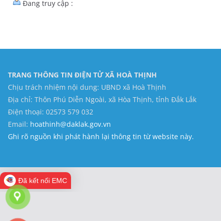
Đang truy cập :
TRANG THÔNG TIN ĐIỆN TỬ XÃ HOÀ THỊNH
Chịu trách nhiệm nội dung: UBND xã Hoà Thịnh
Địa chỉ: Thôn Phú Diễn Ngoài, xã Hòa Thịnh, tỉnh Đắk Lắk
Điện thoại: 02573 579 032
Email:
hoathinh@daklak.gov.vn
Ghi rõ nguồn khi phát hành lại thông tin từ website này.
Đã kết nối EMC