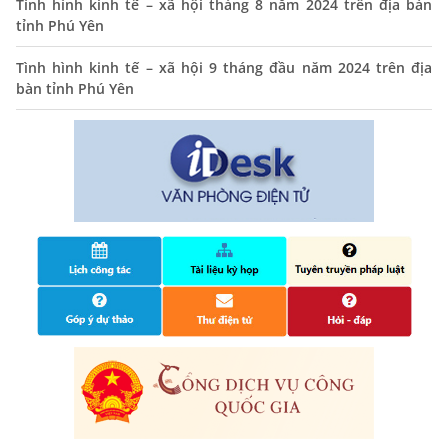
THÔNG BÁO Niêm yết danh mục dịch vụ công trực tuyến
Tình hình kinh tế – xã hội tháng 8 năm 2024 trên địa bàn
toàn trình trên Hệ thống thông tin giải quyết thủ tục
tỉnh Phú Yên
hành chính tỉnh Phú Yên
Tình hình kinh tế – xã hội 9 tháng đầu năm 2024 trên địa
14/10/2024
bàn tỉnh Phú Yên
Quyết định công bố nhóm thủ tục hành chính liên thông
điện tử, khai sinh, cấp thẻ bảo hiểm y tế trẻ em dưới 6
tuổi, đăng ký tạm trú
25/06/2024