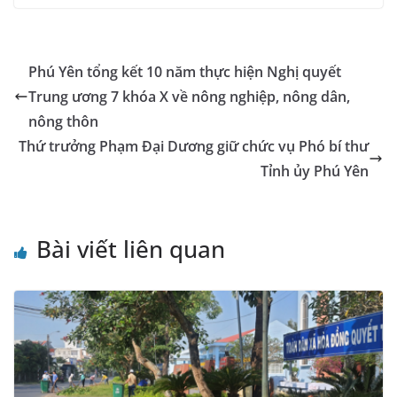
e
e
s
e
l
gr
p
gl
ai
p
t
b
n
A
dI
a
e
e
l
y
o
g
p
n
m
Tr
Li
Phú Yên tổng kết 10 năm thực hiện Nghị quyết
o
er
p
a
n
Trung ương 7 khóa X về nông nghiệp, nông dân,
k
n
k
nông thôn
sl
Thứ trưởng Phạm Đại Dương giữ chức vụ Phó bí thư
Tỉnh ủy Phú Yên
at
e
Bài viết liên quan