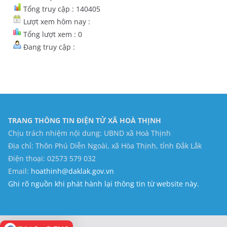
Tổng truy cập : 140405
Lượt xem hôm nay :
Tổng lượt xem : 0
Đang truy cập :
TRANG THÔNG TIN ĐIỆN TỬ XÃ HOÀ THỊNH
Chịu trách nhiệm nội dung: UBND xã Hoà Thịnh
Địa chỉ: Thôn Phú Diễn Ngoài, xã Hòa Thịnh, tỉnh Đắk Lắk
Điện thoại: 02573 579 032
Email:
hoathinh@daklak.gov.vn
Ghi rõ nguồn khi phát hành lại thông tin từ website này.