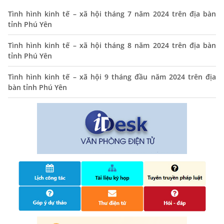
Thông báo lịch tiếp công dân định kỳ của Chủ tịch UBND
xã tháng 11/2025
Tình hình kinh tế – xã hội tháng 7 năm 2024 trên địa bàn
tỉnh Phú Yên
01/11/2025
THÔNG BÁO Niêm yết danh mục dịch vụ công trực tuyến
Tình hình kinh tế – xã hội tháng 8 năm 2024 trên địa bàn
toàn trình trên Hệ thống thông tin giải quyết thủ tục
tỉnh Phú Yên
hành chính tỉnh Phú Yên
Tình hình kinh tế – xã hội 9 tháng đầu năm 2024 trên địa
14/10/2024
bàn tỉnh Phú Yên
Quyết định công bố nhóm thủ tục hành chính liên thông
điện tử, khai sinh, cấp thẻ bảo hiểm y tế trẻ em dưới 6
tuổi, đăng ký tạm trú
25/06/2024