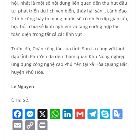
hội, nhất là một số nội dung liên quan đến thu hút đầu
tư, phát triển du lịch ven biển, thủy hải sản… Lãnh đạo
2 tỉnh cũng bày tỏ mong muốn sẽ có nhiều dịp giao lưu,
học hỏi, chia sẻ kinh nghiệm và tăng cường hợp tác
toàn diện trong tất cả các lĩnh vực.
Trước đó, Đoàn công tác của tỉnh Sơn La cùng với lãnh
đạo tỉnh Phú Yên đã đến tham quan Khu Nông nghiệp
ứng dụng công nghệ cao Phú Yên tại xã Hòa Quang Bắc,
huyện Phú Hòa.
Lê Nguyên
Chia sẻ:
F
M
X
W
Li
G
T
S
G
a
e
h
n
m
el
k
o
E
C
Pr
c
ss
at
k
ai
e
y
o
m
o
in