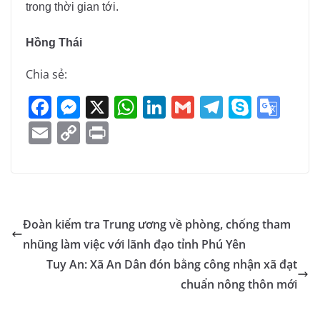
trong thời gian tới.
Hồng Thái
Chia sẻ:
F
M
X
W
Li
G
T
S
G
a
e
h
n
m
el
k
o
E
C
Pr
c
ss
at
k
ai
e
y
o
m
o
in
e
e
s
e
l
gr
p
gl
ai
p
t
b
n
A
dI
a
e
e
l
y
o
g
p
n
m
Tr
Li
Đoàn kiểm tra Trung ương về phòng, chống tham
o
er
p
a
n
nhũng làm việc với lãnh đạo tỉnh Phú Yên
k
n
k
Tuy An: Xã An Dân đón bằng công nhận xã đạt
sl
chuẩn nông thôn mới
at