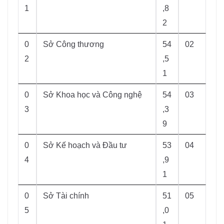
1
,8
2
0
Sở Công thương
54
02
2
,5
1
0
Sở Khoa học và Công nghệ
54
03
3
,3
9
0
Sở Kế hoạch và Đầu tư
53
04
4
,9
1
0
Sở Tài chính
51
05
5
,0