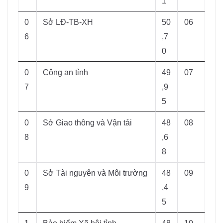
1
0
Sở LĐ-TB-XH
50
06
6
,7
0
0
Công an tỉnh
49
07
7
,9
5
0
Sở Giao thông và Vận tải
48
08
8
,6
8
0
Sở Tài nguyên và Môi trường
48
09
9
,4
5