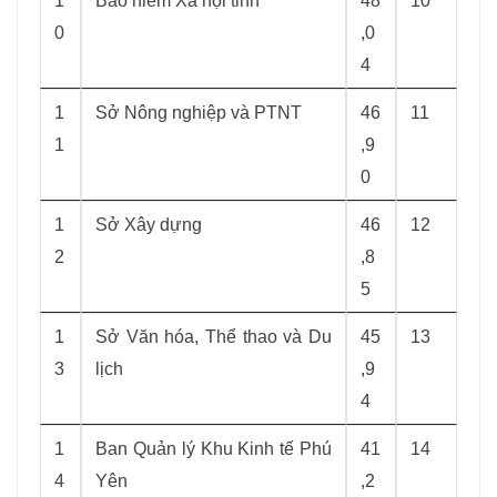
1
Bảo hiểm Xã hội tỉnh
48
10
0
,0
4
1
Sở Nông nghiệp và PTNT
46
11
1
,9
0
1
Sở Xây dựng
46
12
2
,8
5
1
Sở Văn hóa, Thể thao và Du
45
13
3
lịch
,9
4
1
Ban Quản lý Khu Kinh tế Phú
41
14
4
Yên
,2