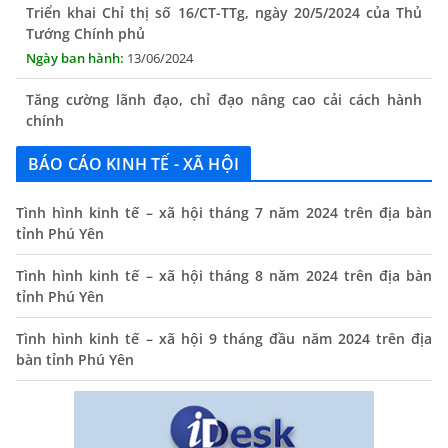
Triển khai Chỉ thị số 16/CT-TTg, ngày 20/5/2024 của Thủ
Tướng Chính phủ
13/06/2024
Tăng cường lãnh đạo, chỉ đạo nâng cao cải cách hành
chính
13/06/2024
BÁO CÁO KINH TẾ - XÃ HỘI
Thông báo lịch tiếp công dân định kỳ của Chủ tịch UBND
xã tháng 11/2025
Tình hình kinh tế – xã hội tháng 7 năm 2024 trên địa bàn
01/11/2025
tỉnh Phú Yên
THÔNG BÁO Niêm yết danh mục dịch vụ công trực tuyến
Tình hình kinh tế – xã hội tháng 8 năm 2024 trên địa bàn
toàn trình trên Hệ thống thông tin giải quyết thủ tục
tỉnh Phú Yên
hành chính tỉnh Phú Yên
14/10/2024
Tình hình kinh tế – xã hội 9 tháng đầu năm 2024 trên địa
bàn tỉnh Phú Yên
Quyết định công bố nhóm thủ tục hành chính liên thông
điện tử, khai sinh, cấp thẻ bảo hiểm y tế trẻ em dưới 6
tuổi, đăng ký tạm trú
25/06/2024