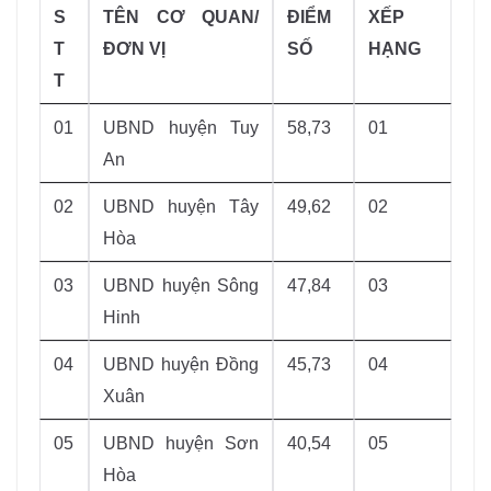
S
TÊN CƠ QUAN/
ĐIỂM
XẾP
T
ĐƠN VỊ
SỐ
HẠNG
T
01
UBND huyện Tuy
58,73
01
An
02
UBND huyện Tây
49,62
02
Hòa
03
UBND huyện Sông
47,84
03
Hinh
04
UBND huyện Đồng
45,73
04
Xuân
05
UBND huyện Sơn
40,54
05
Hòa