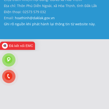
Địa chỉ: Thôn Phú Diễn Ngoài, xã Hòa Thịnh, tỉnh Đắk Lắk
Điện thoại: 02573 579 032
Email:
hoathinh@daklak.gov.vn
Ghi rõ nguồn khi phát hành lại thông tin từ website này.
Đã kết nối EMC