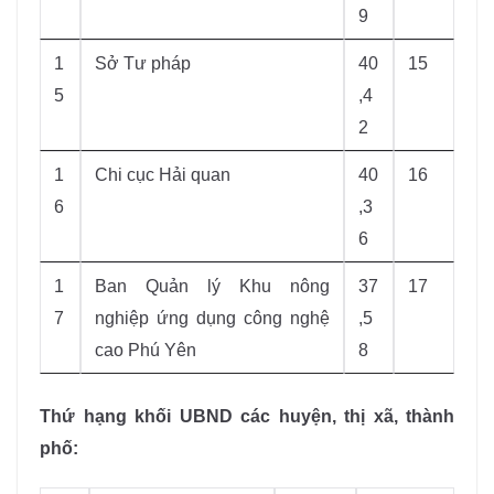
9
1
Sở Tư pháp
40
15
5
,4
2
1
Chi cục Hải quan
40
16
6
,3
6
1
Ban Quản lý Khu nông
37
17
7
nghiệp ứng dụng công nghệ
,5
cao Phú Yên
8
Thứ hạng khối UBND các huyện, thị xã, thành
phố: