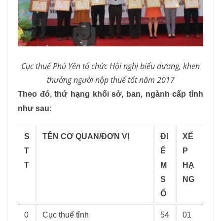
Cục thuế Phú Yên tổ chức Hội nghị biểu dương, khen
thưởng người nộp thuế tốt năm 2017
Theo đó, thứ hạng khối sở, ban, ngành cấp tỉnh
như sau:
S
TÊN CƠ QUAN/ĐƠN VỊ
ĐI
XẾ
T
Ể
P
T
M
HẠ
S
NG
Ố
0
Cục thuế tỉnh
54
01