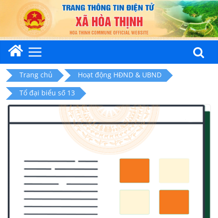
Skip
to
content
Trang chủ
Hoạt động HĐND & UBND
Tổ đại biểu số 13