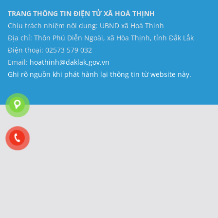
TRANG THÔNG TIN ĐIỆN TỬ XÃ HOÀ THỊNH
Chịu trách nhiệm nội dung: UBND xã Hoà Thịnh
Địa chỉ: Thôn Phú Diễn Ngoài, xã Hòa Thịnh, tỉnh Đắk Lắk
Điện thoại: 02573 579 032
Email:
hoathinh@daklak.gov.vn
Ghi rõ nguồn khi phát hành lại thông tin từ website này.