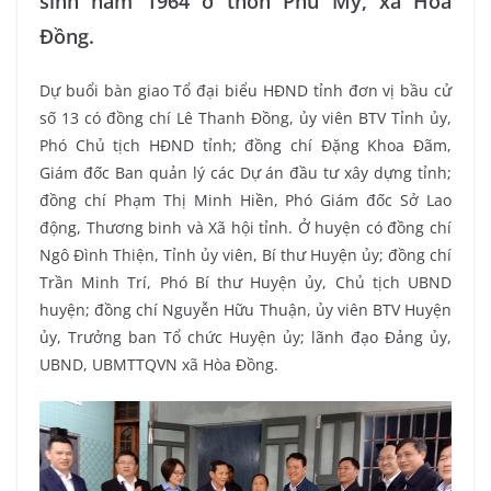
sinh năm 1964 ở thôn Phú Mỹ, xã Hòa
Đồng.
Dự buổi bàn giao Tổ đại biểu HĐND tỉnh đơn vị bầu cử
số 13 có đồng chí Lê Thanh Đồng, ủy viên BTV Tỉnh ủy,
Phó Chủ tịch HĐND tỉnh; đồng chí Đặng Khoa Đãm,
Giám đốc Ban quản lý các Dự án đầu tư xây dựng tỉnh;
đồng chí Phạm Thị Minh Hiền, Phó Giám đốc Sở Lao
động, Thương binh và Xã hội tỉnh. Ở huyện có đồng chí
Ngô Đình Thiện, Tỉnh ủy viên, Bí thư Huyện ủy; đồng chí
Trần Minh Trí, Phó Bí thư Huyện ủy, Chủ tịch UBND
huyện; đồng chí Nguyễn Hữu Thuận, ủy viên BTV Huyện
ủy, Trưởng ban Tổ chức Huyện ủy; lãnh đạo Đảng ủy,
UBND, UBMTTQVN xã Hòa Đồng.