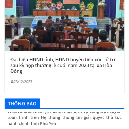
Đại biểu HĐND tỉnh, HĐND huyện tiếp xúc cử tri
sau kỳ họp thường lệ cuối năm 2023 tại xã Hòa
Đồng
23/12/2023
THÔNG BÁO Niêm yết danh mục dịch vụ công trực tuyến
THÔNG BÁO
toàn trình trên Hệ thống thông tin giải quyết thủ tục
hành chính tỉnh Phú Yên
14/10/2024