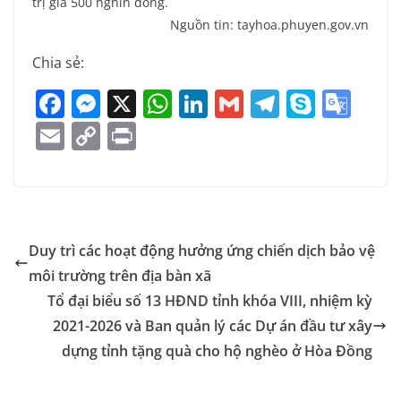
trị giá 500 nghìn đồng.
Nguồn tin: tayhoa.phuyen.gov.vn
Chia sẻ:
F
M
X
W
Li
G
T
S
G
a
e
h
n
m
el
k
o
E
C
Pr
c
ss
at
k
ai
e
y
o
m
o
in
e
e
s
e
l
gr
p
gl
ai
p
t
b
n
A
dI
a
e
e
l
y
o
g
p
n
m
Tr
Li
Duy trì các hoạt động hưởng ứng chiến dịch bảo vệ
o
er
p
a
n
môi trường trên địa bàn xã
k
n
k
Tổ đại biểu số 13 HĐND tỉnh khóa VIII, nhiệm kỳ
sl
2021-2026 và Ban quản lý các Dự án đầu tư xây
dựng tỉnh tặng quà cho hộ nghèo ở Hòa Đồng
at
e