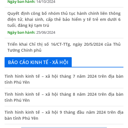
Quyết định công bố nhóm thủ tục hành chính liên thông
điện tử, khai sinh, cấp thẻ bảo hiểm y tế trẻ em dưới 6
tuổi, đăng ký tạm trú
25/06/2024
Triển khai Chỉ thị số 16/CT-TTg, ngày 20/5/2024 của Thủ
Tướng Chính phủ
13/06/2024
Tăng cường lãnh đạo, chỉ đạo nâng cao cải cách hành
BÁO CÁO KINH TẾ - XÃ HỘI
chính
13/06/2024
Tình hình kinh tế – xã hội tháng 7 năm 2024 trên địa bàn
tỉnh Phú Yên
Thông báo lịch tiếp công dân định kỳ của Chủ tịch UBND
xã tháng 11/2025
Tình hình kinh tế – xã hội tháng 8 năm 2024 trên địa bàn
01/11/2025
tỉnh Phú Yên
THÔNG BÁO Niêm yết danh mục dịch vụ công trực tuyến
Tình hình kinh tế – xã hội 9 tháng đầu năm 2024 trên địa
toàn trình trên Hệ thống thông tin giải quyết thủ tục
bàn tỉnh Phú Yên
hành chính tỉnh Phú Yên