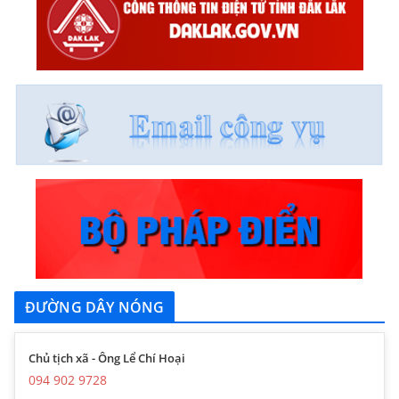
ĐƯỜNG DÂY NÓNG
Chủ tịch xã - Ông Lể Chí Hoại
094 902 9728