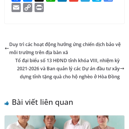
a
e
h
n
m
el
k
o
E
C
Pr
c
ss
at
k
ai
e
y
o
m
o
in
e
e
s
e
l
gr
p
gl
ai
p
t
b
n
A
dI
a
e
e
l
y
o
g
p
n
m
Tr
Li
Duy trì các hoạt động hưởng ứng chiến dịch bảo vệ
o
er
p
a
n
môi trường trên địa bàn xã
k
n
k
Tổ đại biểu số 13 HĐND tỉnh khóa VIII, nhiệm kỳ
sl
2021-2026 và Ban quản lý các Dự án đầu tư xây
dựng tỉnh tặng quà cho hộ nghèo ở Hòa Đồng
at
e
Bài viết liên quan