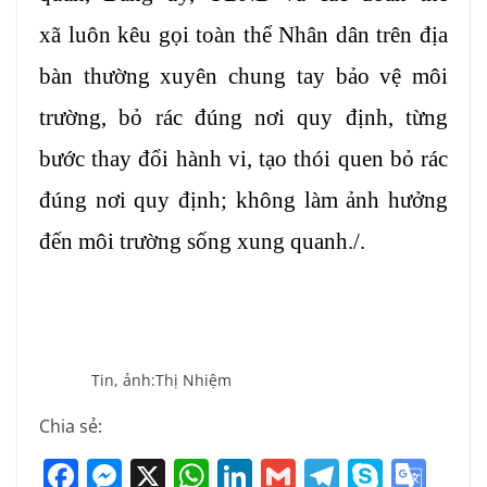
xã luôn kêu gọi toàn thể Nhân dân trên địa
bàn thường xuyên chung tay bảo vệ môi
trường, bỏ rác đúng nơi quy định, từng
bước thay đổi hành vi, tạo thói quen bỏ rác
đúng nơi quy định; không làm ảnh hưởng
đến môi trường sống xung quanh./.
Tin, ảnh:Thị Nhiệm
Chia sẻ:
F
M
X
W
Li
G
T
S
G