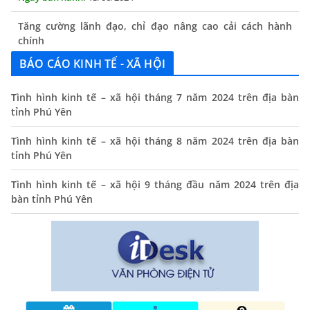
Tăng cường lãnh đạo, chỉ đạo nâng cao cải cách hành
chính
13/06/2024
BÁO CÁO KINH TẾ - XÃ HỘI
Thông báo lịch tiếp công dân định kỳ của Chủ tịch UBND
xã tháng 11/2025
Tình hình kinh tế – xã hội tháng 7 năm 2024 trên địa bàn
tỉnh Phú Yên
01/11/2025
Tình hình kinh tế – xã hội tháng 8 năm 2024 trên địa bàn
THÔNG BÁO Niêm yết danh mục dịch vụ công trực tuyến
tỉnh Phú Yên
toàn trình trên Hệ thống thông tin giải quyết thủ tục
hành chính tỉnh Phú Yên
Tình hình kinh tế – xã hội 9 tháng đầu năm 2024 trên địa
14/10/2024
bàn tỉnh Phú Yên
Quyết định công bố nhóm thủ tục hành chính liên thông
điện tử, khai sinh, cấp thẻ bảo hiểm y tế trẻ em dưới 6
tuổi, đăng ký tạm trú
25/06/2024