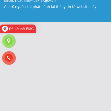
Email:
hoathinh@daklak.gov.vn
Ghi rõ nguồn khi phát hành lại thông tin từ website này.
Đã kết nối EMC