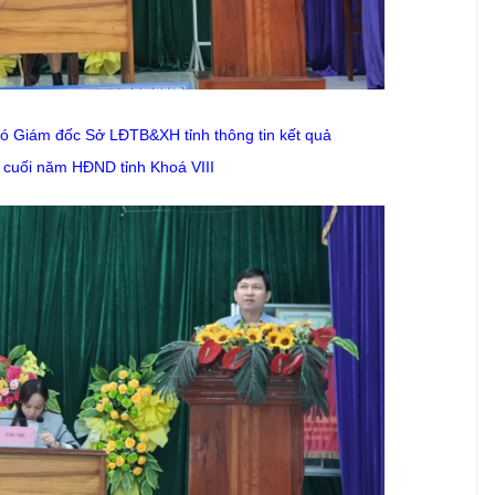
ó Giám đốc Sở LĐTB&XH tỉnh
thông tin kết quả
 cuối năm HĐND tỉnh Khoá VIII