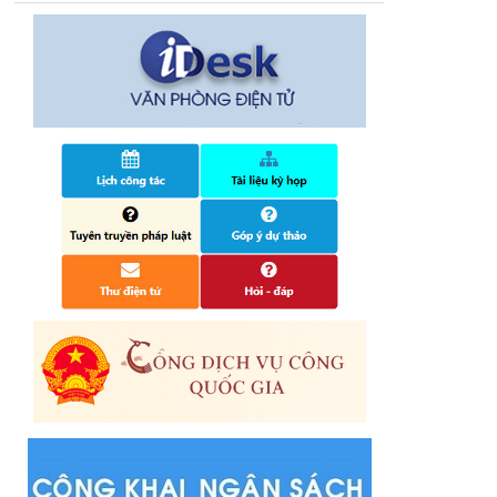
Quyết định công bố nhóm thủ tục hành
chính liên thông điện tử, khai sinh, cấp thẻ
bảo hiểm y tế trẻ em dưới 6 tuổi, đăng ký
tạm trú
25/06/2024