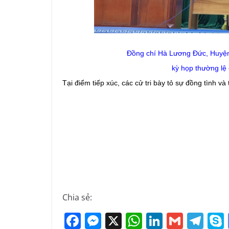
Đồng chí Hà Lương Đức, Huyện 
kỳ họp thường l
Tại điểm tiếp xúc, các cử tri bày tỏ sự đồng tình và
Chia sẻ:
F
M
X
W
Li
G
T