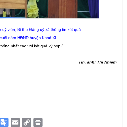
uỷ viên, Bí thư Đảng uỷ xã
thông tin kết quả
ệ cuối năm HĐND huyện Khoá XI
 thống nhất cao với kết quả kỳ họp.
/.
Tin, ảnh: Thị Nhiệm
S
G
E
C
Pr