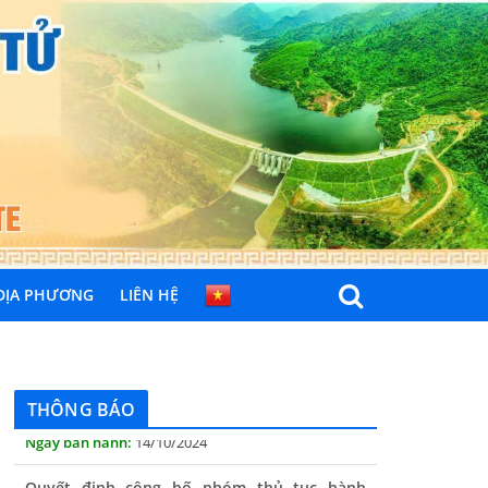
 ĐỊA PHƯƠNG
LIÊN HỆ
THÔNG BÁO
Quyết định công bố nhóm thủ tục hành
chính liên thông điện tử, khai sinh, cấp thẻ