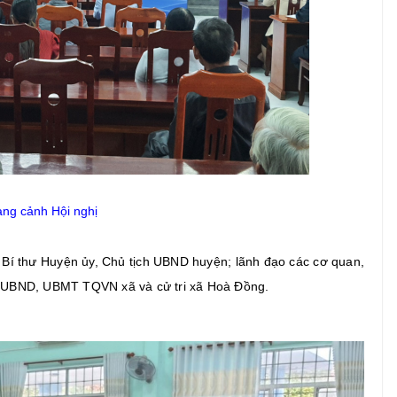
ng cảnh Hội nghị
 Bí thư Huyện ủy, Chủ tịch UBND huyện; lãnh đạo các cơ quan,
 UBND, UBMT TQVN xã và cử tri xã Hoà Đồng.