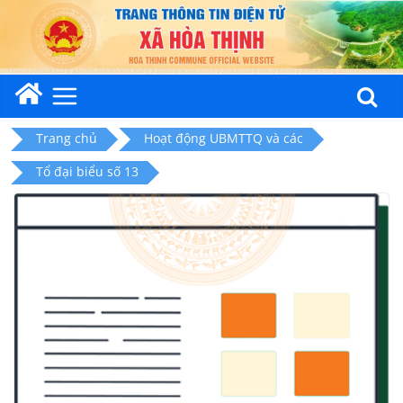
Skip
to
content
Trang chủ
Hoạt động UBMTTQ và các
Tổ đại biểu số 13