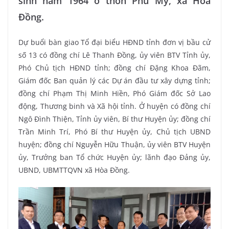
sinh năm 1964 ở thôn Phú Mỹ, xã Hòa
Đồng.
Dự buổi bàn giao Tổ đại biểu HĐND tỉnh đơn vị bầu cử
số 13 có đồng chí Lê Thanh Đồng, ủy viên BTV Tỉnh ủy,
Phó Chủ tịch HĐND tỉnh; đồng chí Đặng Khoa Đãm,
Giám đốc Ban quản lý các Dự án đầu tư xây dựng tỉnh;
đồng chí Phạm Thị Minh Hiền, Phó Giám đốc Sở Lao
động, Thương binh và Xã hội tỉnh. Ở huyện có đồng chí
Ngô Đình Thiện, Tỉnh ủy viên, Bí thư Huyện ủy; đồng chí
Trần Minh Trí, Phó Bí thư Huyện ủy, Chủ tịch UBND
huyện; đồng chí Nguyễn Hữu Thuận, ủy viên BTV Huyện
ủy, Trưởng ban Tổ chức Huyện ủy; lãnh đạo Đảng ủy,
UBND, UBMTTQVN xã Hòa Đồng.