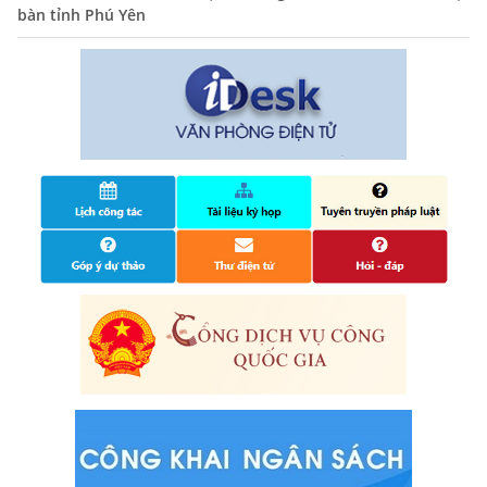
14/10/2024
bàn tỉnh Phú Yên