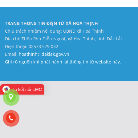
TRANG THÔNG TIN ĐIỆN TỬ XÃ HOÀ THỊNH
Chịu trách nhiệm nội dung: UBND xã Hoà Thịnh
Địa chỉ: Thôn Phú Diễn Ngoài, xã Hòa Thịnh, tỉnh Đắk Lắk
Điện thoại: 02573 579 032
Email:
hoathinh@daklak.gov.vn
Ghi rõ nguồn khi phát hành lại thông tin từ website này.
Đã kết nối EMC