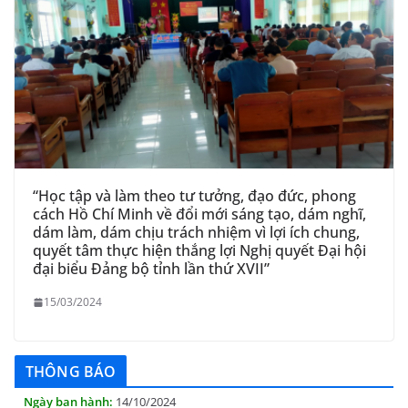
“Học tập và làm theo tư tưởng, đạo đức, phong
cách Hồ Chí Minh về đổi mới sáng tạo, dám nghĩ,
dám làm, dám chịu trách nhiệm vì lợi ích chung,
quyết tâm thực hiện thắng lợi Nghị quyết Đại hội
đại biểu Đảng bộ tỉnh lần thứ XVII”
15/03/2024
THÔNG BÁO Niêm yết danh mục dịch vụ công trực tuyến
toàn trình trên Hệ thống thông tin giải quyết thủ tục
hành chính tỉnh Phú Yên
THÔNG BÁO
14/10/2024