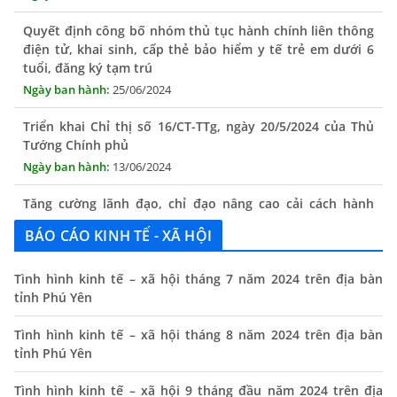
Quyết định công bố nhóm thủ tục hành chính liên thông
điện tử, khai sinh, cấp thẻ bảo hiểm y tế trẻ em dưới 6
tuổi, đăng ký tạm trú
25/06/2024
Triển khai Chỉ thị số 16/CT-TTg, ngày 20/5/2024 của Thủ
Tướng Chính phủ
13/06/2024
Tăng cường lãnh đạo, chỉ đạo nâng cao cải cách hành
chính
13/06/2024
BÁO CÁO KINH TẾ - XÃ HỘI
Thông báo lịch tiếp công dân định kỳ của Chủ tịch UBND
Tình hình kinh tế – xã hội tháng 7 năm 2024 trên địa bàn
xã tháng 11/2025
tỉnh Phú Yên
01/11/2025
Tình hình kinh tế – xã hội tháng 8 năm 2024 trên địa bàn
THÔNG BÁO Niêm yết danh mục dịch vụ công trực tuyến
tỉnh Phú Yên
toàn trình trên Hệ thống thông tin giải quyết thủ tục
hành chính tỉnh Phú Yên
Tình hình kinh tế – xã hội 9 tháng đầu năm 2024 trên địa