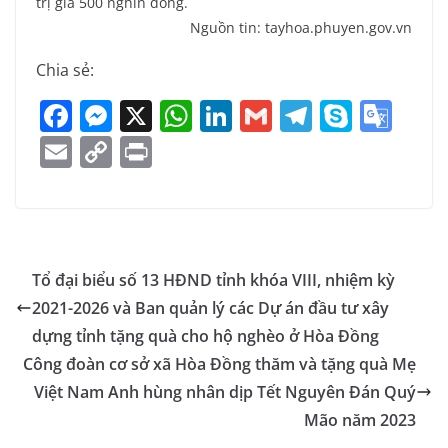
trị giá 500 nghìn đồng.
Nguồn tin: tayhoa.phuyen.gov.vn
Chia sẻ:
F
M
X
W
Li
G
T
S
G
a
e
h
n
m
el
k
o
E
C
Pr
c
ss
at
k
ai
e
y
o
m
o
in
e
e
s
e
l
gr
p
gl
ai
p
t
b
n
A
dI
a
e
e
l
y
o
g
p
n
m
Tr
Li
Tổ đại biểu số 13 HĐND tỉnh khóa VIII, nhiệm kỳ
o
er
p
a
n
2021-2026 và Ban quản lý các Dự án đầu tư xây
k
n
k
dựng tỉnh tặng quà cho hộ nghèo ở Hòa Đồng
sl
Công đoàn cơ sở xã Hòa Đồng thăm và tặng quà Mẹ
Việt Nam Anh hùng nhân dịp Tết Nguyên Đán Quý
at
Mão năm 2023
e