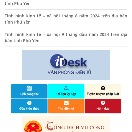
01/11/2025
tỉnh Phú Yên
THÔNG BÁO Niêm yết danh mục dịch vụ công trực tuyến
Tình hình kinh tế – xã hội tháng 8 năm 2024 trên địa bàn
toàn trình trên Hệ thống thông tin giải quyết thủ tục
tỉnh Phú Yên
hành chính tỉnh Phú Yên
14/10/2024
Tình hình kinh tế – xã hội 9 tháng đầu năm 2024 trên địa
bàn tỉnh Phú Yên
Quyết định công bố nhóm thủ tục hành chính liên thông
điện tử, khai sinh, cấp thẻ bảo hiểm y tế trẻ em dưới 6
tuổi, đăng ký tạm trú
25/06/2024