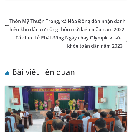
e
e
s
e
l
gr
p
gl
ai
p
t
b
n
A
dI
a
e
e
l
y
o
g
p
n
m
Tr
Li
Thôn Mỹ Thuận Trong, xã Hòa Đồng đón nhận danh
o
er
p
a
n
hiệu khu dân cư nông thôn mới kiểu mẫu năm 2022
k
n
k
Tổ chức Lễ Phát động Ngày chạy Olympic vì sức
sl
khỏe toàn dân năm 2023
at
e
Bài viết liên quan