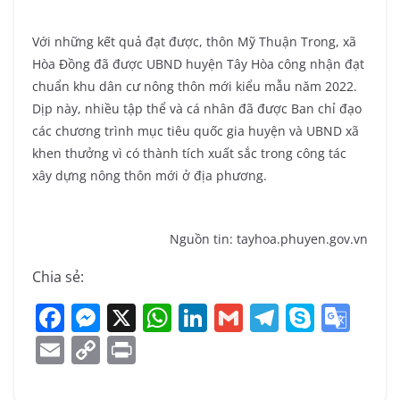
Với những kết quả đạt được, thôn Mỹ Thuận Trong, xã
Hòa Đồng đã được UBND huyện Tây Hòa công nhận đạt
chuẩn khu dân cư nông thôn mới kiểu mẫu năm 2022.
Dịp này, nhiều tập thể và cá nhân đã được Ban chỉ đạo
các chương trình mục tiêu quốc gia huyện và UBND xã
khen thưởng vì có thành tích xuất sắc trong công tác
xây dựng nông thôn mới ở địa phương.
Nguồn tin: tayhoa.phuyen.gov.vn
Chia sẻ:
F
M
X
W
Li
G
T
S
G
a
e
h
n
m
el
k
o
E
C
Pr
c
ss
at
k
ai
e
y
o
m
o
in