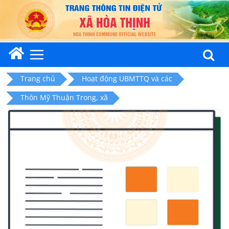
Skip
to
content
Trang chủ
Hoạt động UBMTTQ và các
Thôn Mỹ Thuận Trong, xã