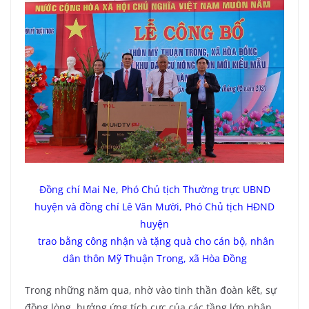
Đồng chí Mai Ne, Phó Chủ tịch Thường trực UBND
huyện và đồng chí Lê Văn Mười, Phó Chủ tịch HĐND
huyện
trao bằng công nhận và tặng quà cho cán bộ, nhân
dân thôn Mỹ Thuận Trong, xã Hòa Đồng
Trong những năm qua, nhờ vào tinh thần đoàn kết, sự
đồng lòng, hưởng ứng tích cực của các tầng lớp nhân