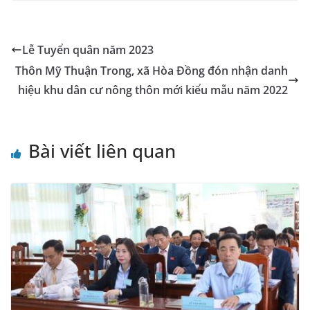
e
e
s
e
l
gr
p
gl
ai
p
t
b
n
A
dI
a
e
e
l
y
o
g
p
n
m
Tr
Li
Lễ Tuyển quân năm 2023
o
er
p
a
n
Thôn Mỹ Thuận Trong, xã Hòa Đồng đón nhận danh
k
n
k
hiệu khu dân cư nông thôn mới kiểu mẫu năm 2022
sl
at
Bài viết liên quan
e