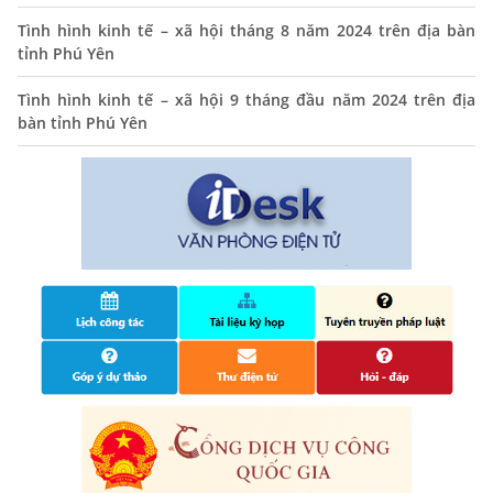
Tình hình kinh tế – xã hội tháng 8 năm 2024 trên địa bàn
THÔNG BÁO Niêm yết danh mục dịch vụ công trực tuyến
tỉnh Phú Yên
toàn trình trên Hệ thống thông tin giải quyết thủ tục
hành chính tỉnh Phú Yên
Tình hình kinh tế – xã hội 9 tháng đầu năm 2024 trên địa
14/10/2024
bàn tỉnh Phú Yên