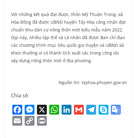
Với những kết quả đạt được, thôn Mỹ Thuận Trong, xã
Hòa Đồng đã được UBND huyện Tây Hòa công nhận đạt
chuẩn khu dân cư nông thôn mới kiểu mẫu năm 2022.
Dịp này, nhiều tập thể và cá nhân đã được Ban chỉ đạo
các chương trình mục tiêu quốc gia huyện và UBND xã
khen thưởng vì có thành tích xuất sắc trong công tác
xây dựng nông thôn mới ở địa phương.
Nguồn tin: tayhoa.phuyen.gov.vn
Chia sẻ:
F
M
X
W
Li
G
T
S
G
a
e
h
n
m
el
k
o
E
C
Pr
c
ss
at
k
ai
e
y
o
m
o
in