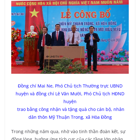
Đồng chí Mai Ne, Phó Chủ tịch Thường trực UBND
huyện và đồng chí Lê Văn Mười, Phó Chủ tịch HĐND
huyện
trao bằng công nhận và tặng quà cho cán bộ, nhân
dân thôn Mỹ Thuận Trong, xã Hòa Đồng
Trong những năm qua, nhờ vào tinh thần đoàn kết, sự
đồng lòng, hưởng ứng tích cực của các tầng lớp nhân