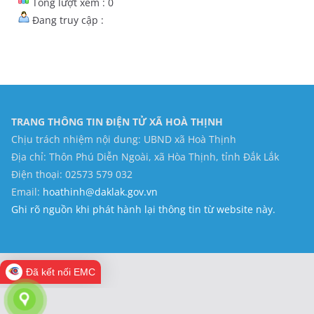
Tổng lượt xem : 0
Đang truy cập :
TRANG THÔNG TIN ĐIỆN TỬ XÃ HOÀ THỊNH
Chịu trách nhiệm nội dung: UBND xã Hoà Thịnh
Địa chỉ: Thôn Phú Diễn Ngoài, xã Hòa Thịnh, tỉnh Đắk Lắk
Điện thoại: 02573 579 032
Email:
hoathinh@daklak.gov.vn
Ghi rõ nguồn khi phát hành lại thông tin từ website này.
Đã kết nối EMC