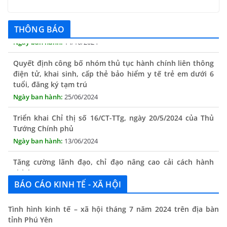
toàn trình trên Hệ thống thông tin giải quyết thủ tục
hành chính tỉnh Phú Yên
THÔNG BÁO
14/10/2024
Quyết định công bố nhóm thủ tục hành chính liên thông
điện tử, khai sinh, cấp thẻ bảo hiểm y tế trẻ em dưới 6
tuổi, đăng ký tạm trú
25/06/2024
Triển khai Chỉ thị số 16/CT-TTg, ngày 20/5/2024 của Thủ
Tướng Chính phủ
13/06/2024
Tăng cường lãnh đạo, chỉ đạo nâng cao cải cách hành
chính
13/06/2024
BÁO CÁO KINH TẾ - XÃ HỘI
Thông báo lịch tiếp công dân định kỳ của Chủ tịch UBND
xã tháng 11/2025
Tình hình kinh tế – xã hội tháng 7 năm 2024 trên địa bàn
tỉnh Phú Yên
01/11/2025