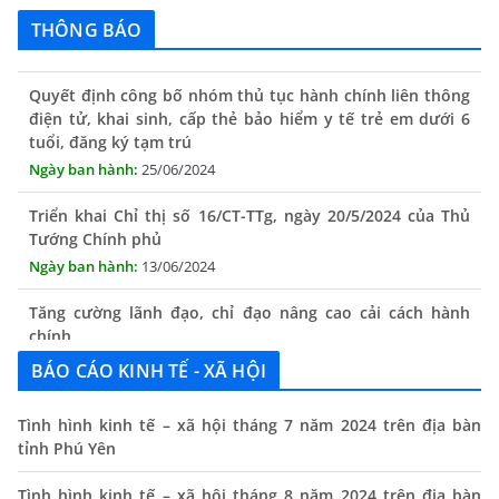
THÔNG BÁO
Quyết định công bố nhóm thủ tục hành chính liên thông
điện tử, khai sinh, cấp thẻ bảo hiểm y tế trẻ em dưới 6
tuổi, đăng ký tạm trú
25/06/2024
Triển khai Chỉ thị số 16/CT-TTg, ngày 20/5/2024 của Thủ
Tướng Chính phủ
13/06/2024
Tăng cường lãnh đạo, chỉ đạo nâng cao cải cách hành
chính
13/06/2024
BÁO CÁO KINH TẾ - XÃ HỘI
Thông báo lịch tiếp công dân định kỳ của Chủ tịch UBND
xã tháng 11/2025
Tình hình kinh tế – xã hội tháng 7 năm 2024 trên địa bàn
01/11/2025
tỉnh Phú Yên
THÔNG BÁO Niêm yết danh mục dịch vụ công trực tuyến
Tình hình kinh tế – xã hội tháng 8 năm 2024 trên địa bàn