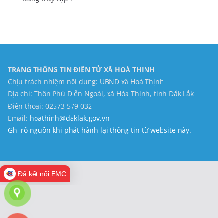
TRANG THÔNG TIN ĐIỆN TỬ XÃ HOÀ THỊNH
Chịu trách nhiệm nội dung: UBND xã Hoà Thịnh
Địa chỉ: Thôn Phú Diễn Ngoài, xã Hòa Thịnh, tỉnh Đắk Lắk
Điện thoại: 02573 579 032
Email:
hoathinh@daklak.gov.vn
Ghi rõ nguồn khi phát hành lại thông tin từ website này.
Đã kết nối EMC