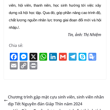
viên, hội viên, thanh niên, học sinh hướng tới việc xây
dựng xã hội học tập. Qua đó, góp phần nâng cao trình độ,
chất lượng nguồn nhân lực trong giai đoạn đổi mới và hội
nhập./.
Tin, ảnh: Thị Nhiệm
Chia sẻ:
F
M
X
W
Li
G
T
S
G
a
e
h
n
m
el
k
o
E
C
Pr
c
ss
at
k
ai
e
y
o
m
o
in
e
e
s
e
l
gr
p
gl
ai
p
t
b
n
A
dI
a
e
e
l
y
o
g
p
n
m
Tr
Li
Chương trình gặp mặt cựu sinh viên, sinh viên nhân
o
er
p
a
n
dịp Tết Nguyên đán Giáp Thìn năm 2024