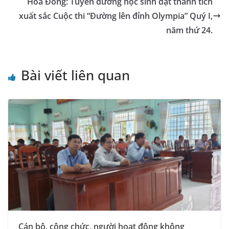
k
n
k
Hòa Đồng: Tuyên dương học sinh đạt thành tích
sl
xuất sắc Cuộc thi “Đường lên đỉnh Olympia” Quý I,
năm thứ 24.
at
e
Bài viết liên quan
Cán bộ, công chức, người hoạt động không