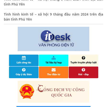
toàn trình trên Hệ thống thông tin giải quyết thủ tục
tỉnh Phú Yên
hành chính tỉnh Phú Yên
14/10/2024
Tình hình kinh tế – xã hội 9 tháng đầu năm 2024 trên địa
bàn tỉnh Phú Yên
Quyết định công bố nhóm thủ tục hành chính liên thông
điện tử, khai sinh, cấp thẻ bảo hiểm y tế trẻ em dưới 6
tuổi, đăng ký tạm trú
25/06/2024