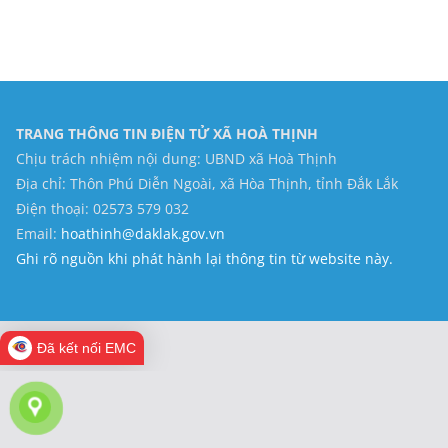
TRANG THÔNG TIN ĐIỆN TỬ XÃ HOÀ THỊNH
Chịu trách nhiệm nội dung: UBND xã Hoà Thịnh
Địa chỉ: Thôn Phú Diễn Ngoài, xã Hòa Thịnh, tỉnh Đắk Lắk
Điện thoại: 02573 579 032
Email:
hoathinh@daklak.gov.vn
Ghi rõ nguồn khi phát hành lại thông tin từ website này.
Đã kết nối EMC