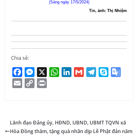
(Sáng ngày 17/5/2024)
Tin, ảnh: Thị Nhiệm
Chia sẻ:
F
M
X
W
Li
G
T
S
G
a
e
h
n
m
el
k
o
E
C
Pr
c
ss
at
k
ai
e
y
o
m
o
in
e
e
s
e
l
gr
p
gl
ai
p
t
b
n
A
dI
a
e
e
l
y
o
g
p
n
m
Tr
Li
Lãnh đạo Đảng ủy, HĐND, UBND, UBMT TQVN xã
o
er
p
a
n
Hòa Đồng thăm, tặng quà nhân dịp Lễ Phật đản năm