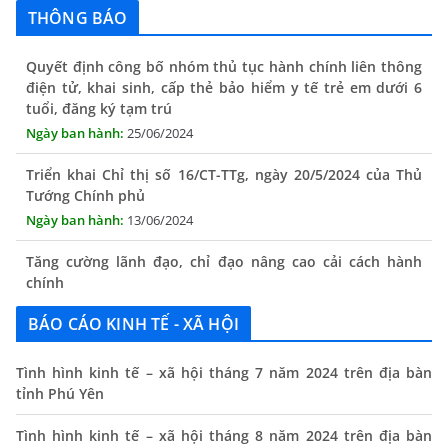
THÔNG BÁO
Quyết định công bố nhóm thủ tục hành chính liên thông
điện tử, khai sinh, cấp thẻ bảo hiểm y tế trẻ em dưới 6
tuổi, đăng ký tạm trú
25/06/2024
Triển khai Chỉ thị số 16/CT-TTg, ngày 20/5/2024 của Thủ
Tướng Chính phủ
13/06/2024
Tăng cường lãnh đạo, chỉ đạo nâng cao cải cách hành
chính
13/06/2024
Thông báo lịch tiếp công dân định kỳ của Chủ tịch UBND
BÁO CÁO KINH TẾ - XÃ HỘI
xã tháng 11/2025
01/11/2025
Tình hình kinh tế – xã hội tháng 7 năm 2024 trên địa bàn
tỉnh Phú Yên
THÔNG BÁO Niêm yết danh mục dịch vụ công trực tuyến
toàn trình trên Hệ thống thông tin giải quyết thủ tục
Tình hình kinh tế – xã hội tháng 8 năm 2024 trên địa bàn
hành chính tỉnh Phú Yên