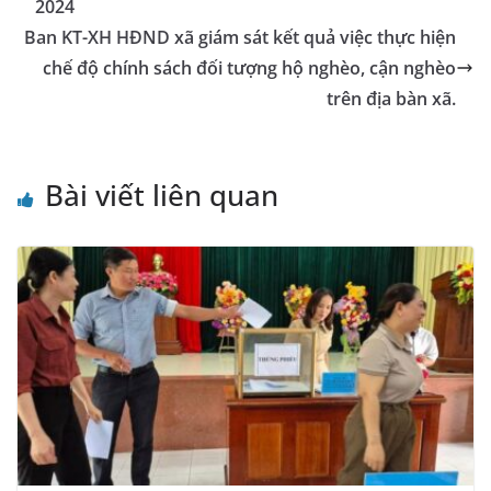
k
n
k
2024
sl
Ban KT-XH HĐND xã giám sát kết quả việc thực hiện
chế độ chính sách đối tượng hộ nghèo, cận nghèo
at
trên địa bàn xã.
e
Bài viết liên quan