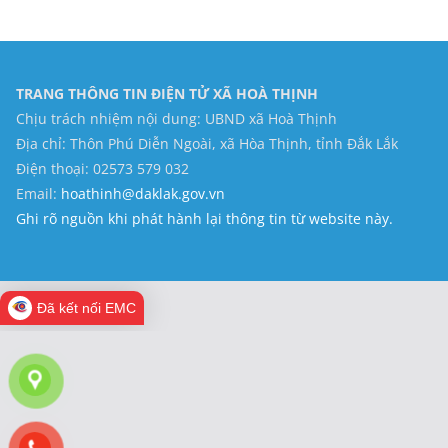
TRANG THÔNG TIN ĐIỆN TỬ XÃ HOÀ THỊNH
Chịu trách nhiệm nội dung: UBND xã Hoà Thịnh
Địa chỉ: Thôn Phú Diễn Ngoài, xã Hòa Thịnh, tỉnh Đắk Lắk
Điện thoại: 02573 579 032
Email:
hoathinh@daklak.gov.vn
Ghi rõ nguồn khi phát hành lại thông tin từ website này.
Đã kết nối EMC