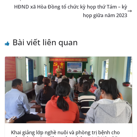
k
sl
HĐND xã Hòa Đồng tổ chức kỳ họp thứ Tám – kỳ
họp giữa năm 2023
at
e
Bài viết liên quan
Khai giảng lớp nghề nuôi và phòng trị bệnh cho