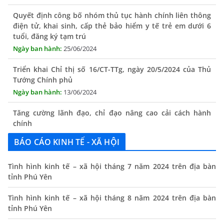
Quyết định công bố nhóm thủ tục hành chính liên thông
điện tử, khai sinh, cấp thẻ bảo hiểm y tế trẻ em dưới 6
tuổi, đăng ký tạm trú
25/06/2024
Triển khai Chỉ thị số 16/CT-TTg, ngày 20/5/2024 của Thủ
Tướng Chính phủ
13/06/2024
Tăng cường lãnh đạo, chỉ đạo nâng cao cải cách hành
chính
13/06/2024
BÁO CÁO KINH TẾ - XÃ HỘI
Thông báo lịch tiếp công dân định kỳ của Chủ tịch UBND
xã tháng 11/2025
Tình hình kinh tế – xã hội tháng 7 năm 2024 trên địa bàn
01/11/2025
tỉnh Phú Yên
THÔNG BÁO Niêm yết danh mục dịch vụ công trực tuyến
Tình hình kinh tế – xã hội tháng 8 năm 2024 trên địa bàn
toàn trình trên Hệ thống thông tin giải quyết thủ tục
tỉnh Phú Yên
hành chính tỉnh Phú Yên
14/10/2024