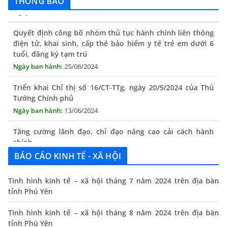
THÔNG BÁO
Quyết định công bố nhóm thủ tục hành chính liên thông
điện tử, khai sinh, cấp thẻ bảo hiểm y tế trẻ em dưới 6
tuổi, đăng ký tạm trú
25/06/2024
Triển khai Chỉ thị số 16/CT-TTg, ngày 20/5/2024 của Thủ
Tướng Chính phủ
13/06/2024
Tăng cường lãnh đạo, chỉ đạo nâng cao cải cách hành
chính
13/06/2024
BÁO CÁO KINH TẾ - XÃ HỘI
Thông báo lịch tiếp công dân định kỳ của Chủ tịch UBND
xã tháng 11/2025
Tình hình kinh tế – xã hội tháng 7 năm 2024 trên địa bàn
tỉnh Phú Yên
01/11/2025
THÔNG BÁO Niêm yết danh mục dịch vụ công trực tuyến
Tình hình kinh tế – xã hội tháng 8 năm 2024 trên địa bàn
toàn trình trên Hệ thống thông tin giải quyết thủ tục
tỉnh Phú Yên