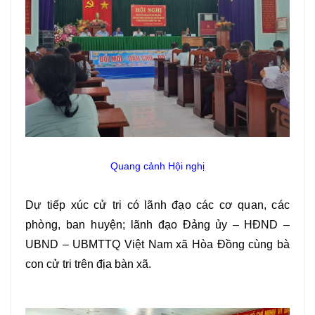
Quang cảnh Hội nghị
Dự tiếp xúc cử tri có
lãnh đạo các cơ quan, các
phòng, ban huyện;
lãnh đạo Đảng ủy – HĐND –
UBND – UBMTTQ Việt Nam xã Hòa Đồng cùng bà
con cử tri trên địa bàn xã.