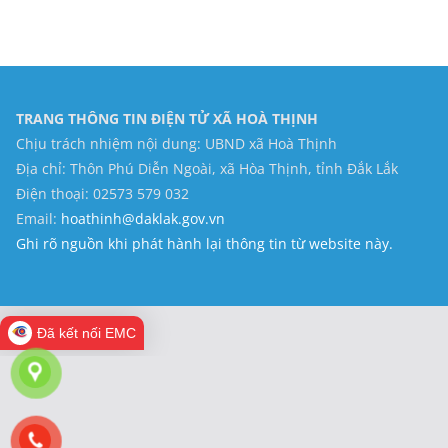
TRANG THÔNG TIN ĐIỆN TỬ XÃ HOÀ THỊNH
Chịu trách nhiệm nội dung: UBND xã Hoà Thịnh
Địa chỉ: Thôn Phú Diễn Ngoài, xã Hòa Thịnh, tỉnh Đắk Lắk
Điện thoại: 02573 579 032
Email:
hoathinh@daklak.gov.vn
Ghi rõ nguồn khi phát hành lại thông tin từ website này.
Đã kết nối EMC