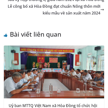
n
k
n
k
Lễ công bố xã Hòa Đồng đạt chuẩn Nông thôn mới
sl
kiểu mẫu về sản xuất năm 2024
at
e
Bài viết liên quan
Uỷ ban MTTQ Việt Nam xã Hòa Đồng tổ chức hội