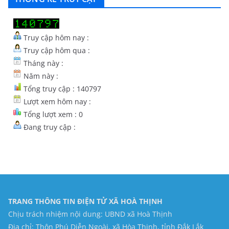
Truy cập hôm nay :
Truy cập hôm qua :
Tháng này :
Năm này :
Tổng truy cập : 140797
Lượt xem hôm nay :
Tổng lượt xem : 0
Đang truy cập :
TRANG THÔNG TIN ĐIỆN TỬ XÃ HOÀ THỊNH
Chịu trách nhiệm nội dung: UBND xã Hoà Thịnh
Địa chỉ: Thôn Phú Diễn Ngoài, xã Hòa Thịnh, tỉnh Đắk Lắk