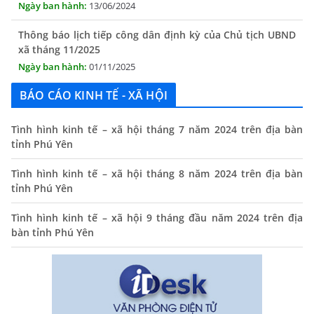
Thông báo lịch tiếp công dân định kỳ của Chủ tịch UBND
xã tháng 11/2025
01/11/2025
THÔNG BÁO Niêm yết danh mục dịch vụ công trực tuyến
toàn trình trên Hệ thống thông tin giải quyết thủ tục
BÁO CÁO KINH TẾ - XÃ HỘI
hành chính tỉnh Phú Yên
14/10/2024
Tình hình kinh tế – xã hội tháng 7 năm 2024 trên địa bàn
tỉnh Phú Yên
Quyết định công bố nhóm thủ tục hành chính liên thông
điện tử, khai sinh, cấp thẻ bảo hiểm y tế trẻ em dưới 6
Tình hình kinh tế – xã hội tháng 8 năm 2024 trên địa bàn
tuổi, đăng ký tạm trú
tỉnh Phú Yên
25/06/2024
Tình hình kinh tế – xã hội 9 tháng đầu năm 2024 trên địa
Triển khai Chỉ thị số 16/CT-TTg, ngày 20/5/2024 của Thủ
bàn tỉnh Phú Yên
Tướng Chính phủ
13/06/2024