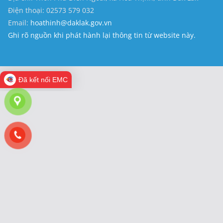
Điện thoại: 02573 579 032
Email:
hoathinh@daklak.gov.vn
Ghi rõ nguồn khi phát hành lại thông tin từ website này.
Đã kết nối EMC