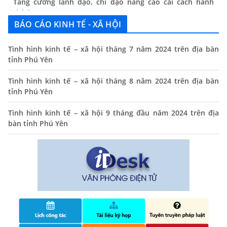
chính
13/06/2024
BÁO CÁO KINH TẾ - XÃ HỘI
Thông báo lịch tiếp công dân định kỳ của Chủ tịch UBND
xã tháng 11/2025
Tình hình kinh tế – xã hội tháng 7 năm 2024 trên địa bàn
tỉnh Phú Yên
01/11/2025
Tình hình kinh tế – xã hội tháng 8 năm 2024 trên địa bàn
THÔNG BÁO Niêm yết danh mục dịch vụ công trực tuyến
tỉnh Phú Yên
toàn trình trên Hệ thống thông tin giải quyết thủ tục
hành chính tỉnh Phú Yên
Tình hình kinh tế – xã hội 9 tháng đầu năm 2024 trên địa
14/10/2024
bàn tỉnh Phú Yên
Quyết định công bố nhóm thủ tục hành chính liên thông
điện tử, khai sinh, cấp thẻ bảo hiểm y tế trẻ em dưới 6
tuổi, đăng ký tạm trú
25/06/2024