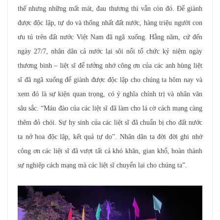
thế nhưng những mất mát, đau thương thì vẫn còn đó. Để giành
được độc lập, tự do và thống nhất đất nước, hàng triệu người con
ưu tú trên đất nước Việt Nam đã ngã xuống. Hằng năm, cứ đến
ngày 27/7, nhân dân cả nước lại sôi nổi tổ chức kỷ niệm ngày
thương binh – liệt sĩ để tưởng nhớ công ơn của các anh hùng liệt
sĩ đã ngã xuống để giành được độc lập cho chúng ta hôm nay và
xem đó là sự kiện quan trọng, có ý nghĩa chính trị và nhân văn
sâu sắc.
“Máu đào của các liệt sĩ đã làm cho lá cờ cách mạng càng
thêm đỏ chói. Sự hy sinh của các liệt sĩ đã chuẩn bị cho đất nước
ta nở hoa độc lập, kết quả tự do”. Nhân dân ta đời đời ghi nhớ
công ơn các liệt sĩ đã vượt tất cả khó khăn, gian khổ, hoàn
thành
sự nghiệp cách mạng mà các liệt sĩ chuyển lại cho chúng ta”.