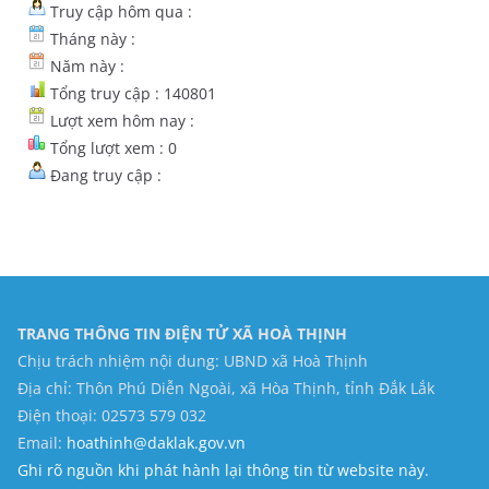
Truy cập hôm qua :
Tháng này :
Năm này :
Tổng truy cập : 140801
Lượt xem hôm nay :
Tổng lượt xem : 0
Đang truy cập :
TRANG THÔNG TIN ĐIỆN TỬ XÃ HOÀ THỊNH
Chịu trách nhiệm nội dung: UBND xã Hoà Thịnh
Địa chỉ: Thôn Phú Diễn Ngoài, xã Hòa Thịnh, tỉnh Đắk Lắk
Điện thoại: 02573 579 032
Email:
hoathinh@daklak.gov.vn
Ghi rõ nguồn khi phát hành lại thông tin từ website này.