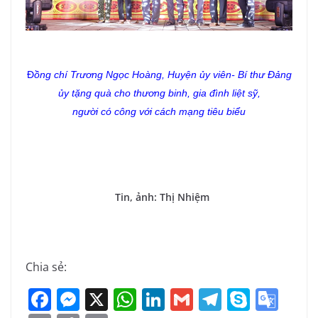
Đ
ồng chí Trương Ngọc Hoàng, Huyện ủy viên- Bí thư Đảng
ủy tặng
quà cho thương binh, gia đình liệt sỹ,
người có công với cách mạng tiêu biểu
Tin, ảnh: Thị Nhiệm
Chia sẻ:
F
M
X
W
Li
G
T
S
G