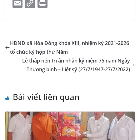
a
e
h
n
m
el
k
o
E
C
Pr
c
ss
at
k
ai
e
y
o
m
o
in
e
e
s
e
l
gr
p
gl
ai
p
t
b
n
A
dI
a
e
e
l
y
o
g
p
n
m
Tr
Li
HĐND xã Hòa Đồng khóa XIII, nhiệm kỳ 2021-2026
o
er
p
a
n
tổ chức kỳ họp thứ Năm
k
n
k
Lễ thắp nến tri ân nhân kỷ niệm 75 năm Ngày
sl
Thương binh – Liệt sỹ (27/7/1947-27/7/2022)
at
e
Bài viết liên quan