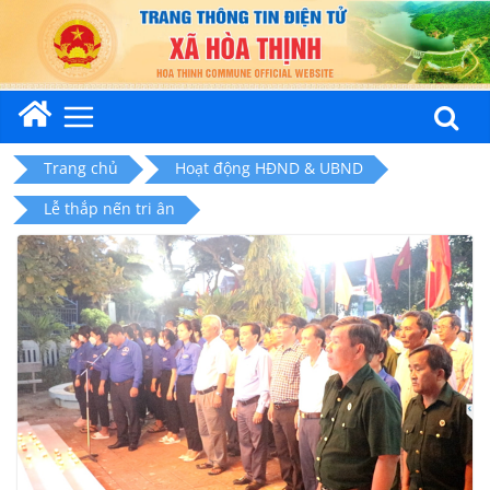
Skip
to
content
Trang chủ
Hoạt động HĐND & UBND
Lễ thắp nến tri ân