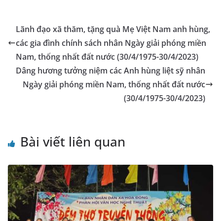
b
n
A
dI
a
e
e
l
y
o
g
p
n
m
Tr
Li
Lãnh đạo xã thăm, tặng quà Mẹ Việt Nam anh hùng,
o
er
p
a
n
các gia đình chính sách nhân Ngày giải phóng miền
k
n
k
Nam, thống nhất đất nước (30/4/1975-30/4/2023)
sl
Dâng hương tưởng niệm các Anh hùng liệt sỹ nhân
Ngày giải phóng miền Nam, thống nhất đất nước
at
(30/4/1975-30/4/2023)
e
Bài viết liên quan