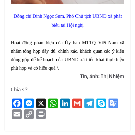
Đồng chí Đinh Ngọc Sum, Phó Chủ tịch UBND xã phát
biểu tại Hội nghị
Hoạt động phản biện của Ủy ban MTTQ Việt Nam xã
nhằm tổng hợp đầy đủ, chính xác, khách quan các ý kiến
đóng góp để kế hoạch của UBND xã triển khai thực hiện
phù hợp và có hiệu quả./.
Tin, ảnh: Thị Nhiệm
Chia sẻ:
F
M
X
W
Li
G
T
S
G
a
e
h
n
m
el
k
o
E
C
Pr
c
ss
at
k
ai
e
y
o
m
o
in
e
e
s
e
l
gr
p
gl
ai
p
t