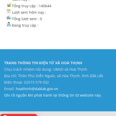
Tổng truy cập : 140644
Lượt xem hôm nay :
Tổng lượt xem : 0
Đang truy cập :
TRANG THÔNG TIN ĐIỆN TỬ XÃ HOÀ THỊNH
Chịu trách nhiệm nội dung: UBND xã Hoà Thịnh
Địa chỉ: Thôn Phú Diễn Ngoài, xã Hòa Thịnh, tỉnh Đắk Lắk
Điện thoại: 02573 579 032
Email:
hoathinh@daklak.gov.vn
Ghi rõ nguồn khi phát hành lại thông tin từ website này.