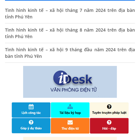
Thông báo lịch tiếp công dân định kỳ của Chủ tịch UBND
xã tháng 11/2025
Tình hình kinh tế – xã hội tháng 7 năm 2024 trên địa bàn
tỉnh Phú Yên
01/11/2025
THÔNG BÁO Niêm yết danh mục dịch vụ công trực tuyến
Tình hình kinh tế – xã hội tháng 8 năm 2024 trên địa bàn
toàn trình trên Hệ thống thông tin giải quyết thủ tục
tỉnh Phú Yên
hành chính tỉnh Phú Yên
Tình hình kinh tế – xã hội 9 tháng đầu năm 2024 trên địa
14/10/2024
bàn tỉnh Phú Yên
Quyết định công bố nhóm thủ tục hành chính liên thông
điện tử, khai sinh, cấp thẻ bảo hiểm y tế trẻ em dưới 6
tuổi, đăng ký tạm trú
25/06/2024