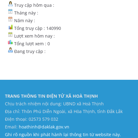
Truy cập hôm qua :
Tháng này :
Năm này :
Tổng truy cập : 140990
Lượt xem hôm nay :
Tổng lượt xem : 0
Đang truy cập :
TRANG THÔNG TIN ĐIỆN TỬ XÃ HOÀ THỊNH
Chịu trách nhiệm nội dung: UBND xã Hoà Thịnh
Địa chỉ: Thôn Phú Diễn Ngoài, xã Hòa Thịnh, tỉnh Đắk Lắk
Điện thoại: 02573 579 032
Email:
hoathinh@daklak.gov.vn
Ghi rõ nguồn khi phát hành lại thông tin từ website này.