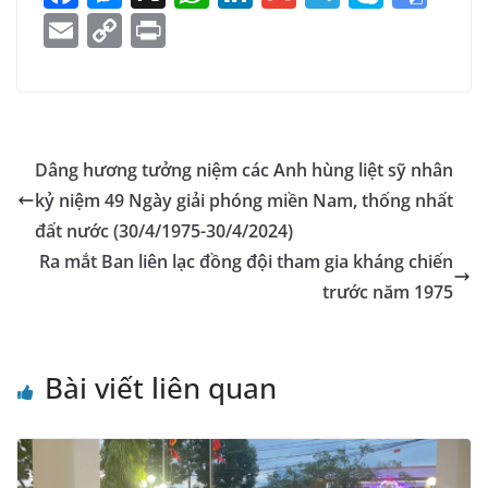
a
e
h
n
m
el
k
o
E
C
Pr
c
ss
at
k
ai
e
y
o
m
o
in
e
e
s
e
l
gr
p
gl
ai
p
t
b
n
A
dI
a
e
e
l
y
o
g
p
n
m
Tr
Li
Dâng hương tưởng niệm các Anh hùng liệt sỹ nhân
o
er
p
a
n
kỷ niệm 49 Ngày giải phóng miền Nam, thống nhất
k
n
k
đất nước (30/4/1975-30/4/2024)
sl
Ra mắt Ban liên lạc đồng đội tham gia kháng chiến
trước năm 1975
at
e
Bài viết liên quan