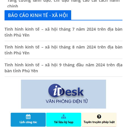
chính
13/06/2024
BÁO CÁO KINH TẾ - XÃ HỘI
Thông báo lịch tiếp công dân định kỳ của Chủ tịch UBND
xã tháng 11/2025
Tình hình kinh tế – xã hội tháng 7 năm 2024 trên địa bàn
tỉnh Phú Yên
01/11/2025
THÔNG BÁO Niêm yết danh mục dịch vụ công trực tuyến
Tình hình kinh tế – xã hội tháng 8 năm 2024 trên địa bàn
toàn trình trên Hệ thống thông tin giải quyết thủ tục
tỉnh Phú Yên
hành chính tỉnh Phú Yên
Tình hình kinh tế – xã hội 9 tháng đầu năm 2024 trên địa
14/10/2024
bàn tỉnh Phú Yên
Quyết định công bố nhóm thủ tục hành chính liên thông
điện tử, khai sinh, cấp thẻ bảo hiểm y tế trẻ em dưới 6
tuổi, đăng ký tạm trú
25/06/2024