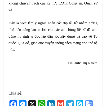
không chuyên trách của xã; lực lượng Công an, Quân sự
xã.
Đây là việc làm ý nghĩa nhân các dịp lễ, tết nhằm tưởng
nhớ đến công lao to lớn của các anh hùng liệt sĩ đã anh
dũng hy sinh vì độc lập dân tộc xây dựng và bảo vệ Tổ
quốc. Qua đó, giáo dục truyền thống cách mạng cho thế hệ
trẻ./.
Tin, ảnh: Thị Nhiệm
Chia sẻ:
F
M
X
W
Li
G
T
S
G