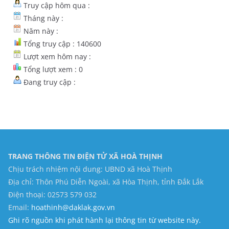
Truy cập hôm qua :
Tháng này :
Năm này :
Tổng truy cập : 140600
Lượt xem hôm nay :
Tổng lượt xem : 0
Đang truy cập :
TRANG THÔNG TIN ĐIỆN TỬ XÃ HOÀ THỊNH
Chịu trách nhiệm nội dung: UBND xã Hoà Thịnh
Địa chỉ: Thôn Phú Diễn Ngoài, xã Hòa Thịnh, tỉnh Đắk Lắk
Điện thoại: 02573 579 032
Email:
hoathinh@daklak.gov.vn
Ghi rõ nguồn khi phát hành lại thông tin từ website này.