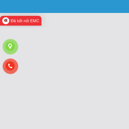
Đã kết nối EMC