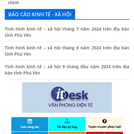
13/06/2024
BÁO CÁO KINH TẾ - XÃ HỘI
Thông báo lịch tiếp công dân định kỳ của Chủ tịch UBND
xã tháng 11/2025
Tình hình kinh tế – xã hội tháng 7 năm 2024 trên địa bàn
01/11/2025
tỉnh Phú Yên
THÔNG BÁO Niêm yết danh mục dịch vụ công trực tuyến
toàn trình trên Hệ thống thông tin giải quyết thủ tục
Tình hình kinh tế – xã hội tháng 8 năm 2024 trên địa bàn
hành chính tỉnh Phú Yên
tỉnh Phú Yên
14/10/2024
Tình hình kinh tế – xã hội 9 tháng đầu năm 2024 trên địa
bàn tỉnh Phú Yên
Quyết định công bố nhóm thủ tục hành chính liên thông
điện tử, khai sinh, cấp thẻ bảo hiểm y tế trẻ em dưới 6
tuổi, đăng ký tạm trú
25/06/2024