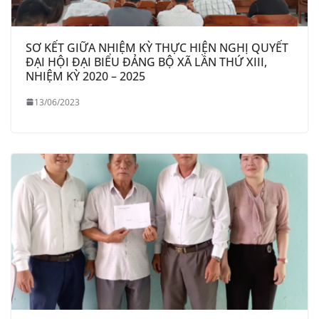
SƠ KẾT GIỮA NHIỆM KỲ THỰC HIỆN NGHỊ QUYẾT
ĐẠI HỘI ĐẠI BIỂU ĐẢNG BỘ XÃ LẦN THỨ XIII,
NHIỆM KỲ 2020 – 2025
13/06/2023