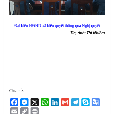
Đại biểu HĐND xã biểu quyết thông qua Nghị quyết
Tin, ảnh: Thị Nhiệm
Chia sẻ:
F
M
X
W
Li
G
T
S
G
a
e
h
n
m
el
k
o
E
C
Pr