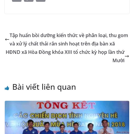
c
ss
at
k
ai
e
y
o
m
o
in
e
e
s
e
l
gr
p
gl
ai
p
t
b
n
A
dI
a
e
e
l
y
o
g
p
n
m
Tr
Li
Tập huấn bồi dưỡng kiến thức về phân loại, thu gom
o
er
p
a
n
và xử lý chất thải rắn sinh hoạt trên địa bàn xã
k
n
k
HĐND xã Hòa Đồng khóa XIII tổ chức kỳ họp lần thứ
sl
Mười
at
e
Bài viết liên quan