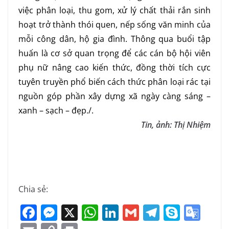
việc phân loại, thu gom, xử lý chất thải rắn sinh
hoạt trở thành thói quen, nếp sống văn minh của
mỗi công dân, hộ gia đình. Thông qua buổi tập
huấn là cơ sở quan trọng để các cán bộ hội viên
phụ nữ nâng cao kiến thức, đồng thời tích cực
tuyên truyền phổ biến cách thức phân loại rác tại
nguồn góp phần xây dựng xã ngày càng sáng –
xanh – sạch – đẹp./.
Tin, ảnh: Thị Nhiệm
Chia sẻ:
F
M
X
W
Li
G
T
S
G
a
e
h
n
m
el
k
o