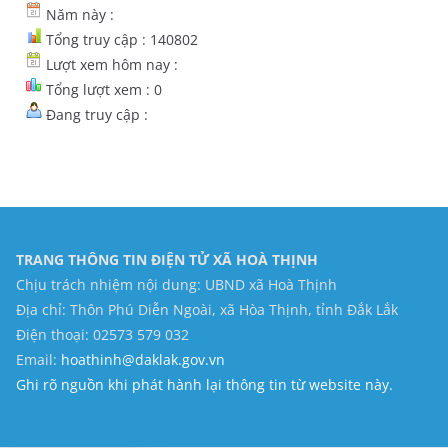
Năm này :
Tổng truy cập : 140802
Lượt xem hôm nay :
Tổng lượt xem : 0
Đang truy cập :
TRANG THÔNG TIN ĐIỆN TỬ XÃ HOÀ THỊNH
Chịu trách nhiệm nội dung: UBND xã Hoà Thịnh
Địa chỉ: Thôn Phú Diễn Ngoài, xã Hòa Thịnh, tỉnh Đắk Lắk
Điện thoại: 02573 579 032
Email:
hoathinh@daklak.gov.vn
Ghi rõ nguồn khi phát hành lại thông tin từ website này.