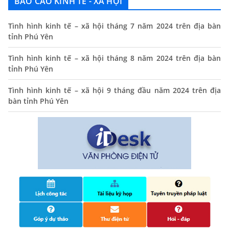
BÁO CÁO KINH TẾ - XÃ HỘI
Thông báo lịch tiếp công dân định kỳ của Chủ tịch UBND
xã tháng 11/2025
Tình hình kinh tế – xã hội tháng 7 năm 2024 trên địa bàn
tỉnh Phú Yên
01/11/2025
THÔNG BÁO Niêm yết danh mục dịch vụ công trực tuyến
Tình hình kinh tế – xã hội tháng 8 năm 2024 trên địa bàn
toàn trình trên Hệ thống thông tin giải quyết thủ tục
tỉnh Phú Yên
hành chính tỉnh Phú Yên
Tình hình kinh tế – xã hội 9 tháng đầu năm 2024 trên địa
14/10/2024
bàn tỉnh Phú Yên
Quyết định công bố nhóm thủ tục hành chính liên thông
điện tử, khai sinh, cấp thẻ bảo hiểm y tế trẻ em dưới 6
tuổi, đăng ký tạm trú
25/06/2024