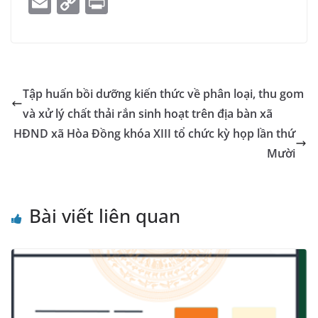
E
C
Pr
c
ss
at
k
ai
e
y
o
m
o
in
e
e
s
e
l
gr
p
gl
ai
p
t
b
n
A
dI
a
e
e
l
y
o
g
p
n
m
Tr
Li
Tập huấn bồi dưỡng kiến thức về phân loại, thu gom
o
er
p
a
n
và xử lý chất thải rắn sinh hoạt trên địa bàn xã
k
n
k
HĐND xã Hòa Đồng khóa XIII tổ chức kỳ họp lần thứ
sl
Mười
at
e
Bài viết liên quan