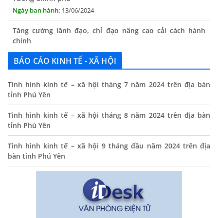
Tăng cường lãnh đạo, chỉ đạo nâng cao cải cách hành
chính
13/06/2024
Thông báo lịch tiếp công dân định kỳ của Chủ tịch UBND
BÁO CÁO KINH TẾ - XÃ HỘI
xã tháng 11/2025
01/11/2025
Tình hình kinh tế – xã hội tháng 7 năm 2024 trên địa bàn
tỉnh Phú Yên
THÔNG BÁO Niêm yết danh mục dịch vụ công trực tuyến
toàn trình trên Hệ thống thông tin giải quyết thủ tục
Tình hình kinh tế – xã hội tháng 8 năm 2024 trên địa bàn
hành chính tỉnh Phú Yên
tỉnh Phú Yên
14/10/2024
Tình hình kinh tế – xã hội 9 tháng đầu năm 2024 trên địa
Quyết định công bố nhóm thủ tục hành chính liên thông
bàn tỉnh Phú Yên
điện tử, khai sinh, cấp thẻ bảo hiểm y tế trẻ em dưới 6
tuổi, đăng ký tạm trú
25/06/2024