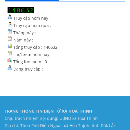
Truy cập hôm nay :
Truy cập hôm qua :
Tháng này :
Năm này :
Tổng truy cập : 140632
Lượt xem hôm nay :
Tổng lượt xem : 0
Đang truy cập :
TRANG THÔNG TIN ĐIỆN TỬ XÃ HOÀ THỊNH
Chịu trách nhiệm nội dung: UBND xã Hoà Thịnh
Địa chỉ: Thôn Phú Diễn Ngoài, xã Hòa Thịnh, tỉnh Đắk Lắk