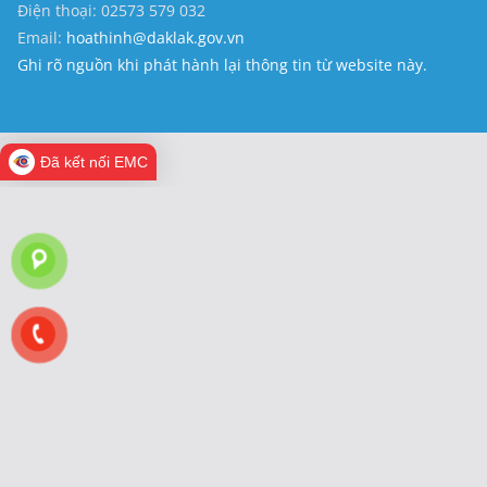
Điện thoại: 02573 579 032
Email:
hoathinh@daklak.gov.vn
Ghi rõ nguồn khi phát hành lại thông tin từ website này.
Đã kết nối EMC