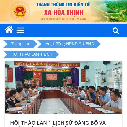
Skip
to
content
Trang chủ
Hoạt động HĐND & UBND
HỘI THẢO LẦN 1 LỊCH
HỘI THẢO LẦN 1 LỊCH SỬ ĐẢNG BỘ VÀ