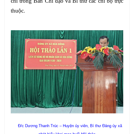
chí trong Ban Chỉ đạo và Bí thư các chi bộ trực
thuộc.
Đ/c Dương Thanh Trúc – Huyện ủy viên, Bí thư Đảng ủy xã