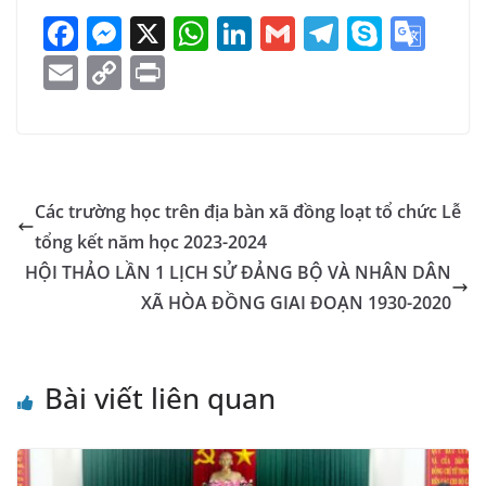
F
M
X
W
Li
G
T
S
G
a
e
h
n
m
el
k
o
E
C
Pr
c
ss
at
k
ai
e
y
o
m
o
in
e
e
s
e
l
gr
p
gl
ai
p
t
b
n
A
dI
a
e
e
l
y
o
g
p
n
m
Tr
Li
Các trường học trên địa bàn xã đồng loạt tổ chức Lễ
o
er
p
a
n
tổng kết năm học 2023-2024
k
n
k
HỘI THẢO LẦN 1 LỊCH SỬ ĐẢNG BỘ VÀ NHÂN DÂN
sl
XÃ HÒA ĐỒNG GIAI ĐOẠN 1930-2020
at
e
Bài viết liên quan