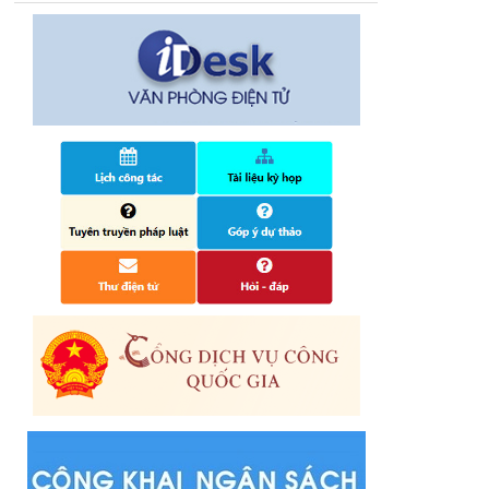
14/10/2024
Quyết định công bố nhóm thủ tục hành
chính liên thông điện tử, khai sinh, cấp thẻ
bảo hiểm y tế trẻ em dưới 6 tuổi, đăng ký
tạm trú
25/06/2024