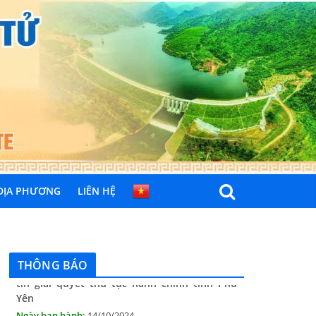
 ĐỊA PHƯƠNG
LIÊN HỆ
THÔNG BÁO
Quyết định công bố nhóm thủ tục hành
chính liên thông điện tử, khai sinh, cấp thẻ