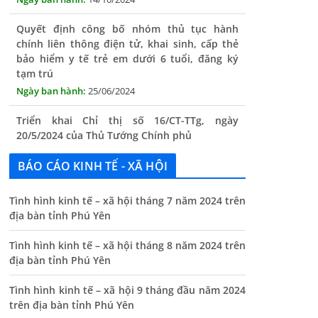
bảo hiểm y tế trẻ em dưới 6 tuổi, đăng ký
tạm trú
25/06/2024
Triển khai Chỉ thị số 16/CT-TTg, ngày
20/5/2024 của Thủ Tướng Chính phủ
13/06/2024
Tăng cường lãnh đạo, chỉ đạo nâng cao cải
cách hành chính
BÁO CÁO KINH TẾ - XÃ HỘI
13/06/2024
Thông báo lịch tiếp công dân định kỳ của Chủ
Tình hình kinh tế – xã hội tháng 7 năm 2024 trên
tịch UBND xã tháng 11/2025
địa bàn tỉnh Phú Yên
01/11/2025
Tình hình kinh tế – xã hội tháng 8 năm 2024 trên
địa bàn tỉnh Phú Yên
THÔNG BÁO Niêm yết danh mục dịch vụ công
trực tuyến toàn trình trên Hệ thống thông
Tình hình kinh tế – xã hội 9 tháng đầu năm 2024
tin giải quyết thủ tục hành chính tỉnh Phú
trên địa bàn tỉnh Phú Yên
Yên