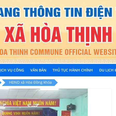
ỊCH VỤ CÔNG
VĂN BẢN
THỦ TỤC HÀNH CHÍNH
DU LỊCH
HĐND xã Hòa Đồng khóa