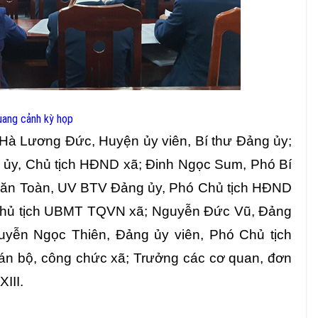
uang cảnh kỳ họp
Hà Lương Đức, Huyện ủy viên, Bí thư Đảng ủy;
ủy, Chủ tịch HĐND xã; Đinh Ngọc Sum, Phó Bí
Văn Toàn, UV BTV Đảng ủy, Phó Chủ tịch HĐND
Chủ tịch UBMT TQVN xã; Nguyễn Đức Vũ, Đảng
uyễn Ngọc Thiên, Đảng ủy viên, Phó Chủ tịch
án bộ, công chức xã; Trưởng các cơ quan, đơn
III.