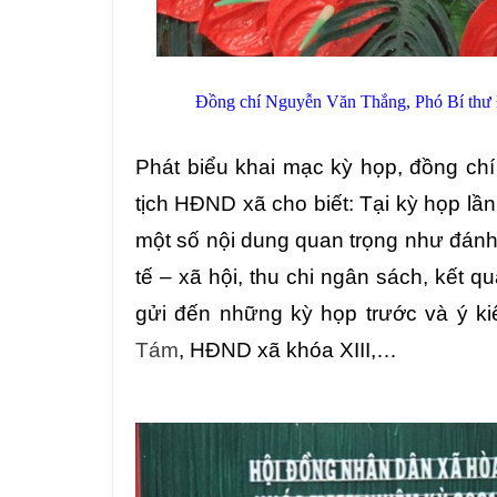
Đồng chí Nguyễn Văn Thắng, Phó Bí thư 
Phát biểu khai mạc kỳ họp, đồng ch
tịch HĐND xã cho biết: Tại kỳ họp lầ
một số nội dung quan trọng như đánh g
tế – xã hội, thu chi ngân sách, kết quả
gửi đến những kỳ họp trước và ý ki
Tám
, HĐND xã khóa XIII,…