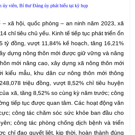
y viên, Bí thư Đảng ủy phát biểu tại kỳ họp
tế – xã hội, quốc phòng – an ninh năm 2023, xã
chỉ tiêu chủ yếu. Kinh tế tiếp tục phát triển ổn
5 tỷ đồng, vượt 11,84% kế hoạch, tăng 16,21%
xây dựng nông thôn mới được giữ vững và nâng
 thôn mới nâng cao, xây dựng xã nông thôn mới
i kiểu mẫu, khu dân cư nông thôn mới thông
248,078 triệu đồng, vượt 8,52% chỉ tiêu huyện
của xã, tăng 8,52% so cùng kỳ năm trước; công
rường tiếp tục được quan tâm. Các hoạt động văn
h cực; công tác chăm sóc sức khỏe ban đầu cho
ên; công tác phòng chống dịch bệnh và triển
c chỉ đạo quyết liệt, kịp thời, hoàn thành đúng