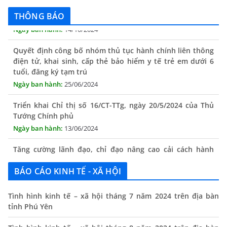
THÔNG BÁO
Quyết định công bố nhóm thủ tục hành chính liên thông
điện tử, khai sinh, cấp thẻ bảo hiểm y tế trẻ em dưới 6
tuổi, đăng ký tạm trú
25/06/2024
Triển khai Chỉ thị số 16/CT-TTg, ngày 20/5/2024 của Thủ
Tướng Chính phủ
13/06/2024
Tăng cường lãnh đạo, chỉ đạo nâng cao cải cách hành
chính
13/06/2024
BÁO CÁO KINH TẾ - XÃ HỘI
Thông báo lịch tiếp công dân định kỳ của Chủ tịch UBND
xã tháng 11/2025
Tình hình kinh tế – xã hội tháng 7 năm 2024 trên địa bàn
tỉnh Phú Yên
01/11/2025