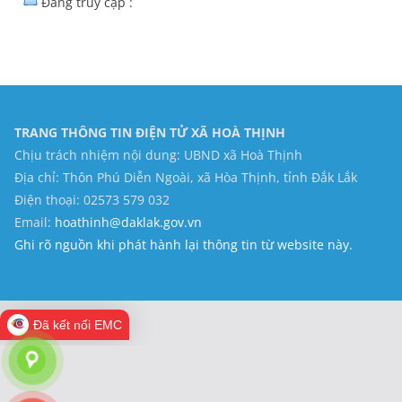
Đang truy cập :
TRANG THÔNG TIN ĐIỆN TỬ XÃ HOÀ THỊNH
Chịu trách nhiệm nội dung: UBND xã Hoà Thịnh
Địa chỉ: Thôn Phú Diễn Ngoài, xã Hòa Thịnh, tỉnh Đắk Lắk
Điện thoại: 02573 579 032
Email:
hoathinh@daklak.gov.vn
Ghi rõ nguồn khi phát hành lại thông tin từ website này.
Đã kết nối EMC