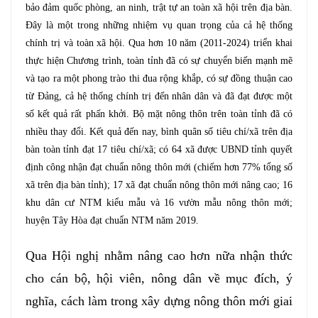
bảo đảm quốc phòng, an ninh, trật tự an toàn xã hội trên địa bàn.
Đây là một trong những nhiệm vụ quan trọng của cả hệ thống
chính trị và toàn xã hội. Qua hơn 10 năm (2011-2024) triển khai
thực hiện Chương trình, toàn tỉnh đã có sự chuyển biến mạnh mẽ
và tạo ra một phong trào thi đua rộng khắp, có sự đồng thuận cao
từ Đảng, cả hệ thống chính trị đến nhân dân và đã đạt được một
số kết quả rất phấn khởi. Bộ mặt nông thôn trên toàn tỉnh đã có
nhiều thay đổi. Kết quả đến nay, bình quân số tiêu chí/xã trên địa
bàn toàn tỉnh đạt 17 tiêu chí/xã; có 64 xã được UBND tỉnh quyết
định công nhận đạt chuẩn nông thôn mới (chiếm hơn 77% tổng số
xã trên địa bàn tỉnh); 17 xã đạt chuẩn nông thôn mới nâng cao; 16
khu dân cư NTM kiểu mẫu và 16 vườn mẫu nông thôn mới;
huyện Tây Hòa đạt chuẩn NTM năm 2019.
Qua Hội nghị nhằm nâng cao hơn nữa nhận thức
cho cán bộ, hội viên, nông dân về mục đích, ý
nghĩa, cách làm trong xây dựng nông thôn mới giai