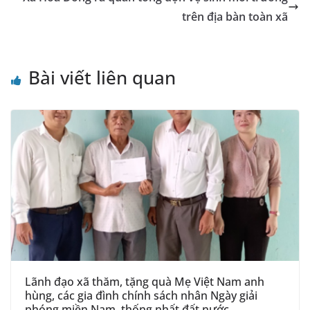
k
sl
trên địa bàn toàn xã
at
e
Bài viết liên quan
Lãnh đạo xã thăm, tặng quà Mẹ Việt Nam anh
hùng, các gia đình chính sách nhân Ngày giải
phóng miền Nam, thống nhất đất nước