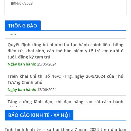
04/07/2023
THÔNG BÁO Niêm yết danh mục dịch vụ công trực tuyến
toàn trình trên Hệ thống thông tin giải quyết thủ tục
hành chính tỉnh Phú Yên
THÔNG BÁO
14/10/2024
Quyết định công bố nhóm thủ tục hành chính liên thông
điện tử, khai sinh, cấp thẻ bảo hiểm y tế trẻ em dưới 6
tuổi, đăng ký tạm trú
25/06/2024
Triển khai Chỉ thị số 16/CT-TTg, ngày 20/5/2024 của Thủ
Tướng Chính phủ
13/06/2024
Tăng cường lãnh đạo, chỉ đạo nâng cao cải cách hành
chính
13/06/2024
BÁO CÁO KINH TẾ - XÃ HỘI
Thông báo lịch tiếp công dân định kỳ của Chủ tịch UBND
xã tháng 11/2025
Tình hình kinh tế – xã hội tháng 7 năm 2024 trên địa bàn