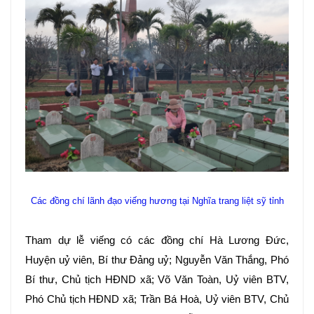
Các đồng chí lãnh đạo viếng hương tại Nghĩa trang liệt sỹ tỉnh
Tham dự lễ viếng có các đồng chí Hà Lương Đức,
Huyện uỷ viên, Bí thư Đảng uỷ; Nguyễn Văn Thắng, Phó
Bí thư, Chủ tịch HĐND xã; Võ Văn Toàn, Uỷ viên BTV,
Phó Chủ tịch HĐND xã; Trần Bá Hoà, Uỷ viên BTV, Chủ