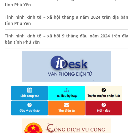
tỉnh Phú Yên
01/11/2025
Tình hình kinh tế – xã hội tháng 8 năm 2024 trên địa bàn
THÔNG BÁO Niêm yết danh mục dịch vụ công trực tuyến
tỉnh Phú Yên
toàn trình trên Hệ thống thông tin giải quyết thủ tục
hành chính tỉnh Phú Yên
Tình hình kinh tế – xã hội 9 tháng đầu năm 2024 trên địa
14/10/2024
bàn tỉnh Phú Yên