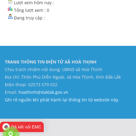
Lượt xem hôm nay :
Tổng lượt xem : 0
Đang truy cập :
TRANG THÔNG TIN ĐIỆN TỬ XÃ HOÀ THỊNH
Chịu trách nhiệm nội dung: UBND xã Hoà Thịnh
Địa chỉ: Thôn Phú Diễn Ngoài, xã Hòa Thịnh, tỉnh Đắk Lắk
Điện thoại: 02573 579 032
Email:
hoathinh@daklak.gov.vn
Ghi rõ nguồn khi phát hành lại thông tin từ website này.
Đã kết nối EMC