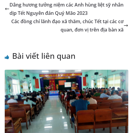
o
g
p
n
m
Tr
Li
Dâng hương tưởng niệm các Anh hùng liệt sỹ nhân
o
er
p
a
n
dịp Tết Nguyên đán Quý Mão 2023
k
n
k
Các đồng chí lãnh đạo xã thăm, chúc Tết tại các cơ
sl
quan, đơn vị trên địa bàn xã
at
e
Bài viết liên quan