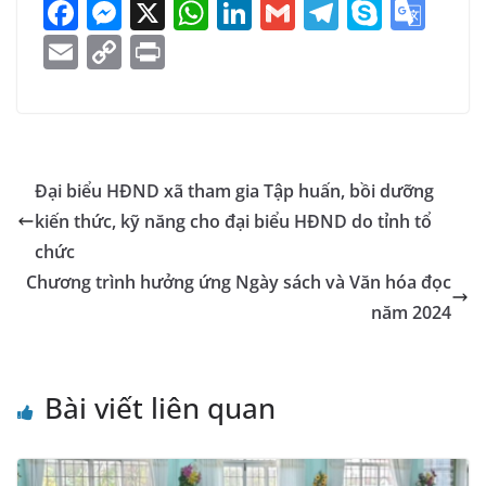
F
M
X
W
Li
G
T
S
G
a
e
h
n
m
el
k
o
E
C
Pr
c
ss
at
k
ai
e
y
o
m
o
in
e
e
s
e
l
gr
p
gl
ai
p
t
b
n
A
dI
a
e
e
l
y
o
g
p
n
m
Tr
Li
Đại biểu HĐND xã tham gia Tập huấn, bồi dưỡng
o
er
p
a
n
kiến thức, kỹ năng cho đại biểu HĐND do tỉnh tổ
k
n
k
chức
sl
Chương trình hưởng ứng Ngày sách và Văn hóa đọc
năm 2024
at
e
Bài viết liên quan