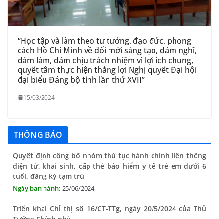
“Học tập và làm theo tư tưởng, đạo đức, phong
cách Hồ Chí Minh về đổi mới sáng tạo, dám nghĩ,
dám làm, dám chịu trách nhiệm vì lợi ích chung,
quyết tâm thực hiện thắng lợi Nghị quyết Đại hội
đại biểu Đảng bộ tỉnh lần thứ XVII”
15/03/2024
Quyết định công bố nhóm thủ tục hành chính liên thông
THÔNG BÁO
điện tử, khai sinh, cấp thẻ bảo hiểm y tế trẻ em dưới 6
tuổi, đăng ký tạm trú
25/06/2024
Triển khai Chỉ thị số 16/CT-TTg, ngày 20/5/2024 của Thủ
Tướng Chính phủ
13/06/2024