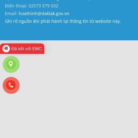
Điện thoại: 02573 579 032
Email:
hoathinh@daklak.gov.vn
Ghi rõ nguồn khi phát hành lại thông tin từ website này.
Đã kết nối EMC