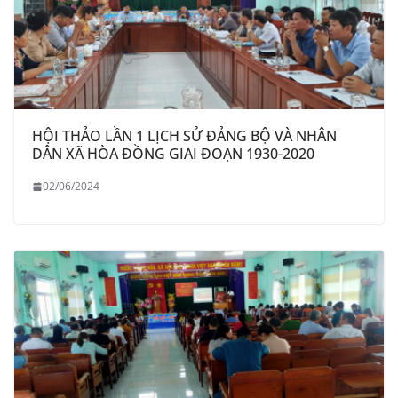
HỘI THẢO LẦN 1 LỊCH SỬ ĐẢNG BỘ VÀ NHÂN
DÂN XÃ HÒA ĐỒNG GIAI ĐOẠN 1930-2020
02/06/2024