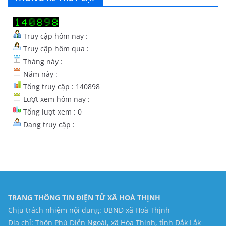
Truy cập hôm nay :
Truy cập hôm qua :
Tháng này :
Năm này :
Tổng truy cập : 140898
Lượt xem hôm nay :
Tổng lượt xem : 0
Đang truy cập :
TRANG THÔNG TIN ĐIỆN TỬ XÃ HOÀ THỊNH
Chịu trách nhiệm nội dung: UBND xã Hoà Thịnh
Địa chỉ: Thôn Phú Diễn Ngoài, xã Hòa Thịnh, tỉnh Đắk Lắk