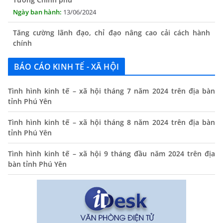
Tăng cường lãnh đạo, chỉ đạo nâng cao cải cách hành
chính
13/06/2024
Thông báo lịch tiếp công dân định kỳ của Chủ tịch UBND
xã tháng 11/2025
BÁO CÁO KINH TẾ - XÃ HỘI
01/11/2025
Tình hình kinh tế – xã hội tháng 7 năm 2024 trên địa bàn
THÔNG BÁO Niêm yết danh mục dịch vụ công trực tuyến
tỉnh Phú Yên
toàn trình trên Hệ thống thông tin giải quyết thủ tục
hành chính tỉnh Phú Yên
Tình hình kinh tế – xã hội tháng 8 năm 2024 trên địa bàn
14/10/2024
tỉnh Phú Yên
Quyết định công bố nhóm thủ tục hành chính liên thông
Tình hình kinh tế – xã hội 9 tháng đầu năm 2024 trên địa
điện tử, khai sinh, cấp thẻ bảo hiểm y tế trẻ em dưới 6
bàn tỉnh Phú Yên
tuổi, đăng ký tạm trú
25/06/2024