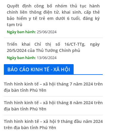
bảo hiểm y tế trẻ em dưới 6 tuổi, đăng ký
tạm trú
25/06/2024
Triển khai Chỉ thị số 16/CT-TTg, ngày
20/5/2024 của Thủ Tướng Chính phủ
13/06/2024
Tăng cường lãnh đạo, chỉ đạo nâng cao cải
cách hành chính
BÁO CÁO KINH TẾ - XÃ HỘI
13/06/2024
Thông báo lịch tiếp công dân định kỳ của Chủ
Tình hình kinh tế – xã hội tháng 7 năm 2024 trên
tịch UBND xã tháng 11/2025
địa bàn tỉnh Phú Yên
01/11/2025
Tình hình kinh tế – xã hội tháng 8 năm 2024 trên
địa bàn tỉnh Phú Yên
THÔNG BÁO Niêm yết danh mục dịch vụ công
trực tuyến toàn trình trên Hệ thống thông
Tình hình kinh tế – xã hội 9 tháng đầu năm 2024
tin giải quyết thủ tục hành chính tỉnh Phú
trên địa bàn tỉnh Phú Yên
Yên