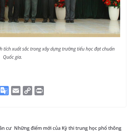
 tích xuất sắc trong xây dựng trường tiểu học đạt chuẩn
Quốc gia.
S
G
E
C
Pr
k
o
m
o
in
y
o
ai
p
t
p
gl
l
y
e
e
Li
ân cư
Những điểm mới của Kỳ thi trung học phổ thông