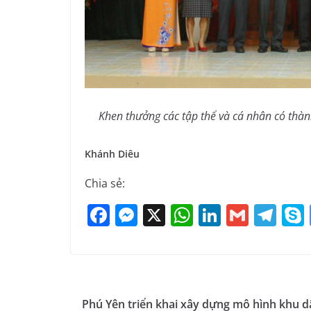
Khen thưởng các tập thể và cá nhân có thành
Khánh Diêu
Chia sẻ:
F
M
X
W
Li
G
T
a
e
h
n
m
el
c
ss
at
k
ai
e
e
e
s
e
l
gr
b
n
A
dI
a
Phú Yên triển khai xây dựng mô hình khu d