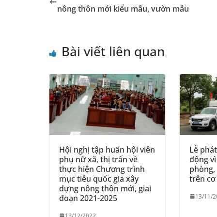
o
g
p
n
m
nông thôn mới kiểu mẫu, vườn mẫu
o
er
p
k
Bài viết liên quan
Hội nghị tập huấn hội viên
Lễ phá
phụ nữ xã, thị trấn về
động vì
thực hiện Chương trình
phòng,
mục tiêu quốc gia xây
trên cơ
dựng nông thôn mới, giai
13/11/2
đoạn 2021-2025
13/12/2022