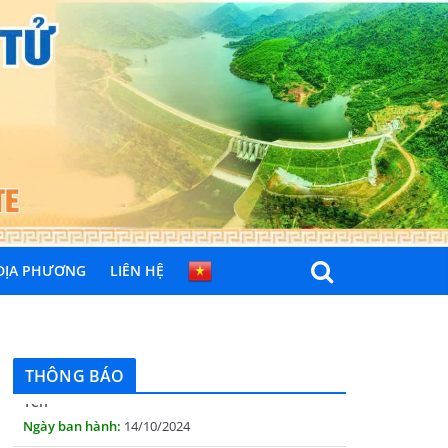
 ĐỊA PHƯƠNG
LIÊN HỆ
THÔNG BÁO Niêm yết danh mục dịch vụ công
trực tuyến toàn trình trên Hệ thống thông
tin giải quyết thủ tục hành chính tỉnh Phú
Yên
THÔNG BÁO
14/10/2024
Quyết định công bố nhóm thủ tục hành
chính liên thông điện tử, khai sinh, cấp thẻ