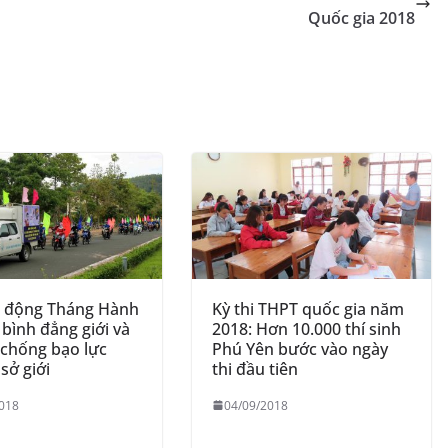
Tr
n
Quốc gia 2018
a
k
n
sl
at
e
t động Tháng Hành
Kỳ thi THPT quốc gia năm
 bình đẳng giới và
2018: Hơn 10.000 thí sinh
 chống bạo lực
Phú Yên bước vào ngày
 sở giới
thi đầu tiên
018
04/09/2018